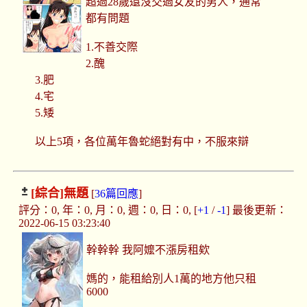
超過28歲還沒交過女友的男人，通常
都有問題
1.不善交際
2.醜
3.肥
4.宅
5.矮
以上5項，各位萬年魯蛇絕對有中，不服來辯
[綜合]
無題
[
36篇回應
]
評分：0, 年：0, 月：0, 週：0, 日：0, [
+1
/
-1
] 最後更新：
2022-06-15 03:23:40
幹幹幹 我阿嬤不漲房租欸
媽的，能租給別人1萬的地方他只租
6000