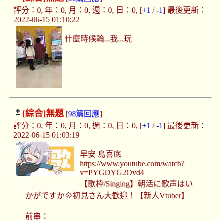
評分：0, 年：0, 月：0, 週：0, 日：0, [
+1
/
-1
] 最後更新：
2022-06-15 01:10:22
什麼時候輪...我...玩
[綜合]
無題
[
98篇回應
]
評分：0, 年：0, 月：0, 週：0, 日：0, [
+1
/
-1
] 最後更新：
2022-06-15 01:03:19
早安 島喜底
https://www.youtube.com/watch?
v=PYGDYG2Ovd4
【歌枠/Singing】朝活に歌声はい
かがですか💠初見さん大歓迎！【新人Vtuber】
前串：