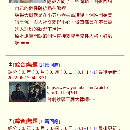
剛被人問了一些問題，開始回想
自己的個性轉折點在哪裡
結果大概就是在小五小六被霸凌後，個性開始變
得陰沉，與人社交變得小心，做事都會在不會被
別人討厭的狀況下進行
原本還算開朗的個性直接變成自卑性人格，好虧
喔 ＝＝
[綜合]
無題
[
27篇回應
]
評分：0, 年：0, 月：0, 週：0, 日：0, [
+1
/
-1
] 最後更新：
2022-06-15 04:28:31
https://www.youtube.com/watch?
v=nRt_Uc0j3rU
台劇抄襲王牌大律師= =
[綜合]
無題
[
15篇回應
]
評分：0, 年：0, 月：0, 週：0, 日：0, [
+1
/
-1
] 最後更新：