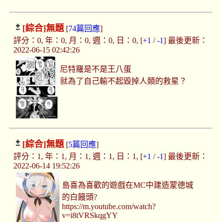
[綜合]
無題
[
74篇回應
]
評分：0, 年：0, 月：0, 週：0, 日：0, [
+1
/
-1
] 最後更新：
2022-06-15 02:42:26
尼特羅是不是王八蛋
就為了自己輸不起毀掉人類的救星？
[綜合]
無題
[
5篇回應
]
評分：1, 年：1, 月：1, 週：1, 日：1, [
+1
/
-1
] 最後更新：
2022-06-14 19:52:26
島喜為喜歡的遊戲在MC中建造蒙德城
的白饅頭?
https://m.youtube.com/watch?
v=i8tVRSkqgYY