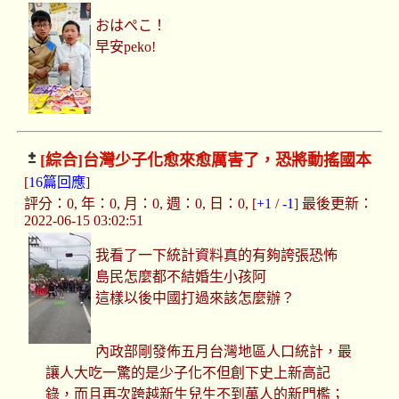
おはぺこ！
早安peko!
[綜合]
台灣少子化愈來愈厲害了，恐將動搖國本
[
16篇回應
]
評分：0, 年：0, 月：0, 週：0, 日：0, [
+1
/
-1
] 最後更新：
2022-06-15 03:02:51
我看了一下統計資料真的有夠誇張恐怖
島民怎麼都不結婚生小孩阿
這樣以後中國打過來該怎麼辦？
內政部剛發佈五月台灣地區人口統計，最
讓人大吃一驚的是少子化不但創下史上新高記
錄，而且再次跨越新生兒生不到萬人的新門檻；