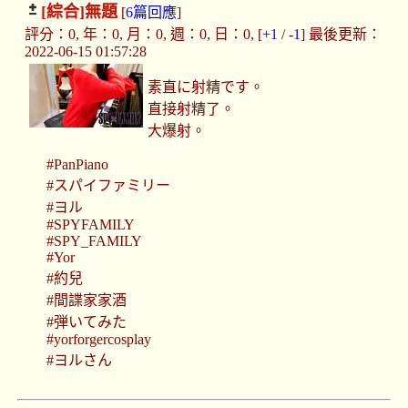
[綜合]
無題
[
6篇回應
]
評分：0, 年：0, 月：0, 週：0, 日：0, [
+1
/
-1
] 最後更新：
2022-06-15 01:57:28
素直に射精です。
直接射精了。
大爆射。
#PanPiano
#スパイファミリー
#ヨル
#SPYFAMILY
#SPY_FAMILY
#Yor
#約兒
#間諜家家酒
#弾いてみた
#yorforgercosplay
#ヨルさん