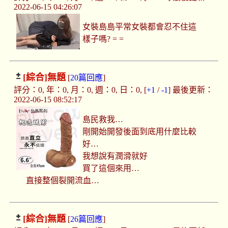
2022-06-15 04:26:07
女裝島島平常女裝都會忍不住這
樣子嗎? = =
[綜合]
無題
[
20篇回應
]
評分：0, 年：0, 月：0, 週：0, 日：0, [
+1
/
-1
] 最後更新：
2022-06-15 08:52:17
島民救我…
剛開始開發後面到底用什麼比較
好…
我想說有潤滑就好
買了這個來用…
直接整個裂開流血…
[綜合]
無題
[
26篇回應
]