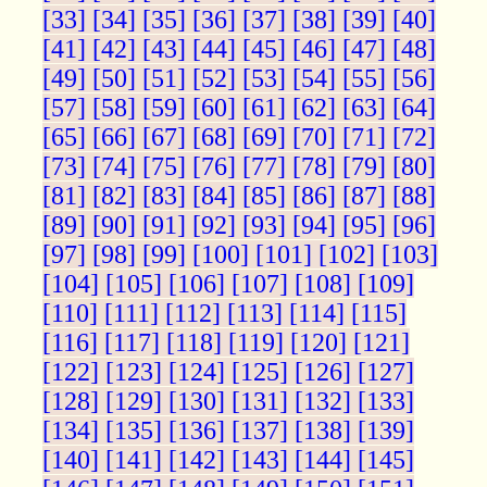
[33]
[34]
[35]
[36]
[37]
[38]
[39]
[40]
[41]
[42]
[43]
[44]
[45]
[46]
[47]
[48]
[49]
[50]
[51]
[52]
[53]
[54]
[55]
[56]
[57]
[58]
[59]
[60]
[61]
[62]
[63]
[64]
[65]
[66]
[67]
[68]
[69]
[70]
[71]
[72]
[73]
[74]
[75]
[76]
[77]
[78]
[79]
[80]
[81]
[82]
[83]
[84]
[85]
[86]
[87]
[88]
[89]
[90]
[91]
[92]
[93]
[94]
[95]
[96]
[97]
[98]
[99]
[100]
[101]
[102]
[103]
[104]
[105]
[106]
[107]
[108]
[109]
[110]
[111]
[112]
[113]
[114]
[115]
[116]
[117]
[118]
[119]
[120]
[121]
[122]
[123]
[124]
[125]
[126]
[127]
[128]
[129]
[130]
[131]
[132]
[133]
[134]
[135]
[136]
[137]
[138]
[139]
[140]
[141]
[142]
[143]
[144]
[145]