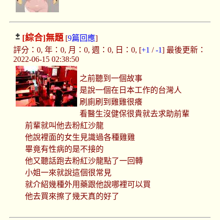
[綜合]
無題
[
9篇回應
]
評分：0, 年：0, 月：0, 週：0, 日：0, [
+1
/
-1
] 最後更新：
2022-06-15 02:38:50
之前聽到一個故事
是說一個在日本工作的台灣人
刷廁刷到雞雞很癢
看醫生沒健保很貴就去求助前輩
前輩就叫他去粉紅沙龍
他說裡面的女生見識過各種雞雞
畢竟有性病的是不接的
他又聽話跑去粉紅沙龍點了一回轉
小姐一來就說這個很常見
就介紹幾種外用藥跟他說哪裡可以買
他去買來擦了幾天真的好了