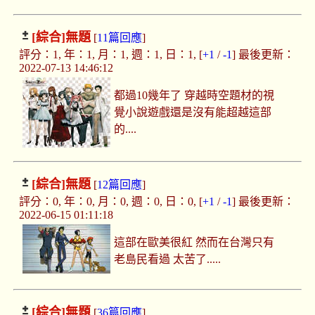
[綜合]
無題
[
11篇回應
]
評分：1, 年：1, 月：1, 週：1, 日：1, [
+1
/
-1
] 最後更新：
2022-07-13 14:46:12
都過10幾年了 穿越時空題材的視
覺小說遊戲還是沒有能超越這部
的....
[綜合]
無題
[
12篇回應
]
評分：0, 年：0, 月：0, 週：0, 日：0, [
+1
/
-1
] 最後更新：
2022-06-15 01:11:18
這部在歐美很紅 然而在台灣只有
老島民看過 太苦了.....
[綜合]
無題
[
36篇回應
]