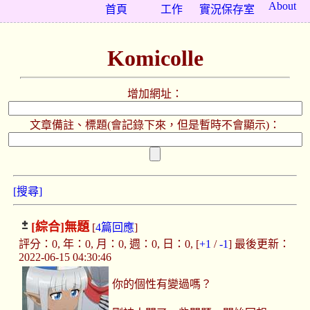
About
首頁
工作
實況保存室
Komicolle
增加網址：
文章備註、標題(會記錄下來，但是暫時不會顯示)：
[搜尋]
[綜合]
無題
[
4篇回應
]
評分：0, 年：0, 月：0, 週：0, 日：0, [
+1
/
-1
] 最後更新：
2022-06-15 04:30:46
你的個性有變過嗎？