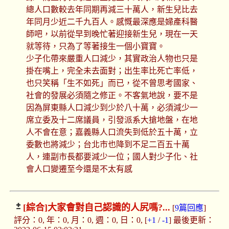
總人口數較去年同期再減三十萬人，新生兒比去
年同月少近二千九百人。感慨最深應是婦產科醫
師吧，以前從早到晚忙著迎接新生兒，現在一天
就等待，只為了等著接生一個小寶寶。
少子化帶來嚴重人口減少，其實政治人物也只是
掛在嘴上，完全未去面對；出生率比死亡率低，
也只笑稱「生不如死」而已，從不曾思考國家、
社會的發展必須隨之修正。不客氣地說，要不是
因為屏東縣人口減少到少於八十萬，必須減少一
席立委及十二席議員，引發派系大搶地盤，在地
人不會在意；嘉義縣人口流失到低於五十萬，立
委數也將減少；台北市也降到不足二百五十萬
人，連副市長都要減少一位；國人對少子化、社
會人口變遷至今還是不太有感
[綜合]
大家會對自己認識的人尻嗎?...
[
9篇回應
]
評分：0, 年：0, 月：0, 週：0, 日：0, [
+1
/
-1
] 最後更新：