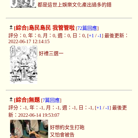
都是這世上娛樂文化產出過多的錯
[綜合]
島民島民 我管管啦
[
72篇回應
]
評分：0, 年：0, 月：0, 週：0, 日：0, [
+1
/
-1
] 最後更新：
2022-06-17 12:14:15
好禮三選一
[綜合]
無題
[
7篇回應
]
評分：-1, 年：-1, 月：-1, 週：-1, 日：-1, [
+1
/
-1
] 最後更
新：2022-06-14 19:53:07
好想約女生打砲
又怕會被告