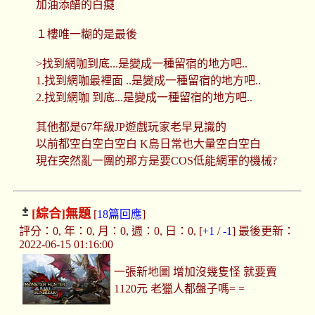
加油添醋的白癡
１樓唯一糊的是最後
>找到網咖到底...是變成一種留宿的地方吧..
1.找到網咖最裡面 ..是變成一種留宿的地方吧..
2.找到網咖 到底...是變成一種留宿的地方吧..
其他都是67年級JP遊戲玩家老早見識的
以前都空白空白空白 K島日常也大量空白空白
現在突然亂一團的那方是要COS低能網軍的機械?
[綜合]
無題
[
18篇回應
]
評分：0, 年：0, 月：0, 週：0, 日：0, [
+1
/
-1
] 最後更新：
2022-06-15 01:16:00
一張新地圖 增加沒幾隻怪 就要賣
1120元 老獵人都盤子嗎= =