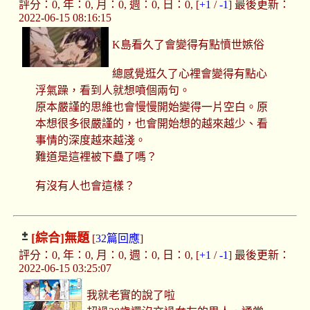
評分：0, 年：0, 月：0, 週：0, 日：0, [
+1
/
-1
] 最後更新：
2022-06-15 08:16:15
K島看久了會變得有點憤世嫉俗
總感覺逛久了心裡會變得有點心
浮氣躁，看到人就想噴個兩句。
原本嚴謹的思維也會慢慢開始變得一片空白。原
本想很多很嚴謹的，也會開始想的越來越少、看
事情的深度越來越淺。
難道是這裡被下蠱了嗎？
有沒有人也會這樣？
[綜合]
無題
[
32篇回應
]
評分：0, 年：0, 月：0, 週：0, 日：0, [
+1
/
-1
] 最後更新：
2022-06-15 03:25:07
我就老實的說了啦