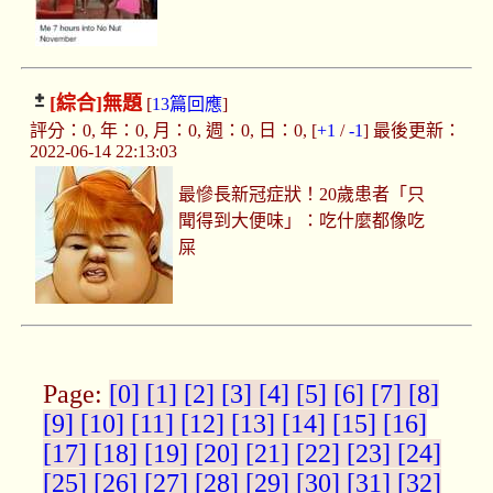
[綜合]
無題
[
13篇回應
]
評分：0, 年：0, 月：0, 週：0, 日：0, [
+1
/
-1
] 最後更新：
2022-06-14 22:13:03
最慘長新冠症狀！20歲患者「只
聞得到大便味」：吃什麼都像吃
屎
Page:
[0]
[1]
[2]
[3]
[4]
[5]
[6]
[7]
[8]
[9]
[10]
[11]
[12]
[13]
[14]
[15]
[16]
[17]
[18]
[19]
[20]
[21]
[22]
[23]
[24]
[25]
[26]
[27]
[28]
[29]
[30]
[31]
[32]