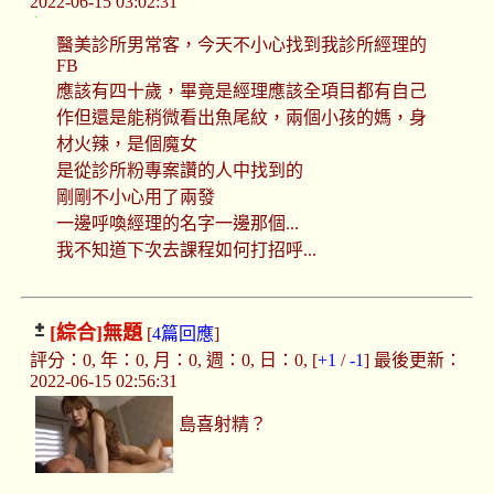
2022-06-15 03:02:31
醫美診所男常客，今天不小心找到我診所經理的
FB
應該有四十歲，畢竟是經理應該全項目都有自己
作但還是能稍微看出魚尾紋，兩個小孩的媽，身
材火辣，是個魔女
是從診所粉專案讚的人中找到的
剛剛不小心用了兩發
一邊呼喚經理的名字一邊那個...
我不知道下次去課程如何打招呼...
[綜合]
無題
[
4篇回應
]
評分：0, 年：0, 月：0, 週：0, 日：0, [
+1
/
-1
] 最後更新：
2022-06-15 02:56:31
島喜射精？