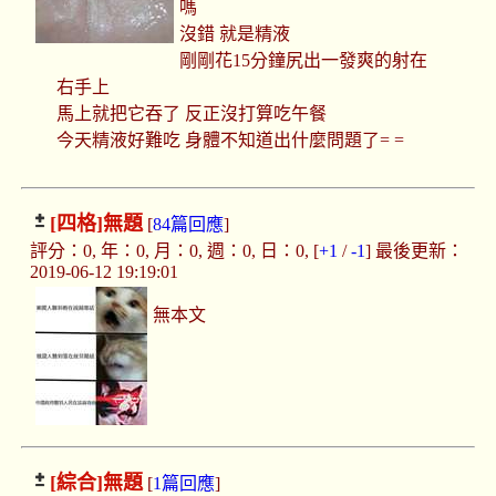
嗎
沒錯 就是精液
剛剛花15分鐘尻出一發爽的射在
右手上
馬上就把它吞了 反正沒打算吃午餐
今天精液好難吃 身體不知道出什麼問題了= =
[四格]
無題
[
84篇回應
]
評分：0, 年：0, 月：0, 週：0, 日：0, [
+1
/
-1
] 最後更新：
2019-06-12 19:19:01
無本文
[綜合]
無題
[
1篇回應
]