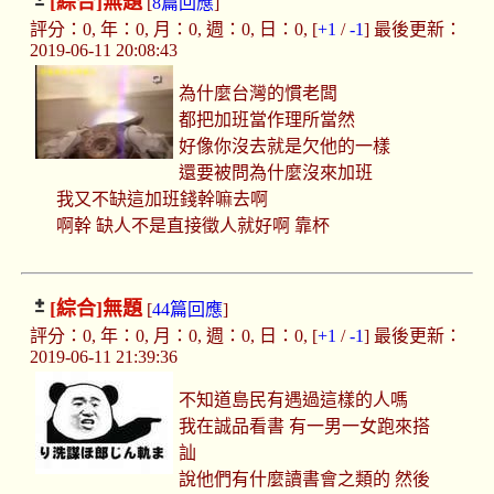
[綜合]
無題
[
8篇回應
]
評分：0, 年：0, 月：0, 週：0, 日：0, [
+1
/
-1
] 最後更新：
2019-06-11 20:08:43
為什麼台灣的慣老闆
都把加班當作理所當然
好像你沒去就是欠他的一樣
還要被問為什麼沒來加班
我又不缺這加班錢幹嘛去啊
啊幹 缺人不是直接徵人就好啊 靠杯
[綜合]
無題
[
44篇回應
]
評分：0, 年：0, 月：0, 週：0, 日：0, [
+1
/
-1
] 最後更新：
2019-06-11 21:39:36
不知道島民有遇過這樣的人嗎
我在誠品看書 有一男一女跑來搭
訕
說他們有什麼讀書會之類的 然後