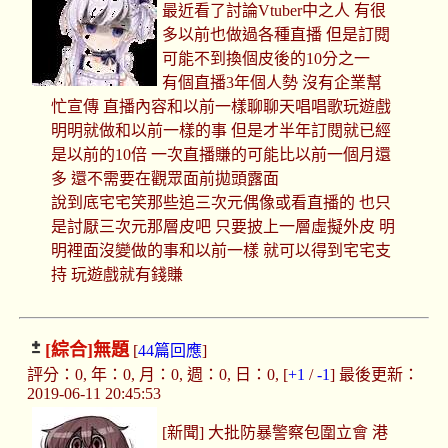
最近看了討論Vtuber中之人 有很
多以前也做過各種直播 但是訂閱
可能不到換個皮後的10分之一
有個直播3年個人勢 沒有企業幫
忙宣傳 直播內容和以前一樣聊聊天唱唱歌玩遊戲
明明就做和以前一樣的事 但是才半年訂閱就已經
是以前的10倍 一次直播賺的可能比以前一個月還
多 還不需要在觀眾面前拋頭露面
說到底宅宅笑那些追三次元偶像或看直播的 也只
是討厭三次元那層皮吧 只要披上一層虛擬外皮 明
明裡面沒變做的事和以前一樣 就可以得到宅宅支
持 玩遊戲就有錢賺
[綜合]
無題
[
44篇回應
]
評分：0, 年：0, 月：0, 週：0, 日：0, [
+1
/
-1
] 最後更新：
2019-06-11 20:45:53
[新聞] 大批防暴警察包圍立會 港