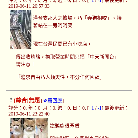
評分：0, 年：0, 月：0, 週：0, 日：0, [
+1
/
-1
] 最後更新：
2019-06-11 20:57:33
滯台支那人之擅場，乃「弄狗相咬」。接
著站在一旁呵呵笑
現在台灣民間已有小吃店，
傳出收賄賂，換取營業時間只播「中天新聞台」
請注意！
「追求自由乃人類天性，不分任何國藉」
[綜合]
無題
[
58篇回應
]
評分：0, 年：0, 月：0, 週：0, 日：0, [
+1
/
-1
] 最後更新：
2019-06-11 23:22:40
塗鴉廚很矛盾