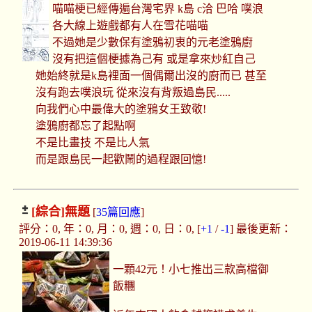
喵喵梗已經傳遍台灣宅界 k島 c洽 巴哈 噗浪
各大線上遊戲都有人在雪花喵喵
不過她是少數保有塗鴉初衷的元老塗鴉廚
沒有把這個梗據為己有 或是拿來炒紅自己
她始終就是k島裡面一個偶爾出沒的廚而已 甚至
沒有跑去噗浪玩 從來沒有背叛過島民.....
向我們心中最偉大的塗鴉女王致敬!
塗鴉廚都忘了起點啊
不是比畫技 不是比人氣
而是跟島民一起歡鬧的過程跟回憶!
[綜合]
無題
[
35篇回應
]
評分：0, 年：0, 月：0, 週：0, 日：0, [
+1
/
-1
] 最後更新：
2019-06-11 14:39:36
一顆42元！小七推出三款高檔御
飯糰