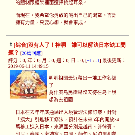
的體制跟框架裡面選擇摀起耳朵。
而現在，我希望你勇敢的喊出自己的渴望。言語
擁有力量，只要心想，就會事成。
[綜合]
沒有人了！神啊 誰可以解決日本缺工問
題？
[
26篇回應
]
評分：0, 年：0, 月：0, 週：0, 日：0, [
+1
/
-1
] 最後更新：
2019-06-11 14:49:15
明明祖國最近釋出一堆工作名額
了
為什麼島民還是整天待在島上說
想游去祖國
日本在去年年底通過出入境管理法修訂案，針對
「擴大」引進移工修法，預計在未來5年內開放34
萬移工進入日本，來源國分別是越南、菲律賓、
印尼、泰國、柬埔寨、中國、緬甸、尼泊爾和蒙