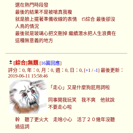
選在熱門時段發
最後的結果不是被嗆真我複
就是臉上擺著準備收線的表情 f5綜合 最後卻沒
人鳥的情況
最後就是玻璃心把文刪掉 繼續潛水把人生浪費在
這種無意義的地方
[綜合]
無題
[
16篇回應
]
評分：0, 年：0, 月：0, 週：0, 日：0, [
+1
/
-1
] 最後更新：
2019-06-11 15:58:46
「走心」又是什麼狗屁用詞啦
同事開我玩笑 我不爽 他就說
不要走心啦
幹 聽了更火大 走啥小心 活了２０幾年沒聽
過這詞