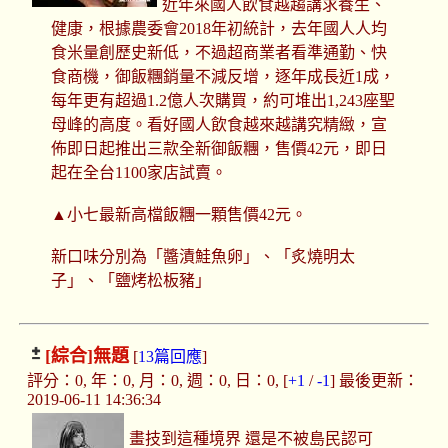
近年來國人飲食越趨講求養生、
健康，根據農委會2018年初統計，去年國人人均
食米量創歷史新低，不過超商業者看準通勤、快
食商機，御飯糰銷量不減反增，逐年成長近1成，
每年更有超過1.2億人次購買，約可堆出1,243座聖
母峰的高度。看好國人飲食越來越講究精緻，宣
佈即日起推出三款全新御飯糰，售價42元，即日
起在全台1100家店試賣。
▲小七最新高檔飯糰一顆售價42元。
新口味分別為「醬漬鮭魚卵」、「炙燒明太
子」、「鹽烤松板豬」
[綜合]
無題
[
13篇回應
]
評分：0, 年：0, 月：0, 週：0, 日：0, [
+1
/
-1
] 最後更新：
2019-06-11 14:36:34
畫技到這種境界 還是不被島民認可