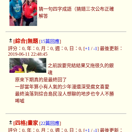
猜一句四字成語（猜錯三次公布正確
解答
[綜合]
無題
[
15篇回應
]
評分：0, 年：0, 月：0, 週：0, 日：0, [
+1
/
-1
] 最後更新：
2019-06-11 22:48:45
之前說要完結結果又拖很久的銀
魂
原來下期真的是最終回了
一部當年算小有人氣的少年漫還深受腐女喜愛
最終淪落到綜合島民沒人想聊的地步也令人不勝
唏噓
[四格]
畫家
[
22篇回應
]
評分：0, 年：0, 月：0, 週：0, 日：0, [
+1
/
-1
] 最後更新：