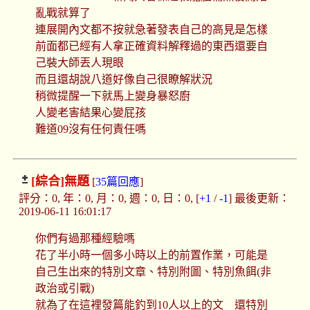
亂戰就算了
連展開內文都不按就急著發表自己的高見是怎樣
前面都已經有人拿正確資料解釋過的東西還要自
己裝大師丟人現眼
而且還胡說八道好像自己很瞭解狀況
稍微提醒一下就馬上變身暴怒廚
人變老害結果心變屁孩
難道09沒有任何責任嗎
[綜合]
無題
[
35篇回應
]
評分：0, 年：0, 月：0, 週：0, 日：0, [
+1
/
-1
] 最後更新：
2019-06-11 16:01:17
你們有過那種經驗嗎
花了半小時一個多小時以上的前置作業，可能是
自己生出來的特別文章、特別附圖、特別魚餌(非
政治或引戰)
就為了在這裡發篇能釣到10人以上的文 還特別