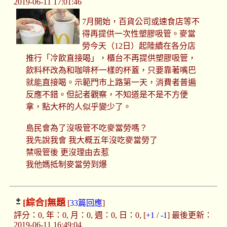
2019-06-11 17:01:46
7月開始，百貨公司或速食店等不
得再提供一次性塑膠吸管。麥當
勞今天（12日）起陸續在各分店
推行「冷飲直接喝」，櫃台不再提供塑膠吸管，
飲料杯改為和咖啡杯一樣的杯蓋，只要靠著嘴巴
就能直接喝。示範門市上路第一天，消費者普遍
反應不錯。但記者觀察，不知道是不是不方便
拿，點大杯的人似乎變少了。
島民會為了沒吸管不吃麥當勞嗎？
我先說我會 我大概五年沒吃麥當勞了
禁吸管後 更沒理由去惹
我他媽抵制麥當勞到爆
[綜合]
無題
[
33篇回應
]
評分：0, 年：0, 月：0, 週：0, 日：0, [
+1
/
-1
] 最後更新：
2019-06-11 16:49:04