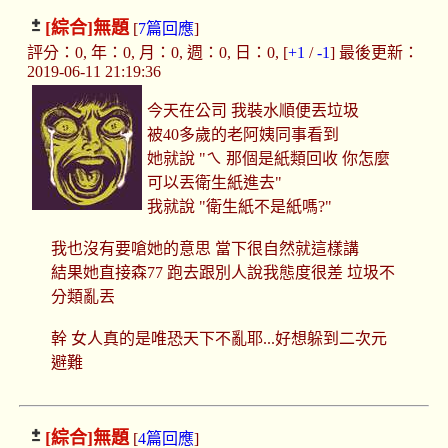
[綜合]
無題
[
7篇回應
]
評分：0, 年：0, 月：0, 週：0, 日：0, [
+1
/
-1
] 最後更新：
2019-06-11 21:19:36
今天在公司 我裝水順便丟垃圾
被40多歲的老阿姨同事看到
她就說 "ㄟ 那個是紙類回收 你怎麼
可以丟衛生紙進去"
我就說 "衛生紙不是紙嗎?"
我也沒有要嗆她的意思 當下很自然就這樣講
結果她直接森77 跑去跟別人說我態度很差 垃圾不
分類亂丟
幹 女人真的是唯恐天下不亂耶...好想躲到二次元
避難
[綜合]
無題
[
4篇回應
]