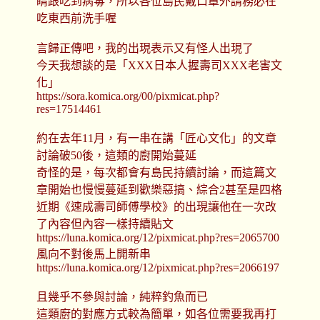
睛跟吃到病毒，所以各位島民戴口罩外請務必在
吃東西前洗手喔
言歸正傳吧，我的出現表示又有怪人出現了
今天我想談的是「XXX日本人握壽司XXX老害文
化」
https://sora.komica.org/00/pixmicat.php?
res=17514461
約在去年11月，有一串在講「匠心文化」的文章
討論破50後，這類的廚開始蔓延
奇怪的是，每次都會有島民持續討論，而這篇文
章開始也慢慢蔓延到歡樂惡搞、綜合2甚至是四格
近期《速成壽司師傅學校》的出現讓他在一次改
了內容但內容一樣持續貼文
https://luna.komica.org/12/pixmicat.php?res=2065700
風向不對後馬上開新串
https://luna.komica.org/12/pixmicat.php?res=2066197
且幾乎不參與討論，純粹釣魚而已
這類廚的對應方式較為簡單，如各位需要我再打