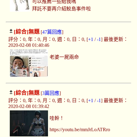
可以推薦一些給我嗎
拜託不要再介紹鮫島事件啦
[綜合]
無題
[
47篇回應
]
評分：0, 年：0, 月：0, 週：0, 日：0, [
+1
/
-1
] 最後更新：
2020-02-08 01:40:46
老婆一屍兩命
[綜合]
無題
[
3篇回應
]
評分：0, 年：0, 月：0, 週：0, 日：0, [
+1
/
-1
] 最後更新：
2020-02-08 01:39:42
哇幹！
https://youtu.be/mmJrLoATRro