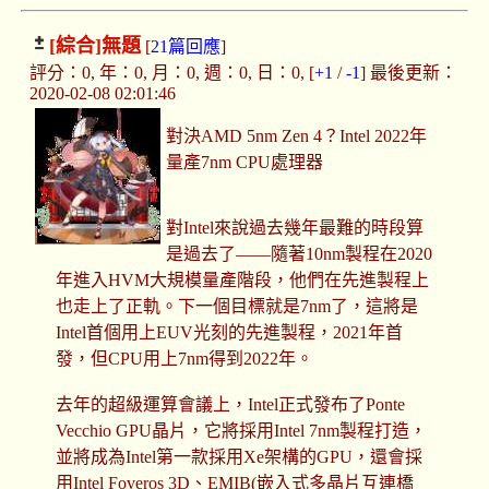
[綜合]
無題
[
21篇回應
]
評分：0, 年：0, 月：0, 週：0, 日：0, [
+1
/
-1
] 最後更新：
2020-02-08 02:01:46
對決AMD 5nm Zen 4？Intel 2022年
量產7nm CPU處理器
對Intel來說過去幾年最難的時段算
是過去了——隨著10nm製程在2020
年進入HVM大規模量產階段，他們在先進製程上
也走上了正軌。下一個目標就是7nm了，這將是
Intel首個用上EUV光刻的先進製程，2021年首
發，但CPU用上7nm得到2022年。
去年的超級運算會議上，Intel正式發布了Ponte
Vecchio GPU晶片，它將採用Intel 7nm製程打造，
並將成為Intel第一款採用Xe架構的GPU，還會採
用Intel Foveros 3D、EMIB(嵌入式多晶片互連橋