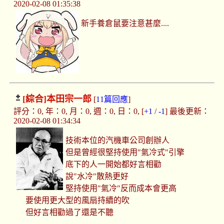
2020-02-08 01:35:38
新手養倉鼠要注意甚麼....
[綜合]
本田宗一郎
[
11篇回應
]
評分：0, 年：0, 月：0, 週：0, 日：0, [
+1
/
-1
] 最後更新：
2020-02-08 01:34:34
技術本位的汽機車公司創辦人
但是曾經很堅持使用"氣冷式"引擎
底下的人一開始都好言相勸
說"水冷"散熱更好
堅持使用"氣冷"反而成本會更高
要使用更大型的風扇持續的吹
但好言相勸過了還是不聽