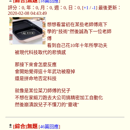
[綜合]
無題
[
18篇回應
]
評分：0, 年：0, 月：0, 週：0, 日：0, [
+1
/
-1
] 最後更新：
2020-02-08 04:43:49
想想看當初在某些老師傅底下
學的"技術"然後誠為下一位老師
傅
看到自己花10年十年所學功夫
被現代科技取代的悲憤感
那接下來會怎麼反應
會開始覺得這十年武功被廢掉
還是拼命地否定科技
就像是某位菜刀師傅的兒子
不想在家緞刀跑去大公司搞精密加工自動化
然後崩潰說兒子不懂刀的"靈魂"
[綜合]
無題
[
46篇回應
]