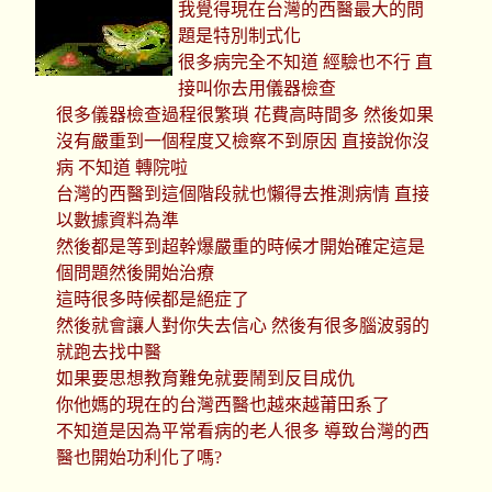
我覺得現在台灣的西醫最大的問
題是特別制式化
很多病完全不知道 經驗也不行 直
接叫你去用儀器檢查
很多儀器檢查過程很繁瑣 花費高時間多 然後如果
沒有嚴重到一個程度又檢察不到原因 直接說你沒
病 不知道 轉院啦
台灣的西醫到這個階段就也懶得去推測病情 直接
以數據資料為準
然後都是等到超幹爆嚴重的時候才開始確定這是
個問題然後開始治療
這時很多時候都是絕症了
然後就會讓人對你失去信心 然後有很多腦波弱的
就跑去找中醫
如果要思想教育難免就要鬧到反目成仇
你他媽的現在的台灣西醫也越來越莆田系了
不知道是因為平常看病的老人很多 導致台灣的西
醫也開始功利化了嗎?