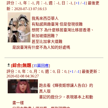
評分：-1, 年：-1, 月：-1, 週：-1, 日：-1, [
+1
/
-1
] 最後更
新：2020-07-13 07:16:13
我馬來西亞華人
有點感興趣臺灣 但是發現很難
想問下 為什麼移居臺灣比移居香港、
新加坡還困難？
甚至比加拿大還難
是說臺灣有什麼不為人知的好處嗎
[綜合]
無題
[
35篇回應
]
評分：0, 年：0, 月：0, 週：0, 日：0, [
+1
/
-1
] 最後更新：
2020-02-08 04:36:27
跑去看《輝夜姬想讓人告白》的
真人版
書記的戲分少，表現基本上和動
畫一樣