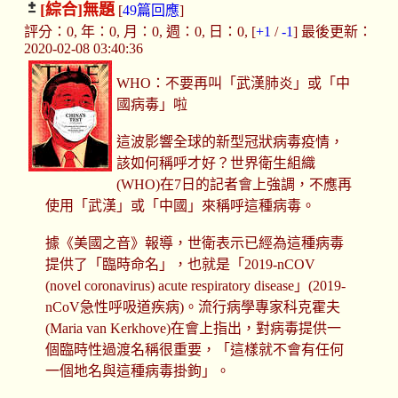
[綜合]
無題
[
49篇回應
]
評分：0, 年：0, 月：0, 週：0, 日：0, [
+1
/
-1
] 最後更新：
2020-02-08 03:40:36
WHO：不要再叫「武漢肺炎」或「中
國病毒」啦
這波影響全球的新型冠狀病毒疫情，
該如何稱呼才好？世界衛生組織
(WHO)在7日的記者會上強調，不應再
使用「武漢」或「中國」來稱呼這種病毒。
據《美國之音》報導，世衛表示已經為這種病毒
提供了「臨時命名」，也就是「2019-nCOV
(novel coronavirus) acute respiratory disease」(2019-
nCoV急性呼吸道疾病)。流行病學專家科克霍夫
(Maria van Kerkhove)在會上指出，對病毒提供一
個臨時性過渡名稱很重要，「這樣就不會有任何
一個地名與這種病毒掛鉤」。