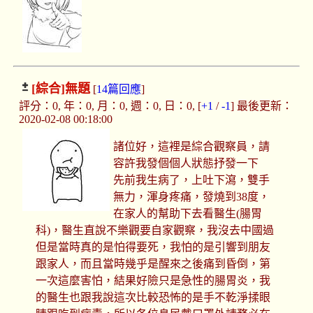
[綜合]
無題
[
14篇回應
]
評分：0, 年：0, 月：0, 週：0, 日：0, [
+1
/
-1
] 最後更新：
2020-02-08 00:18:00
諸位好，這裡是綜合觀察員，請
容許我發個個人狀態抒發一下
先前我生病了，上吐下瀉，雙手
無力，渾身疼痛，發燒到38度，
在家人的幫助下去看醫生(腸胃
科)，醫生直說不樂觀要自家觀察，我沒去中國過
但是當時真的是怕得要死，我怕的是引響到朋友
跟家人，而且當時幾乎是醒來之後痛到昏倒，第
一次這麼害怕，結果好險只是急性的腸胃炎，我
的醫生也跟我說這次比較恐怖的是手不乾淨揉眼