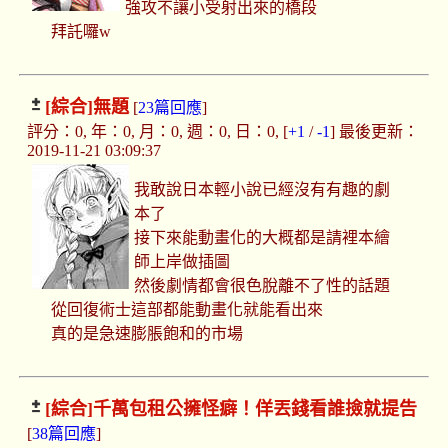
強攻不讓小受射出來的橋段
拜託囉w
[綜合]
無題
[
23篇回應
]
評分：0, 年：0, 月：0, 週：0, 日：0, [
+1
/
-1
] 最後更新：
2019-11-21 03:09:37
我敢說日本輕小說已經沒有有趣的劇
本了
接下來能動畫化的大概都是請裡本繪
師上岸做插圖
然後劇情都會很色脫離不了性的話題
從回復術士這部都能動畫化就能看出來
真的是急速膨脹飽和的市場
[綜合]
千萬包租公擁怪癖！佯丟錢看誰撿就提告
[
38篇回應
]