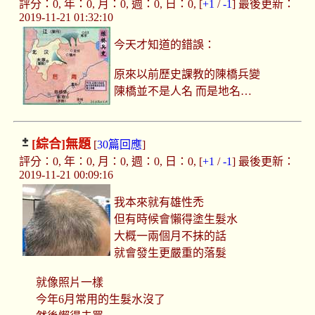
評分：0, 年：0, 月：0, 週：0, 日：0, [
+1
/
-1
] 最後更新：
2019-11-21 01:32:10
今天才知道的錯誤：
原來以前歷史課教的陳橋兵變
陳橋並不是人名 而是地名…
[綜合]
無題
[
30篇回應
]
評分：0, 年：0, 月：0, 週：0, 日：0, [
+1
/
-1
] 最後更新：
2019-11-21 00:09:16
我本來就有雄性禿
但有時候會懶得塗生髮水
大概一兩個月不抹的話
就會發生更嚴重的落髮
就像照片一樣
今年6月常用的生髮水沒了