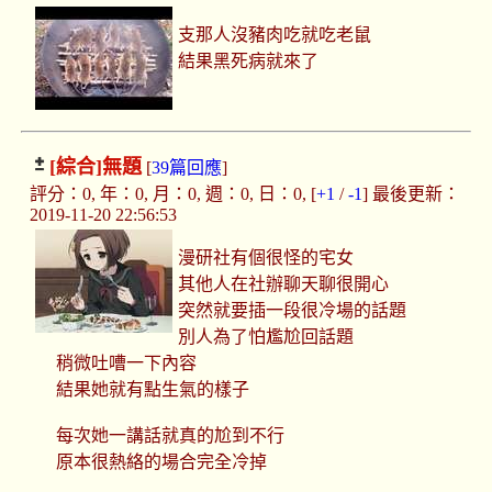
支那人沒豬肉吃就吃老鼠
結果黑死病就來了
[綜合]
無題
[
39篇回應
]
評分：0, 年：0, 月：0, 週：0, 日：0, [
+1
/
-1
] 最後更新：
2019-11-20 22:56:53
漫研社有個很怪的宅女
其他人在社辦聊天聊很開心
突然就要插一段很冷場的話題
別人為了怕尷尬回話題
稍微吐嘈一下內容
結果她就有點生氣的樣子
每次她一講話就真的尬到不行
原本很熱絡的場合完全冷掉