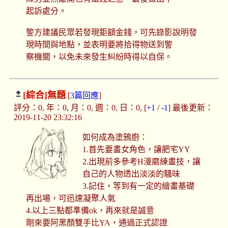
起訴處分。
警方建議民眾若發現鉅額金錢，可先錄影說明發
現時間與地點，並表明要將拾得物送到警
察機關，以免未來發生糾紛時得以自保。
[綜合]
無題
[
3篇回應
]
評分：0, 年：0, 月：0, 週：0, 日：0, [
+1
/
-1
] 最後更新：
2019-11-20 23:32:16
如何成為塗鴉廚：
1.首先要畫女角色，讓肥宅YY
2.出現前多參考H漫磨練畫技，讓
自己的人物透出淡淡的騷味
3.記住，等到有一定的繪畫基礎
再出場，可迅速凝聚人氣
4.以上三點都準備ok，再來就是誠意
剛來要阿黑顏雙手比YA，通過正式認證