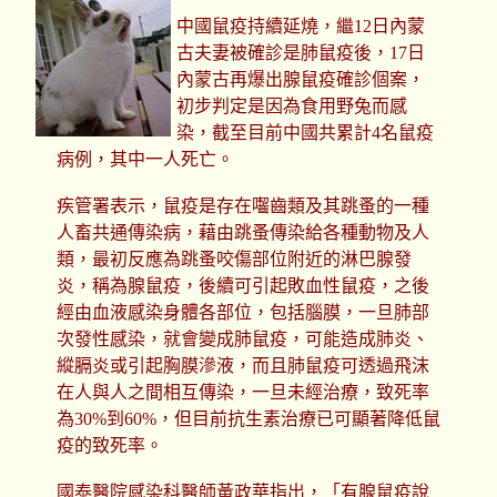
中國鼠疫持續延燒，繼12日內蒙
古夫妻被確診是肺鼠疫後，17日
內蒙古再爆出腺鼠疫確診個案，
初步判定是因為食用野兔而感
染，截至目前中國共累計4名鼠疫
病例，其中一人死亡。
疾管署表示，鼠疫是存在囓齒類及其跳蚤的一種
人畜共通傳染病，藉由跳蚤傳染給各種動物及人
類，最初反應為跳蚤咬傷部位附近的淋巴腺發
炎，稱為腺鼠疫，後續可引起敗血性鼠疫，之後
經由血液感染身體各部位，包括腦膜，一旦肺部
次發性感染，就會變成肺鼠疫，可能造成肺炎、
縱膈炎或引起胸膜滲液，而且肺鼠疫可透過飛沫
在人與人之間相互傳染，一旦未經治療，致死率
為30%到60%，但目前抗生素治療已可顯著降低鼠
疫的致死率。
國泰醫院感染科醫師黃政華指出，「有腺鼠疫說