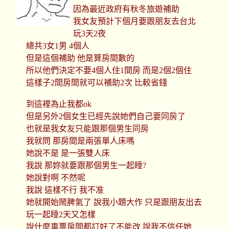
因為最近政府有秋冬旅遊補助
我女友預計下個月要跟朋友去台北
玩3天2夜
總共3女1男 4個人
但是這個補助 他是算房間數的
所以他們決定不要4個人住1間房 而是2個2個住
這樣子2間房間就可以補助2次 比較省錢
到這裡為止我都ok
但是另外2個女生已經先說她們自己要同房了
也就是我女友只能跟那個男生同房
我就問 那房間是兩張單人床嗎
她說不是 是一張雙人床
我說 那妳就要跟那個男生一起睡?
她說對啊 不然呢
我說 這樣不行 我不准
她就開始鬧脾氣了 說我小題大作 只是跟朋友出去
玩一起睡2天又怎樣
說什麼車票房間都訂好了不能改 說我不信任她