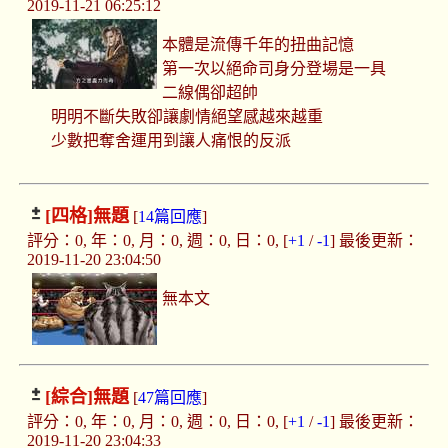
2019-11-21 06:25:12
本體是流傳千年的扭曲記憶
第一次以絕命司身分登場是一具
二線偶卻超帥
明明不斷失敗卻讓劇情絕望感越來越重
少數把奪舍運用到讓人痛恨的反派
[四格]
無題
[
14篇回應
]
評分：0, 年：0, 月：0, 週：0, 日：0, [
+1
/
-1
] 最後更新：
2019-11-20 23:04:50
無本文
[綜合]
無題
[
47篇回應
]
評分：0, 年：0, 月：0, 週：0, 日：0, [
+1
/
-1
] 最後更新：
2019-11-20 23:04:33