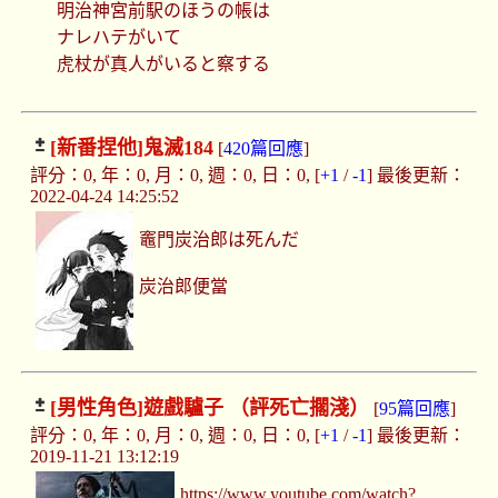
明治神宮前駅のほうの帳は
ナレハテがいて
虎杖が真人がいると察する
[新番捏他]
鬼滅184
[
420篇回應
]
評分：0, 年：0, 月：0, 週：0, 日：0, [
+1
/
-1
] 最後更新：
2022-04-24 14:25:52
竈門炭治郎は死んだ
炭治郎便當
[男性角色]
遊戲驢子 （評死亡擱淺）
[
95篇回應
]
評分：0, 年：0, 月：0, 週：0, 日：0, [
+1
/
-1
] 最後更新：
2019-11-21 13:12:19
https://www.youtube.com/watch?