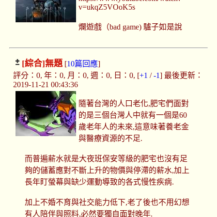
v=ukqZ5VOoK5s
爛遊戲（bad game) 驢子如是說
[綜合]
無題
[
10篇回應
]
評分：0, 年：0, 月：0, 週：0, 日：0, [
+1
/
-1
] 最後更新：
2019-11-21 00:43:36
隨著台灣的人口老化,肥宅們面對
的是三個台灣人中就有一個是60
歲老年人的未來,這意味著養老金
與醫療資源的不足.
而普遍薪水就是大夜班保安等級的肥宅也沒有足
夠的儲蓄應對不斷上升的物價與停滯的薪水,加上
長年盯螢幕與缺少運動導致的各式慢性疾病.
加上不婚不育與社交能力低下,老了後也不用幻想
有人陪伴與照料,必然要獨自面對晚年.