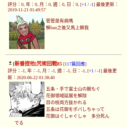
評分：0, 年：0, 月：0, 週：0, 日：0, [
+1
/
-1
] 最後更新：
2019-11-21 01:49:57
管管是有病嗎
解ban之後又馬上鎖我
[新番捏他]
咒術回戰85
[
117篇回應
]
評分：-1, 年：-1, 月：-1, 週：-1, 日：-1, [
+1
/
-1
] 最後更
新：2020-06-22 01:38:40
五条、手で富士山の腕もぐ
花御領域延展を解除
目の枝両方抜かれる
五条は花御をボバしちゃって
花御はぐしゃぐしゃ 多分死ん
でる