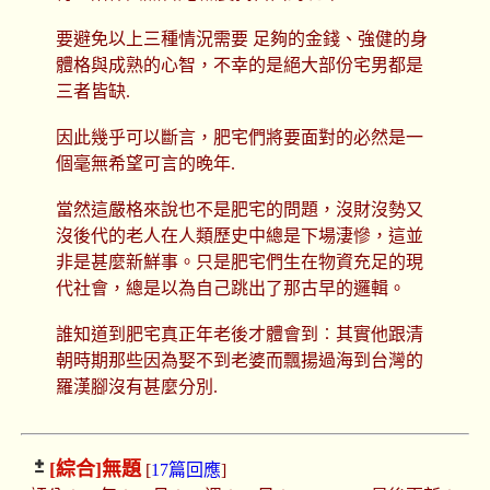
要避免以上三種情況需要 足夠的金錢、強健的身
體格與成熟的心智，不幸的是絕大部份宅男都是
三者皆缺.
因此幾乎可以斷言，肥宅們將要面對的必然是一
個毫無希望可言的晚年.
當然這嚴格來說也不是肥宅的問題，沒財沒勢又
沒後代的老人在人類歷史中總是下場淒慘，這並
非是甚麼新鮮事。只是肥宅們生在物資充足的現
代社會，總是以為自己跳出了那古早的邏輯。
誰知道到肥宅真正年老後才體會到︰其實他跟清
朝時期那些因為娶不到老婆而飄揚過海到台灣的
羅漢腳沒有甚麼分別.
[綜合]
無題
[
17篇回應
]