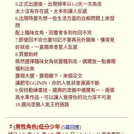
5.正式出道後，出現頻率以1-2天一次為佳
太少沒有存在感，太多則讓人反感
6.出現時要先想一些生活方面的白痴問題上來發
問
配上騷味女角，回覆會多到你回不完
7.即使回不完也要切記不要再另外開串，懂得見
好就收，一直開串會惹人反感
8.貫徹始終
既然選擇騷味女角就要騷到底，偶爾放一點養眼
福利出來
露個大腿，露個腋下，來個足交
讓肥宅GGININ，你的人氣就會源源不斷
9.保持勤練畫技，隨興的塗鴉中偶爾有一、兩張
高水準作品，可以讓人覺得你的功力深不可測
10.邁向塗鴉人氣王的道路
[男性角色]
低分少年
[
5篇回應
]