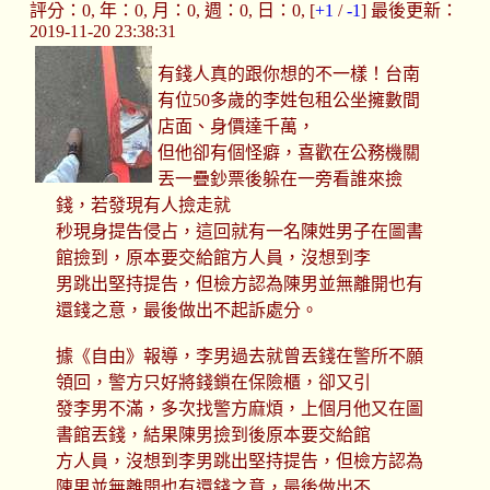
評分：0, 年：0, 月：0, 週：0, 日：0, [
+1
/
-1
] 最後更新：
2019-11-20 23:38:31
有錢人真的跟你想的不一樣！台南
有位50多歲的李姓包租公坐擁數間
店面、身價達千萬，
但他卻有個怪癖，喜歡在公務機關
丟一疊鈔票後躲在一旁看誰來撿
錢，若發現有人撿走就
秒現身提告侵占，這回就有一名陳姓男子在圖書
館撿到，原本要交給館方人員，沒想到李
男跳出堅持提告，但檢方認為陳男並無離開也有
還錢之意，最後做出不起訴處分。
據《自由》報導，李男過去就曾丟錢在警所不願
領回，警方只好將錢鎖在保險櫃，卻又引
發李男不滿，多次找警方麻煩，上個月他又在圖
書館丟錢，結果陳男撿到後原本要交給館
方人員，沒想到李男跳出堅持提告，但檢方認為
陳男並無離開也有還錢之意，最後做出不