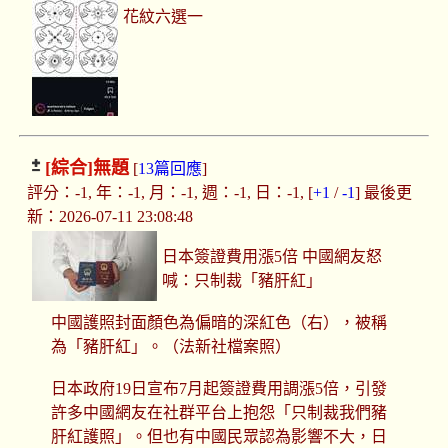
花紋六選一
[綜合]
無題
[
13篇回應
]
評分：-1, 年：-1, 月：-1, 週：-1, 日：-1, [
+1
/
-1
] 最後更
新：2026-07-11 23:08:48
日本簽證費用漲5倍 中國網友怒
喊：只制裁「豬肝紅」
中國護照封面顏色為偏暗的深紅色（右），被稱
為「豬肝紅」。（法新社檔案照）
日本政府19日宣布7月起簽證費用調漲5倍，引發
許多中國網友在社群平台上抱怨「只制裁我們豬
肝紅護照」。但也有中國民眾認為影響不大，日