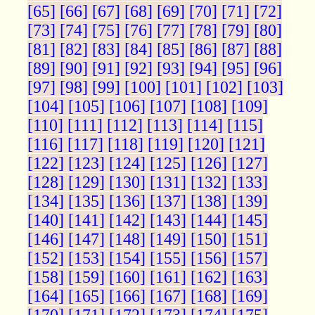
[65]
[66]
[67]
[68]
[69]
[70]
[71]
[72]
[73]
[74]
[75]
[76]
[77]
[78]
[79]
[80]
[81]
[82]
[83]
[84]
[85]
[86]
[87]
[88]
[89]
[90]
[91]
[92]
[93]
[94]
[95]
[96]
[97]
[98]
[99]
[100]
[101]
[102]
[103]
[104]
[105]
[106]
[107]
[108]
[109]
[110]
[111]
[112]
[113]
[114]
[115]
[116]
[117]
[118]
[119]
[120]
[121]
[122]
[123]
[124]
[125]
[126]
[127]
[128]
[129]
[130]
[131]
[132]
[133]
[134]
[135]
[136]
[137]
[138]
[139]
[140]
[141]
[142]
[143]
[144]
[145]
[146]
[147]
[148]
[149]
[150]
[151]
[152]
[153]
[154]
[155]
[156]
[157]
[158]
[159]
[160]
[161]
[162]
[163]
[164]
[165]
[166]
[167]
[168]
[169]