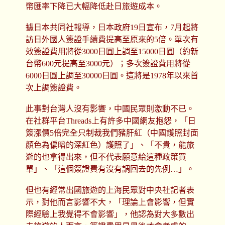
幣匯率下降已大幅降低赴日旅遊成本。
據日本共同社報導，日本政府19日宣布，7月起將
訪日外國人簽證手續費提高至原來的5倍。單次有
效簽證費用將從3000日圓上調至15000日圓（約新
台幣600元提高至3000元）；多次簽證費用將從
6000日圓上調至30000日圓。這將是1978年以來首
次上調簽證費。
此事對台灣人沒有影響，中國民眾則激動不已。
在社群平台Threads上有許多中國網友抱怨，「日
簽漲價5倍完全只制裁我們豬肝紅（中國護照封面
顏色為偏暗的深紅色）護照了」、「不貴，能旅
遊的也拿得出來，但不代表願意給這種政策買
單」、「這個簽證費有沒有調回去的先例…」。
但也有經常出國旅遊的上海民眾對中央社記者表
示，對他而言影響不大，「理論上會影響，但實
際經驗上我覺得不會影響」，他認為對大多數出