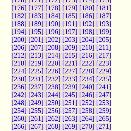
[170]
[171]
[172]
[173]
[174]
[175]
[176]
[177]
[178]
[179]
[180]
[181]
[182]
[183]
[184]
[185]
[186]
[187]
[188]
[189]
[190]
[191]
[192]
[193]
[194]
[195]
[196]
[197]
[198]
[199]
[200]
[201]
[202]
[203]
[204]
[205]
[206]
[207]
[208]
[209]
[210]
[211]
[212]
[213]
[214]
[215]
[216]
[217]
[218]
[219]
[220]
[221]
[222]
[223]
[224]
[225]
[226]
[227]
[228]
[229]
[230]
[231]
[232]
[233]
[234]
[235]
[236]
[237]
[238]
[239]
[240]
[241]
[242]
[243]
[244]
[245]
[246]
[247]
[248]
[249]
[250]
[251]
[252]
[253]
[254]
[255]
[256]
[257]
[258]
[259]
[260]
[261]
[262]
[263]
[264]
[265]
[266]
[267]
[268]
[269]
[270]
[271]