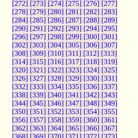
[272]
[273]
[274]
[275]
[276]
[277]
[278]
[279]
[280]
[281]
[282]
[283]
[284]
[285]
[286]
[287]
[288]
[289]
[290]
[291]
[292]
[293]
[294]
[295]
[296]
[297]
[298]
[299]
[300]
[301]
[302]
[303]
[304]
[305]
[306]
[307]
[308]
[309]
[310]
[311]
[312]
[313]
[314]
[315]
[316]
[317]
[318]
[319]
[320]
[321]
[322]
[323]
[324]
[325]
[326]
[327]
[328]
[329]
[330]
[331]
[332]
[333]
[334]
[335]
[336]
[337]
[338]
[339]
[340]
[341]
[342]
[343]
[344]
[345]
[346]
[347]
[348]
[349]
[350]
[351]
[352]
[353]
[354]
[355]
[356]
[357]
[358]
[359]
[360]
[361]
[362]
[363]
[364]
[365]
[366]
[367]
[368]
[369]
[370]
[371]
[372]
[373]