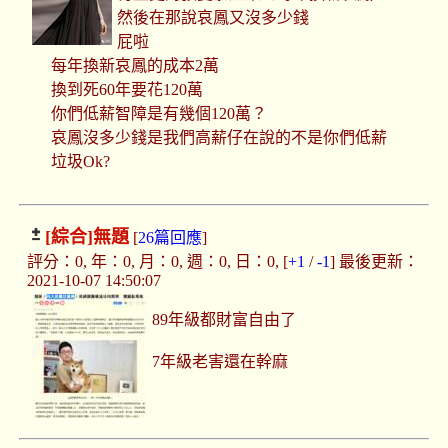
然後在那說哀鳳又沒多少錢
屁啦
每年換新哀鳳的成本2萬
換到死60年要花120萬
你們低薪智障是有幾個120萬？
哀鳳沒多少錢是我們高薪仔在說的不是你們低薪
垃圾Ok?
[綜合]
無題
[
26篇回應
]
評分：0, 年：0, 月：0, 週：0, 日：0, [
+1
/
-1
] 最後更新：
2021-10-07 14:50:07
89年級都財富自由了
7年級老害還在幹麻