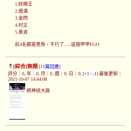
1.妖精王
2.道滿
3.金閃
4.村正
5.黑貞
前4名都是男角，不行了…..這個甲甲FGO
[綜合]
無題
[
11篇回應
]
評分：0, 年：0, 月：0, 週：0, 日：0, [
+1
/
-1
] 最後更新：
2021-10-07 14:44:08
統神送大麻