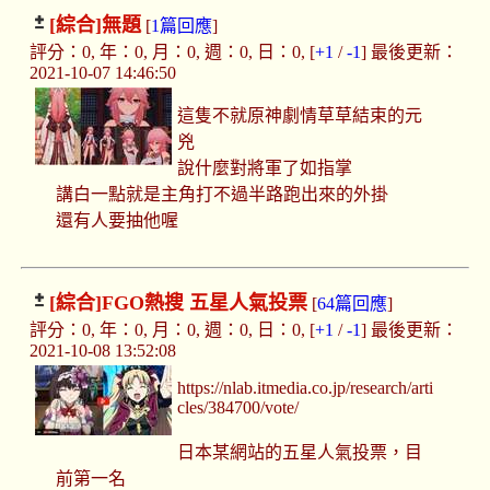
[綜合]
無題
[
1篇回應
]
評分：0, 年：0, 月：0, 週：0, 日：0, [
+1
/
-1
] 最後更新：
2021-10-07 14:46:50
這隻不就原神劇情草草結束的元
兇
說什麼對將軍了如指掌
講白一點就是主角打不過半路跑出來的外掛
還有人要抽他喔
[綜合]
FGO熱搜 五星人氣投票
[
64篇回應
]
評分：0, 年：0, 月：0, 週：0, 日：0, [
+1
/
-1
] 最後更新：
2021-10-08 13:52:08
https://nlab.itmedia.co.jp/research/arti
cles/384700/vote/
日本某網站的五星人氣投票，目
前第一名