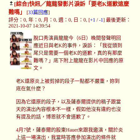
[綜合]
快訊／龍龍發影片淚訴「要老K道歉這麼
難嗎」
[
33篇回應
]
評分：0, 年：0, 月：0, 週：0, 日：0, [
+1
/
-1
] 最後更新：
2021-10-07 14:39:54
脫口秀演員龍龍今（6日）晚間發聲明回
應近日與老K的事件，淚訴：「我從頭到
尾只是需要一個老K的道歉，真的有那麼
難嗎？」底下附上龍龍在影片中回應的原
文。
老K還原炎上被剪掉的段子一點都不嚴重，妳到
底在氣什麽？
因為它還原的段子，以及薩泰爾提供的稿子跟當
天的演出內容根本不一樣，假如他沒有違約也沒
有提及的話，博恩就不會道歉了。
4月7號，薩泰爾的股東Hauer來跟我邀演，關於炎
上這一場演出，我當時答應參加演出的條件就