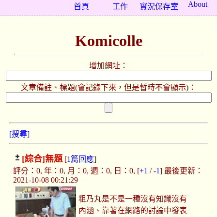
About
首頁
工作
實況保存室
Komicolle
增加網址：
文章備註、標題(會記錄下來，但是暫時不會顯示)：
[搜尋]
[綜合]
無題
[
1篇回應
]
評分：0, 年：0, 月：0, 週：0, 日：0, [
+1
/
-1
] 最後更新：
2021-10-08 00:21:29
粗乃丸是不是一種沒有知識沒有
內涵、靠著在網路的討論中發表