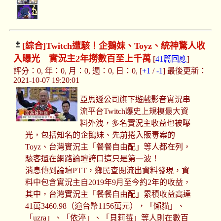
[綜合]
Twitch遭駭！企鵝妹、Toyz、統神驚人收
入曝光 實況主2年撈數百至上千萬
[
41篇回應
]
評分：0, 年：0, 月：0, 週：0, 日：0, [
+1
/
-1
] 最後更新：
2021-10-07 19:20:01
亞馬遜公司旗下遊戲影音實況串
流平台Twitch爆史上規模最大資
料外洩，多名實況主收益也被曝
光，包括知名的企鵝妹、先前捲入販毒案的
Toyz、台灣實況主「餐餐自由配」等人都在列，
駭客還在網路論壇誇口這只是第一波！
消息傳到論壇PTT，鄉民查閱流出資料發現，資
料中包含實況主自2019年9月至今約2年的收益，
其中，台灣實況主「餐餐自由配」累積收益高達
41萬3460.98（逾台幣1156萬元），「懶貓」、
「uzra」、「依渟」、「貝莉莓」等人則在數百