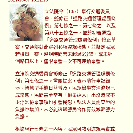
立法院今（10/7）舉行交通委員
會，擬修正「道路交通管理處罰條
例」第七條之一、第七條之二以及
第八十五條之一，並於初審通過
「道路交通管理處罰條例」修正草
案，交通部對此羅列46項違規樣態，並擬定民眾
若檢舉一案，違規時間若未超過6分鐘，或未經一
個路口以上，僅限舉發一次不可連續舉發。
立法院交通委員會擬修正「道路交通管理處罰條
例」第七條之一。黨團提案，表示隨行車記錄
器、智慧型手機日益普及，民眾檢舉交通違規已
成常態，民間甚至常有「檢舉達人」出沒造成不
少浮濫檢舉事項也引發民怨，執法人員需查證的
負擔也增加，未必能透過警民合作有效減輕警力
負擔。
根據現行七條之一內容，民眾可敘明違規事實或