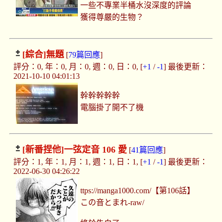
一些不專業半桶水沒深度的評論
獲得尊嚴的生物？
[綜合]
無題
[
79篇回應
]
評分：0, 年：0, 月：0, 週：0, 日：0, [
+1
/
-1
] 最後更新：
2021-10-10 04:01:13
幹幹幹幹幹
電腦掛了開不了機
[新番捏他]
一弦定音 106 愛
[
41篇回應
]
評分：1, 年：1, 月：1, 週：1, 日：1, [
+1
/
-1
] 最後更新：
2022-06-30 04:26:22
ttps://manga1000.com/【第106話】
この音とまれ-raw/