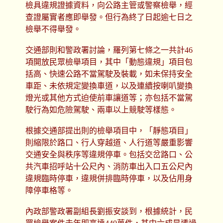
檢具違規證據資料，向公路主管或警察檢舉，經
查證屬實者應即舉發。但行為終了日起逾七日之
檢舉不得舉發。
交通部則和警政署討論，羅列第七條之一共計46
項開放民眾檢舉項目，其中「動態違規」項目包
括高、快速公路不當駕駛及裝載，如未保持安全
車距、未依規定變換車道，以及連續按喇叭變換
燈光或其他方式迫使前車讓道等；亦包括不當駕
駛行為如危險駕駛、兩車以上競駛等樣態。
根據交通部提出則的檢舉項目中，「靜態項目」
則縮限於路口、行人穿越道、人行道等嚴重影響
交通安全與秩序等違規停車。包括交岔路口、公
共汽車招呼站十公尺內、消防車出入口五公尺內
違規臨時停車，違規併排臨時停車，以及佔用身
障停車格等。
內政部警政署副組長劉振安談到，根據統計，民