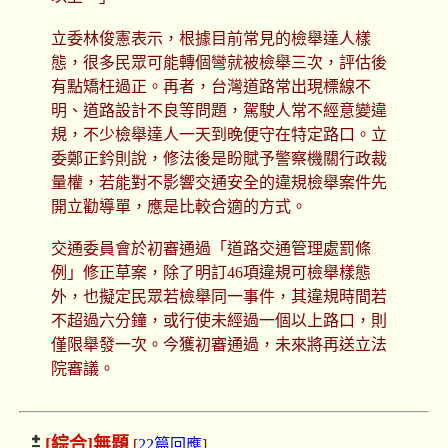
立委林俊憲表示，根據目前常見的檢舉達人樣
態，很多民眾可能轉個彎就被檢舉三次，評估後
有點矯枉過正。再者，台灣道路常出現標線不
明、道路設計不良等問題，駕駛人常不經意變違
規，不少檢舉達人一天到晚便守在特定路口。立
委鄭正鈐則說，修法後是盼賦予警察機關行政裁
量權，若能對不影響交通安全的違規檢舉案件先
開立勸導單，應是比較合適的方式。
交通委員會於初審通過「道路交通管理處罰條
例」修正草案，除了明訂46項違規可檢舉樣態
外，也擬定民眾若檢舉同一事件，其違規時間若
不超過六分鐘，或行使未經過一個以上路口，則
僅限舉發一次。今獲初審通過，未來將再送立法
院審議。
[綜合]
無題
[
22篇回應
]