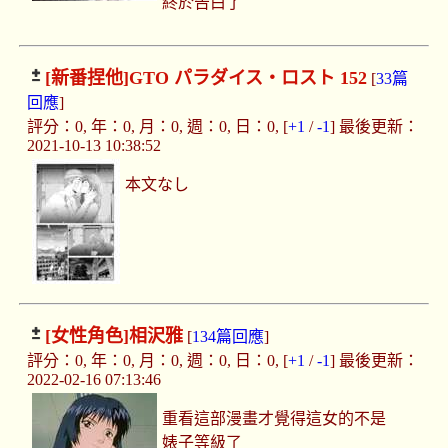
終於告白了
[新番捏他]
GTO パラダイス・ロスト 152
[
33篇
回應
]
評分：0, 年：0, 月：0, 週：0, 日：0, [
+1
/
-1
] 最後更新：
2021-10-13 10:38:52
本文なし
[女性角色]
相沢雅
[
134篇回應
]
評分：0, 年：0, 月：0, 週：0, 日：0, [
+1
/
-1
] 最後更新：
2022-02-16 07:13:46
重看這部漫畫才覺得這女的不是
婊子等級了