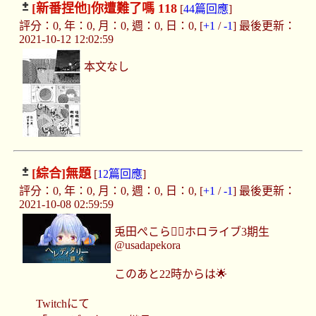
[新番捏他]
你遭難了嗎 118
[
44篇回應
]
評分：0, 年：0, 月：0, 週：0, 日：0, [
+1
/
-1
] 最後更新：
2021-10-12 12:02:59
本文なし
[綜合]
無題
[
12篇回應
]
評分：0, 年：0, 月：0, 週：0, 日：0, [
+1
/
-1
] 最後更新：
2021-10-08 02:59:59
兎田ぺこら👯‍♀️ホロライブ3期生
@usadapekora
このあと22時からは🌟
Twitchにて