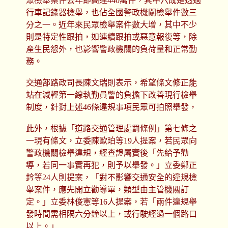
眾檢舉案件去年即高達440萬件，其中六成是透過
行車記錄器檢舉，也佔全國警政機關檢舉件數三
分之一。近年來民眾檢舉案件數大增，其中不少
則是特定性跟拍，如連續跟拍或惡意報復等，除
產生民怨外，也影響警政機關的負荷量和正常勤
務。
交通部路政司長陳文瑞則表示，希望條文修正能
站在減輕第一線執勤員警的負擔下改善現行檢舉
制度，針對上述46條違規事項民眾可拍照舉發，
此外，根據「道路交通管理處罰條例」第七條之
一現有條文，立委陳歐珀等19人提案，若民眾向
警政機關檢舉違規，經查證屬實後「先給予勸
導，若同一事實再犯，則予以舉發。」立委鄭正
鈐等24人則提案，「對不影響交通安全的違規檢
舉案件，應先開立勸導單，類型由主管機關訂
定。」立委林俊憲等16人提案，若「兩件違規舉
發時間需相隔六分鐘以上，或行駛經過一個路口
以上。」