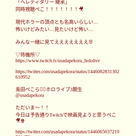
「ヘレディタリー 継承」
同時視聴ぺこ！！！！！！！🎥
現代ホラーの頂点とも名高いらしい…
怖いけどみたい…見たいけど怖い…
みんな一緒に見てえええええええ🐰
▽待機所▽
https://www.twitch.tv/usadapekora_hololive
https://twitter.com/usadapekora/status/1446082831302
610952
兎田ぺこら👯‍♀️ホロライブ3期生
@usadapekora
ただいま～！！
今日は予告通りTwitchで映画見ようと思うぺこ
🎥🍿
https://twitter.com/usadapekora/status/1446065037219