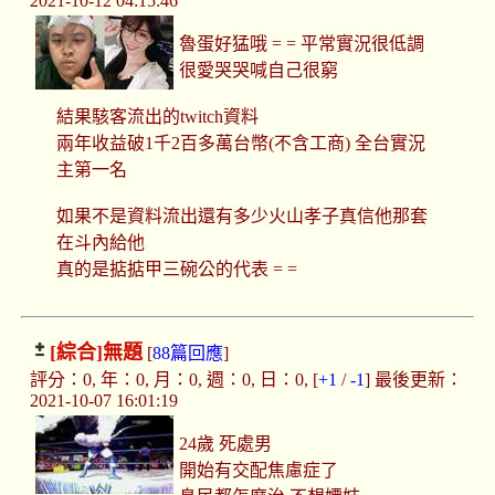
2021-10-12 04:15:46
魯蛋好猛哦 = = 平常實況很低調
很愛哭哭喊自己很窮
結果駭客流出的twitch資料
兩年收益破1千2百多萬台幣(不含工商) 全台實況
主第一名
如果不是資料流出還有多少火山孝子真信他那套
在斗內給他
真的是掂掂甲三碗公的代表 = =
[綜合]
無題
[
88篇回應
]
評分：0, 年：0, 月：0, 週：0, 日：0, [
+1
/
-1
] 最後更新：
2021-10-07 16:01:19
24歲 死處男
開始有交配焦慮症了