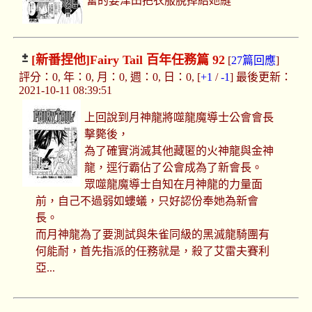
奮的要津田把衣服脫掉給她縫
[新番捏他]
Fairy Tail 百年任務篇 92
[
27篇回應
]
評分：0, 年：0, 月：0, 週：0, 日：0, [
+1
/
-1
] 最後更新：
2021-10-11 08:39:51
上回說到月神龍將噬龍魔導士公會會長
擊斃後，
為了確實消滅其他藏匿的火神龍與金神
龍，逕行霸佔了公會成為了新會長。
眾噬龍魔導士自知在月神龍的力量面
前，自己不過弱如螻蟻，只好認份奉她為新會
長。
而月神龍為了要測試與朱雀同級的黑滅龍騎團有
何能耐，首先指派的任務就是，殺了艾雷夫賽利
亞...