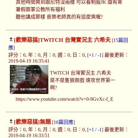
其他時間爽到跟尼特沒兩樣 可以看制服JK 還有寒
暑假跟軍公教所有福利
聽他講成那樣 音樂老師真的有這麼爽喔?
[歡樂惡搞]
TWITCH 台灣實況主 六希夫
[
15篇回
應
]
評分：0, 年：0, 月：0, 週：0, 日：0, [
+1
/
-1
] 最後更新：
2019-04-19 16:35:41
TWITCH 台灣實況主 六希夫
是不是隻狼遊戲 速攻世界第一
啊?
https://www.youtube.com/watch?v=0-9GvXc-f_E
[歡樂惡搞]
無題
[
16篇回應
]
評分：0, 年：0, 月：0, 週：0, 日：0, [
+1
/
-1
] 最後更新：
2019-04-19 16:33:51