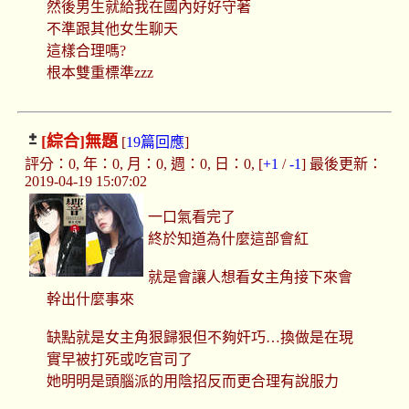
然後男生就給我在國內好好守著
不準跟其他女生聊天
這樣合理嗎?
根本雙重標準zzz
[綜合]
無題
[
19篇回應
]
評分：0, 年：0, 月：0, 週：0, 日：0, [
+1
/
-1
] 最後更新：
2019-04-19 15:07:02
一口氣看完了
終於知道為什麼這部會紅
就是會讓人想看女主角接下來會
幹出什麼事來
缺點就是女主角狠歸狠但不夠奸巧…換做是在現
實早被打死或吃官司了
她明明是頭腦派的用陰招反而更合理有說服力