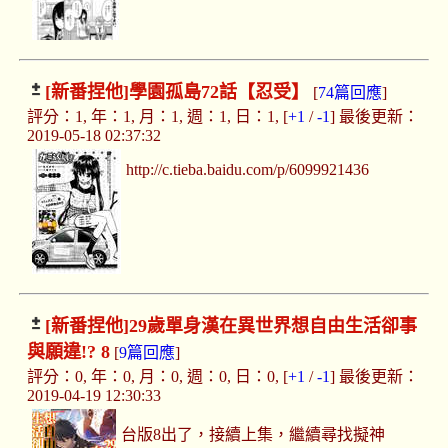
[新番捏他]
學園孤島72話【忍受】
[
74篇回應
]
評分：1, 年：1, 月：1, 週：1, 日：1, [
+1
/
-1
] 最後更新：
2019-05-18 02:37:32
http://c.tieba.baidu.com/p/6099921436
[新番捏他]
29歲單身漢在異世界想自由生活卻事
與願違!? 8
[
9篇回應
]
評分：0, 年：0, 月：0, 週：0, 日：0, [
+1
/
-1
] 最後更新：
2019-04-19 12:30:33
台版8出了，接續上集，繼續尋找擬神