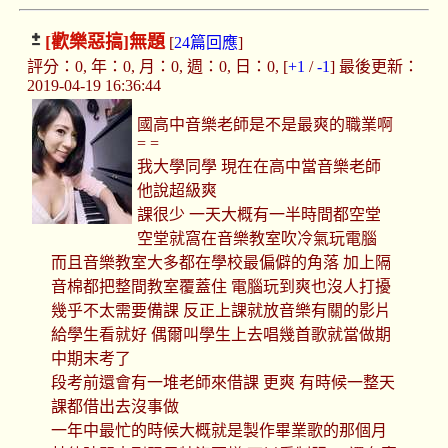
[歡樂惡搞]
無題
[
24篇回應
]
評分：0, 年：0, 月：0, 週：0, 日：0, [
+1
/
-1
] 最後更新：
2019-04-19 16:36:44
國高中音樂老師是不是最爽的職業啊
= =
我大學同學 現在在高中當音樂老師
他說超級爽
課很少 一天大概有一半時間都空堂
空堂就窩在音樂教室吹冷氣玩電腦
而且音樂教室大多都在學校最偏僻的角落 加上隔
音棉都把整間教室覆蓋住 電腦玩到爽也沒人打擾
幾乎不太需要備課 反正上課就放音樂有關的影片
給學生看就好 偶爾叫學生上去唱幾首歌就當做期
中期末考了
段考前還會有一堆老師來借課 更爽 有時候一整天
課都借出去沒事做
一年中最忙的時候大概就是製作畢業歌的那個月