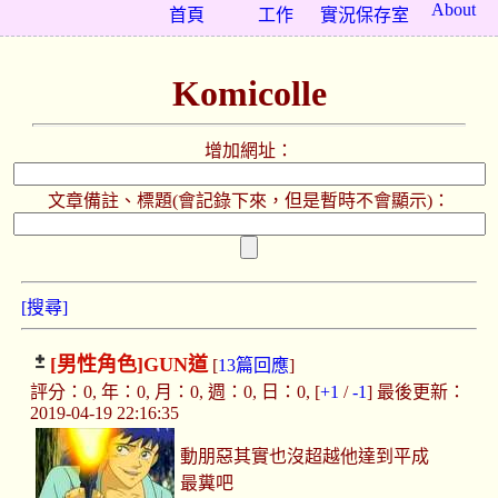
About
首頁
工作
實況保存室
Komicolle
增加網址：
文章備註、標題(會記錄下來，但是暫時不會顯示)：
[搜尋]
[男性角色]
GUN道
[
13篇回應
]
評分：0, 年：0, 月：0, 週：0, 日：0, [
+1
/
-1
] 最後更新：
2019-04-19 22:16:35
動朋惡其實也沒超越他達到平成
最糞吧