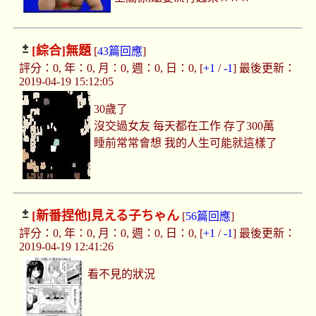
[綜合]
無題
[
43篇回應
]
評分：0, 年：0, 月：0, 週：0, 日：0, [
+1
/
-1
] 最後更新：
2019-04-19 15:12:05
30歲了
沒交過女友 每天都在工作 存了300萬
睡前常常會想 我的人生可能就這樣了
[新番捏他]
見える子ちゃん
[
56篇回應
]
評分：0, 年：0, 月：0, 週：0, 日：0, [
+1
/
-1
] 最後更新：
2019-04-19 12:41:26
看不見的狀況