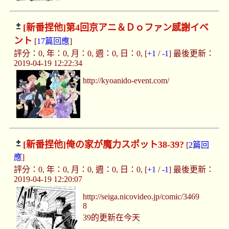
[新番捏他]
第4回京アニ＆Ｄｏファン感謝イベ
ント
[
17篇回應
]
評分：0, 年：0, 月：0, 週：0, 日：0, [
+1
/
-1
] 最後更新：
2019-04-19 12:22:34
http://kyoanido-event.com/
[新番捏他]
俺の家が魔力スポット38-39?
[
2篇回
應
]
評分：0, 年：0, 月：0, 週：0, 日：0, [
+1
/
-1
] 最後更新：
2019-04-19 12:20:07
http://seiga.nicovideo.jp/comic/3469
8
39的更新在今天