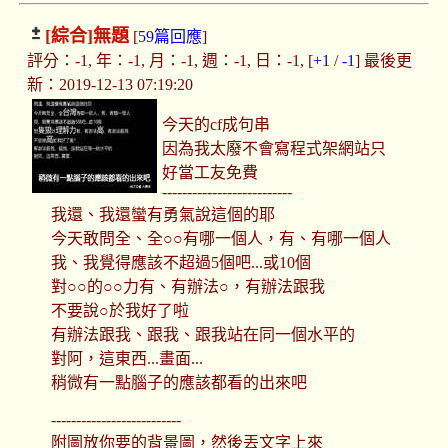
[綜合]
無題
[
59篇回應
]
評分：-1, 年：-1, 月：-1, 週：-1, 日：-1, [
+1
/
-1
] 最後更
新：2019-12-13 07:19:20
今天的cf成句串
因為我太廢不會寫程式架網站只
好當工友免費
--------------------------
我還、我還蠻有勇氣說這個的耶
今天敢問全、全○○有哪一個人，有、有哪一個人
我、我覺得應該不超過5個吧...或10個
對○○的○○力有、有辦法○，有辦法跟我
不要說○於我好了啦
有辦法跟我、跟我、跟我站在同一個水平的
對阿，這東西...畫面...
稍微有一點腦子的應該都看的出來吧
--------------------------
附圖放你要的背景圖，然後丟文字上來