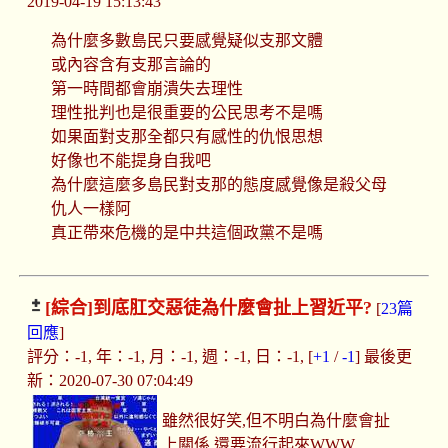
2019-04-19 15:13:43
為什麼多數島民只要感覺疑似支那文體
或內容含有支那言論的
第一時間都會崩潰失去理性
理性批判也是很重要的公民思考不是嗎
如果面對支那全都只有感性的仇恨思想
好像也不能提身自我吧
為什麼這麼多島民對支那的態度感覺像是殺父母
仇人一樣阿
真正帶來危機的是中共這個政黨不是嗎
[綜合]
到底肛交惡徒為什麼會扯上習近平?
[
23篇
回應
]
評分：-1, 年：-1, 月：-1, 週：-1, 日：-1, [
+1
/
-1
] 最後更
新：2020-07-30 07:04:49
雖然很好笑,但不明白為什麼會扯
上關係,還要流行起來WWW