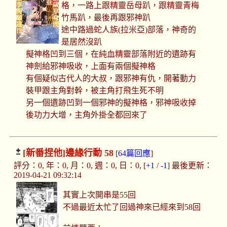
格，一路上跟精靈岳母趴，跟精靈青梅
竹馬趴，最後再跟邪神趴
途中路過蛇人族(拉米亞)部落，神奇的
是居然沒趴
擬神格凹到三個，在純血精靈部落附近的遺跡有
神劍給邪神吸收，上面有兩個擬神格
有個疑似古代人的大叔，跟邪神有仇，開著動力
裝甲跟主角對幹，被主角打飛生死不明
另一個遺跡凹到一個邪神的擬神格，邪神吸收掉
後功力大增，主角外掛全都回來了
[新番捏他]
邊緣行動 58
[
64篇回應
]
評分：0, 年：0, 月：0, 週：0, 日：0, [
+1
/
-1
] 最後更新：
2019-04-21 09:32:14
其實上次開串是55回
不過最近太忙了回過神來已經來到58回