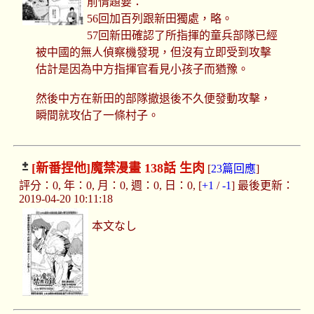
前情題要：
56回加百列跟新田獨處，略。
57回新田確認了所指揮的童兵部隊已經
被中國的無人偵察機發現，但沒有立即受到攻擊
估計是因為中方指揮官看見小孩子而猶豫。
然後中方在新田的部隊撤退後不久便發動攻擊，
瞬間就攻佔了一條村子。
[新番捏他]
魔禁漫畫 138話 生肉
[
23篇回應
]
評分：0, 年：0, 月：0, 週：0, 日：0, [
+1
/
-1
] 最後更新：
2019-04-20 10:11:18
本文なし