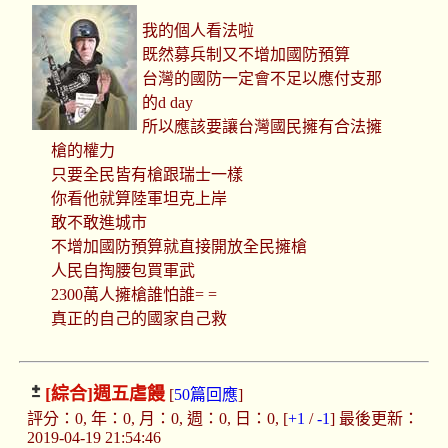
我的個人看法啦
既然募兵制又不增加國防預算
台灣的國防一定會不足以應付支那
的d day
所以應該要讓台灣國民擁有合法擁
槍的權力
只要全民皆有槍跟瑞士一樣
你看他就算陸軍坦克上岸
敢不敢進城市
不增加國防預算就直接開放全民擁槍
人民自掏腰包買軍武
2300萬人擁槍誰怕誰= =
真正的自己的國家自己救
[綜合]
週五虐饅
[
50篇回應
]
評分：0, 年：0, 月：0, 週：0, 日：0, [
+1
/
-1
] 最後更新：
2019-04-19 21:54:46