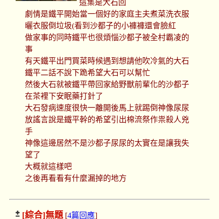
這集是大石回
劇情是鐵平開始當一個好的家庭主夫煮菜洗衣服
曬衣服倒垃圾(看到沙都子的小褲褲還會臉紅
做家事的同時鐵平也很煩惱沙都子被全村霸凌的
事
有天鐵平出門買菜時候遇到想請他吹冷氣的大石
鐵平二話不說下跪希望大石可以幫忙
然後大石就被鐵平帶回家給野獸前輩化的沙都子
在茶裡下安眠藥打針了
大石發病速度很快一離開後馬上就踢倒神像尿尿
放謠言說是鐵平幹的希望引出棉流祭作祟殺人兇
手
神像這邊居然不是沙都子尿尿的太實在是讓我失
望了
大概就這樣吧
之後再看看有什麼漏掉的地方
[綜合]
無題
[
4篇回應
]