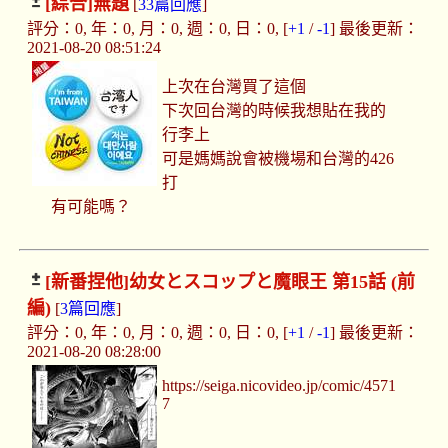
[綜合]
無題
[
33篇回應
]
評分：0, 年：0, 月：0, 週：0, 日：0, [
+1
/
-1
] 最後更新：
2021-08-20 08:51:24
上次在台灣買了這個
下次回台灣的時候我想貼在我的
行李上
可是媽媽說會被機場和台灣的426
打
有可能嗎？
[新番捏他]
幼女とスコップと魔眼王 第15話 (前
編)
[
3篇回應
]
評分：0, 年：0, 月：0, 週：0, 日：0, [
+1
/
-1
] 最後更新：
2021-08-20 08:28:00
https://seiga.nicovideo.jp/comic/4571
7