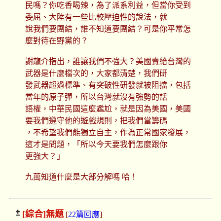
民嗎？你吃香喝辣，為了派系利益，但當你受到
委屈、大陸有一些比較壓迫性的說法，就
說我們要團結，誰不知道要團結？可是你平常怎
麼對待在野黨的？
謝龍介指出，誰讓我們不強大？美國賣給台灣的
武器是什麼檔次的，大家都清楚，我們研
發武器超過標準、有突破性研發就被阻擋，包括
當年的原子彈，所以台灣就沒有強勢的話
語權，中華民國這麼尷尬，就是因為美國，美國
要我們遵守他的遊戲規則，把我們當籌碼
，不希望我們能獨立自主，作為正常國家發展，
這才是問題，「所以今天要我們怎麼跟你
更強大？」
九萬知道什麼是大部分解嗎 哈！
[綜合]
無題
[
22篇回應
]