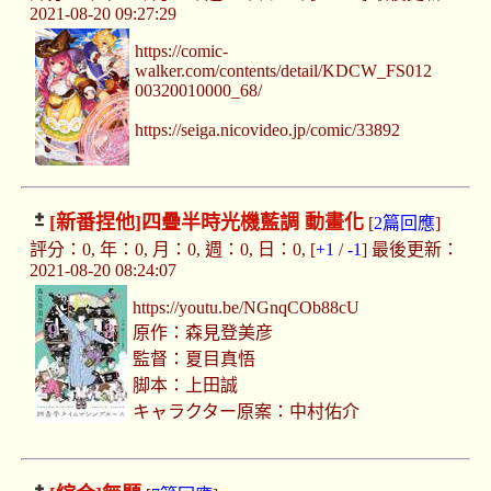
2021-08-20 09:27:29
https://comic-
walker.com/contents/detail/KDCW_FS012
00320010000_68/
https://seiga.nicovideo.jp/comic/33892
[新番捏他]
四疊半時光機藍調 動畫化
[
2篇回應
]
評分：0, 年：0, 月：0, 週：0, 日：0, [
+1
/
-1
] 最後更新：
2021-08-20 08:24:07
https://youtu.be/NGnqCOb88cU
原作：森見登美彦
監督：夏目真悟
脚本：上田誠
キャラクター原案：中村佑介