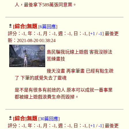
人，最後拿下589萬張同意票。
[綜合]
無題
[
6篇回應
]
評分：-1, 年：-1, 月：-1, 週：-1, 日：-1, [
+1
/
-1
] 最後更
新：2021-08-20 01:38:24
島民騙我玩線上遊戲 害我沒辦法
苦練畫技
幾天沒畫 再拿筆畫 已經有點生疏
了 下筆的感覺失去了靈魂
是不是有很多有前途的人 原本可以成就一番事業
都被線上遊戲浪費生命而毀掉。
[綜合]
無題
[
30篇回應
]
評分：-1, 年：-1, 月：-1, 週：-1, 日：-1, [
+1
/
-1
] 最後更