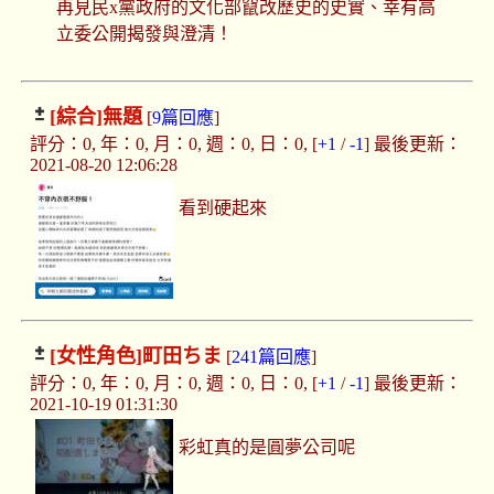
再見民x黨政府的文化部竄改歷史的史實、幸有高
立委公開揭發與澄清！
[綜合]
無題
[
9篇回應
]
評分：0, 年：0, 月：0, 週：0, 日：0, [
+1
/
-1
] 最後更新：
2021-08-20 12:06:28
看到硬起來
[女性角色]
町田ちま
[
241篇回應
]
評分：0, 年：0, 月：0, 週：0, 日：0, [
+1
/
-1
] 最後更新：
2021-10-19 01:31:30
彩虹真的是圓夢公司呢