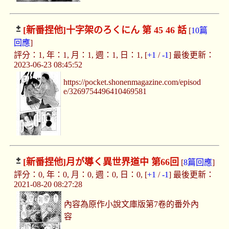
[新番捏他]
十字架のろくにん 第 45 46 話
[
10篇
回應
]
評分：1, 年：1, 月：1, 週：1, 日：1, [
+1
/
-1
] 最後更新：
2023-06-23 08:45:52
https://pocket.shonenmagazine.com/episod
e/3269754496410469581
[新番捏他]
月が導く異世界道中 第66回
[
8篇回應
]
評分：0, 年：0, 月：0, 週：0, 日：0, [
+1
/
-1
] 最後更新：
2021-08-20 08:27:28
內容為原作小說文庫版第7卷的番外內
容