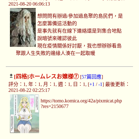
2021-08-20 06:06:13
想問問有辦過/參加過島聚的島民們，是
怎麼籌備這活動的
是事先就有在線下連絡還是到集合地點
說暗號來確認彼此
現在疫情關係好討厭，我也想辦辦看島
聚跟人生失敗的邊緣人湊在一起取暖
[四格]
ホームレスお嬢様⑦
[
57篇回應
]
評分：1, 年：1, 月：1, 週：1, 日：1, [
+1
/
-1
] 最後更新：
2021-08-22 02:25:17
https://tomo.komica.org/42a/pixmicat.php
?res=2150677