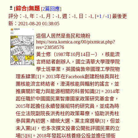
[綜合]
無題
[
2篇回應
]
評分：-1, 年：-1, 月：-1, 週：-1, 日：-1, [
+1
/
-1
] 最後更
新：2021-08-20 01:38:05
這個人居然是島民和燒粉
https://sora.komica.org/00/pixmicat.php?
res=23858576
黃士修（1987年10月14日－），核能流
言終結者創辦人，國立清華大學理學院
學士班畢業，英國倫敦帝國理工學院物
理系肄業[1]。2013年在Facebook創建粉絲頁與社
團核能流言終結者，澄清核能與輻射的謠言，並
推廣關於電力與能源相關的科普知識[2]。2014年
起任職於中國國民黨智庫國家政策研究基金會，
2015年起擔任永續發展組特約研究員，並成為時
任立法院副院長洪秀柱的政策幕僚，協助洪秀柱
參與黨內初選、總統大選、黨主席選舉[3]，但並
未入黨[4]，也多次撰文投書公開批評國民黨的立
場[5][6]。2018年發起以核養綠公投並擔任領銜