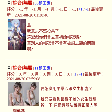
[綜合]
無題
[
36篇回應
]
評分：-1, 年：-1, 月：-1, 週：-1, 日：-1, [
+1
/
-1
] 最後更
新：2021-08-20 01:38:46
島
我意志不堅投共了
這遊戲你們會去買初始帳號嗎?
買別人的帳號會不會有被鎖之類的問題
啊?
[綜合]
無題
[
11篇回應
]
評分：0, 年：0, 月：0, 週：0, 日：0, [
+1
/
-1
] 最後更新：
2021-08-20 02:59:08
要怎麼用平常心跟女生相處？
我只要看到長得不差的女生就想
幹一下 這樣有辦法維持正常人際
關係嗎