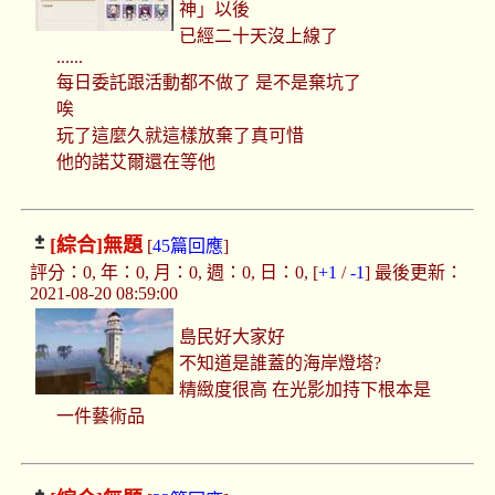
神」以後
已經二十天沒上線了
......
每日委託跟活動都不做了 是不是棄坑了
唉
玩了這麼久就這樣放棄了真可惜
他的諾艾爾還在等他
[綜合]
無題
[
45篇回應
]
評分：0, 年：0, 月：0, 週：0, 日：0, [
+1
/
-1
] 最後更新：
2021-08-20 08:59:00
島民好大家好
不知道是誰蓋的海岸燈塔?
精緻度很高 在光影加持下根本是
一件藝術品