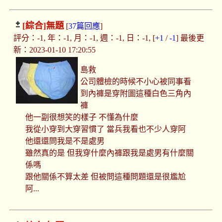
[綜合]
無題
[
37篇回應
]
評分：-1, 年：-1, 月：-1, 週：-1, 日：-1, [
+1
/
-1
] 最後更
新：2023-01-10 17:20:55
島救
公司體檢的時候不小心被同事看
到內褲是穿附圖這種白色三角內
褲
他一副很想笑的樣子 不懂為什麼
我從小穿到大穿習慣了 當兵我看也不少人穿阿
他還還問我是不是處男
雖然真的是 但我穿什麼內褲跟我是處男有什麼關
係嗎
跟他關係不算太差 但被問這種問題還是很尷尬
阿...