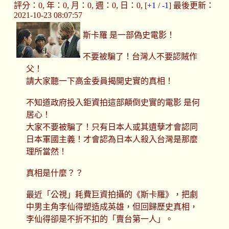
評分：0, 年：0, 月：0, 週：0, 日：0, [
+1
/
-1
] 最後更新：
2021-10-23 08:07:57
斯卡羅 是一部偽史電影！
不要被騙了！台灣人不要認賊作
父！
請大家聽一下高金委員揭開史實的真相！
不知道政府投入鉅資拍這部顛倒史實的電影 是何
居心！
大家不要被騙了！只有日本人或其遺孽才會認同
日本軍國主義！才會認為日本人殺入台灣是那麼
理所當然！
真相是什麼？？
最近「公視」耗費巨資拍攝的《斯卡羅》，把劇
中男主角李仙得塑造成英雄，但回歸歷史真相，
李仙得卻是不折不扣的「賣台第一人」。