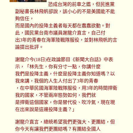
恐成台灣的前車之鑑，但民進黨
副秘書長林飛帆卻說，該小心的不是美國能不能
夠信任，
而是國內的投降主義者每天都在蠢蠢欲動。對
此，國民黨台南市議員謝龍介直言，自己付
出3年的青春在海軍陸戰隊服役，並對林飛帆的言
論提出批評。
謝龍介今(18日)在政論節目《新聞大白話》中表
示，「林先生，你有分寸一點，你講什麼
我們是投降主義，什麼是投降主義你知道嗎？以
我來講，我個的人生人付出了3年的青春
，在中華民國海軍陸戰隊服役，用3年的時間捍衛
我的國家，不管兩岸態勢如何，我們就
是捍衛這個國家，你是替代役、吹冷氣，現在現
在出來說是這邊投降主義？」
謝龍介直言，總統希望我們更強大、更團結，但
你今天有讓我們更團結嗎？有團結全國人