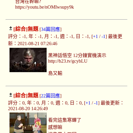
台灣在幹嘛?
https://youtu.be/nOMIwsupy9k
[綜合]
無題
[
34篇回應
]
評分：-1, 年：-1, 月：-1, 週：-1, 日：-1, [
+1
/
-1
] 最後更
新：2021-08-21 07:26:46
黑神話悟空 12分鐘實機演示
http://b23.tv/gcybLU
島又輸
[綜合]
無題
[
22篇回應
]
評分：0, 年：0, 月：0, 週：0, 日：0, [
+1
/
-1
] 最後更新：
2021-08-20 14:26:49
看完這集寒蟬了
感想嘛