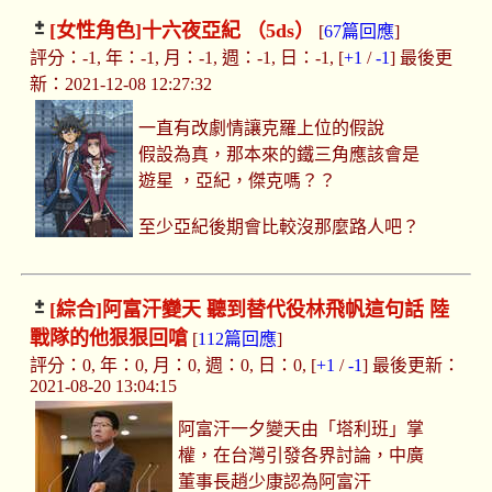
[女性角色]
十六夜亞紀 （5ds）
[
67篇回應
]
評分：-1, 年：-1, 月：-1, 週：-1, 日：-1, [
+1
/
-1
] 最後更
新：2021-12-08 12:27:32
一直有改劇情讓克羅上位的假說
假設為真，那本來的鐵三角應該會是
遊星 ，亞紀，傑克嗎？？
至少亞紀後期會比較沒那麼路人吧？
[綜合]
阿富汗變天 聽到替代役林飛帆這句話 陸
戰隊的他狠狠回嗆
[
112篇回應
]
評分：0, 年：0, 月：0, 週：0, 日：0, [
+1
/
-1
] 最後更新：
2021-08-20 13:04:15
阿富汗一夕變天由「塔利班」掌
權，在台灣引發各界討論，中廣
董事長趙少康認為阿富汗