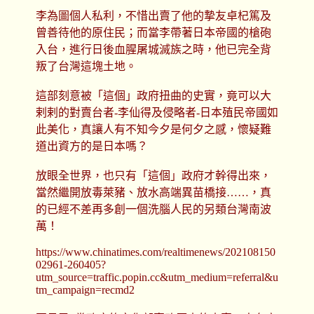
李為圖個人私利，不惜出賣了他的摯友卓杞篤及
曾善待他的原住民；而當李帶著日本帝國的槍砲
入台，進行日後血腥屠城滅族之時，他已完全背
叛了台灣這塊土地。
這部刻意被「這個」政府扭曲的史實，竟可以大
剌剌的對賣台者-李仙得及侵略者-日本殖民帝國如
此美化，真讓人有不知今夕是何夕之感，懷疑難
道出資方的是日本嗎？
放眼全世界，也只有「這個」政府才幹得出來，
當然繼開放毒萊豬、放水高端異苗橋接……，真
的已經不差再多創一個洗腦人民的另類台灣南波
萬！
https://www.chinatimes.com/realtimenews/202108150
02961-260405?
utm_source=traffic.popin.cc&utm_medium=referral&u
tm_campaign=recmd2