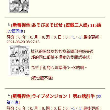
[新番捏他]
あそびあそばせ (遊戲三人娘) 115話
[
77篇回應
]
評分：0, 年：0, 月：0, 週：0, 日：0, [
+1
/
-1
] 最後更新：
2021-08-20 08:27:18
這話的開頭以妙妙找新聞部抱怨美術
部的同仁都聽不懂她的雙關語笑話：
包莖手術的心理準備O～K的啊。
(我也聽不懂)
[新番捏他]
ライブダンジョン！ 第42話前半
[
22
篇回應
]
評分：0, 年：0, 月：0, 週：0, 日：0, [
+1
/
-1
] 最後更新：