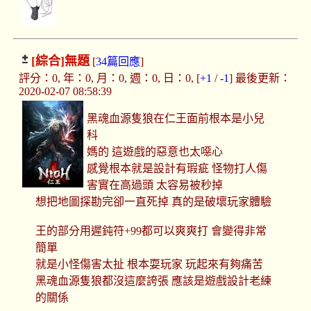
[綜合]
無題
[
34篇回應
]
評分：0, 年：0, 月：0, 週：0, 日：0, [
+1
/
-1
] 最後更新：
2020-02-07 08:58:39
黑魂血源隻狼在仁王面前根本是小兒
科
媽的 這遊戲的惡意也太噁心
感覺根本就是設計有瑕疵 怪物打人傷
害實在高過頭 太容易被秒掉
想把地圖探勘完卻一直死掉 真的是破壞玩家體驗
王的部分用遲鈍符+99都可以爽爽打 會變得非常
簡單
就是小怪傷害太扯 根本耍玩家 玩起來有夠痛苦
黑魂血源隻狼都沒這麼誇張 應該是遊戲設計老練
的關係