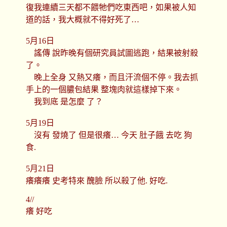
復我連續三天都不餵牠們吃東西吧，如果被人知
道的話，我大概就不得好死了…
5月16日
謠傳 說昨晚有個研究員試圖逃跑，結果被射殺
了。
晚上全身 又熱又癢，而且汗流個不停。我去抓
手上的一個膿包結果 整塊肉就這樣掉下來。
我到底 是怎麼 了？
5月19日
沒有 發燒了 但是很癢… 今天 肚子餓 去吃 狗
食.
5月21日
癢癢癢 史考特來 醜臉 所以殺了他. 好吃.
4//
癢 好吃