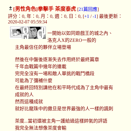
[男性角色]
拳擊手 茶度泰虎
[
21篇回應
]
評分：0, 年：0, 月：0, 週：0, 日：0, [
+1
/
-1
] 最後更新：
2020-02-07 05:59:34
一開始以如同遊戲王的城之內、
洛克人X的ZERO一般的
主角最信任的夥伴立場登場
然後在中盤後逐漸失去作用終於最終篇章
千年血戰篇中幾年的連載
完完全沒有一場和敵人單挑的戰鬥橋段
可能為了彌補什麼
在最終回特別講他在和平時代成為了主角中最有
成就的人
然而這種成就
就好比龍珠中的撒旦是世界最強的人一樣的諷刺
茶度...當初還被主角一護給過這樣帥氣的評語
我完全無法想像茶度會輸