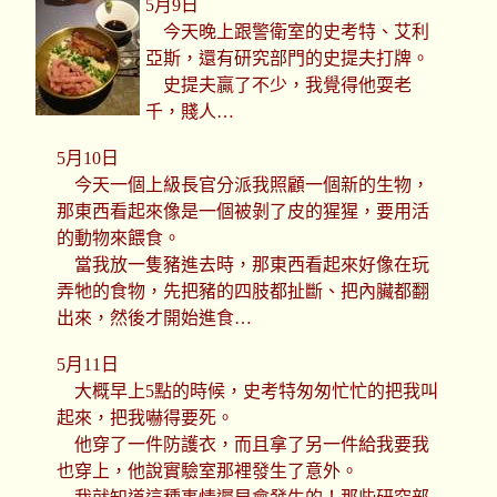
5月9日
今天晚上跟警衛室的史考特、艾利
亞斯，還有研究部門的史提夫打牌。
史提夫贏了不少，我覺得他耍老
千，賤人…
5月10日
今天一個上級長官分派我照顧一個新的生物，
那東西看起來像是一個被剝了皮的猩猩，要用活
的動物來餵食。
當我放一隻豬進去時，那東西看起來好像在玩
弄牠的食物，先把豬的四肢都扯斷、把內臟都翻
出來，然後才開始進食…
5月11日
大概早上5點的時候，史考特匆匆忙忙的把我叫
起來，把我嚇得要死。
他穿了一件防護衣，而且拿了另一件給我要我
也穿上，他說實驗室那裡發生了意外。