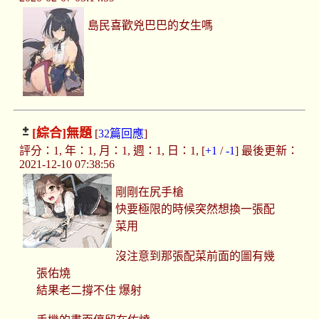
島民喜歡兇巴巴的女生嗎
[綜合]
無題
[
32篇回應
]
評分：1, 年：1, 月：1, 週：1, 日：1, [
+1
/
-1
] 最後更新：
2021-12-10 07:38:56
剛剛在尻手槍
快要極限的時候突然想換一張配
菜用
沒注意到那張配菜前面的圖有幾
張佑燒
結果老二撐不住 爆射