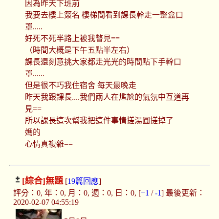
因為昨天下班前
我要去樓上簽名 樓梯間看到課長幹走一整盒口
罩.....
好死不死半路上被我瞥見==
（時間大概是下午五點半左右）
課長還刻意挑大家都走光光的時間點下手幹口
罩......
但是很不巧我住宿舍 每天最晚走
昨天我跟課長....我們兩人在尷尬的氣氛中互道再
見==
所以課長這次幫我把這件事情搓湯圓搓掉了
媽的
心情真複雜==
[綜合]
無題
[
19篇回應
]
評分：0, 年：0, 月：0, 週：0, 日：0, [
+1
/
-1
] 最後更新：
2020-02-07 04:55:19