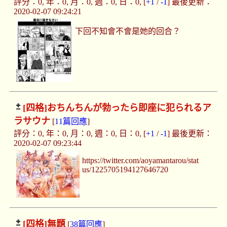
評分：0, 年：0, 月：0, 週：0, 日：0, [
+1
/
-1
] 最後更新：
2020-02-07 09:24:21
下回不知會不會是她的回合？
[四格]
おちんちんが勃ったら即座に犯られるア
ラサウナ
[
11篇回應
]
評分：0, 年：0, 月：0, 週：0, 日：0, [
+1
/
-1
] 最後更新：
2020-02-07 09:23:44
https://twitter.com/aoyamantarou/stat
us/1225705194127646720
[四格]
無題
[
38篇回應
]