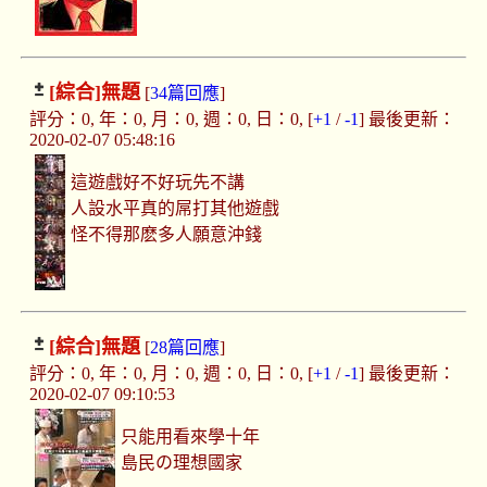
[綜合]
無題
[
34篇回應
]
評分：0, 年：0, 月：0, 週：0, 日：0, [
+1
/
-1
] 最後更新：
2020-02-07 05:48:16
這遊戲好不好玩先不講
人設水平真的屌打其他遊戲
怪不得那麽多人願意沖錢
[綜合]
無題
[
28篇回應
]
評分：0, 年：0, 月：0, 週：0, 日：0, [
+1
/
-1
] 最後更新：
2020-02-07 09:10:53
只能用看來學十年
島民の理想國家