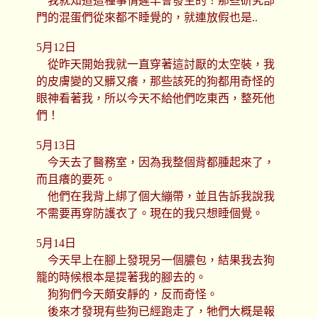
我就知道這種事情遲早會發生的！那些研究部
門的混蛋們從來都不睡覺的，就連放假也是..
5月12日
從昨天開始我就一直穿著這討厭的太空裝，我
的皮膚變的又髒又癢，那些該死的狗都用奇怪的
眼神看著我，所以今天不給他們吃東西，整死他
們！
5月13日
今天去了醫務室，因為我整個背都腫起來了，
而且癢的要死。
他們在我背上綁了個大繃帶，並且告訴我說我
不需要再穿防護衣了。現在的我只想睡個覺。
5月14日
今天早上在腳上發現另一個膿包，結果我去狗
籠的時候根本是提著我的腳去的。
狗狗們今天頗安靜的，反而奇怪。
後來才發現有些狗已經跑走了，牠們大概是報