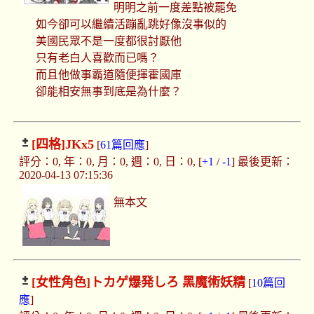
明明之前一度差點被罷免
如今卻可以繼續活蹦亂跳好像沒事似的
美國民眾不是一度都很討厭他
只有老白人喜歡而已嗎？
而且他做事霸道隨便揮霍國庫
卻能相安無事到底是為什麼？
[四格]
JKx5
[
61篇回應
]
評分：0, 年：0, 月：0, 週：0, 日：0, [
+1
/
-1
] 最後更新：
2020-04-13 07:15:36
無本文
[女性角色]
トカゲ爆発しろ 黑魔術妖精
[
10篇回
應
]