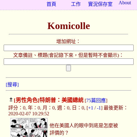
About
首頁
工作
實況保存室
Komicolle
增加網址：
文章備註、標題(會記錄下來，但是暫時不會顯示)：
[搜尋]
[男性角色]
特朗普：美國總統
[
75篇回應
]
評分：0, 年：0, 月：0, 週：0, 日：0, [
+1
/
-1
] 最後更新：
2020-02-07 10:29:52
他在美國人的眼中到底是怎麼被
評價的？