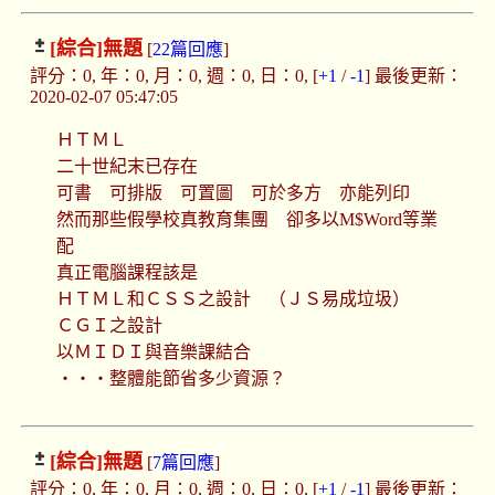
[綜合]
無題
[
22篇回應
]
評分：0, 年：0, 月：0, 週：0, 日：0, [
+1
/
-1
] 最後更新：
2020-02-07 05:47:05
ＨＴＭＬ
二十世紀末已存在
可書 可排版 可置圖 可於多方 亦能列印
然而那些假學校真教育集團 卻多以M$Word等業
配
真正電腦課程該是
ＨＴＭＬ和ＣＳＳ之設計 （ＪＳ易成垃圾）
ＣＧＩ之設計
以ＭＩＤＩ與音樂課結合
・・・整體能節省多少資源？
[綜合]
無題
[
7篇回應
]
評分：0, 年：0, 月：0, 週：0, 日：0, [
+1
/
-1
] 最後更新：