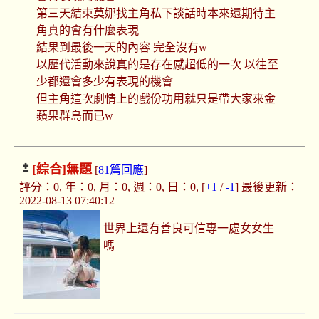
第三天結束莫娜找主角私下談話時本來還期待主
角真的會有什麼表現
結果到最後一天的內容 完全沒有w
以歷代活動來說真的是存在感超低的一次 以往至
少都還會多少有表現的機會
但主角這次劇情上的戲份功用就只是帶大家來金
蘋果群島而已w
[綜合]
無題
[
81篇回應
]
評分：0, 年：0, 月：0, 週：0, 日：0, [
+1
/
-1
] 最後更新：
2022-08-13 07:40:12
世界上還有善良可信專一處女女生
嗎