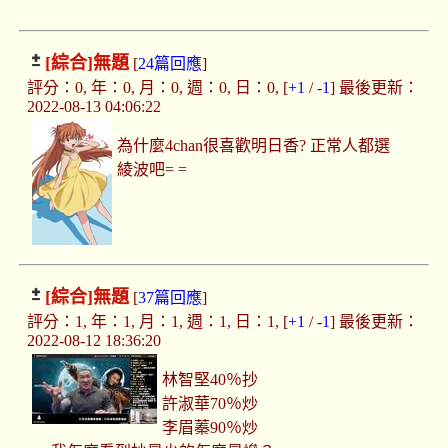
[綜合]
無題
[
24篇回應
]
評分：0, 年：0, 月：0, 週：0, 日：0, [
+1
/
-1
] 最後更新：
2022-08-13 04:06:22
為什麼4chan很喜歡明日香? 正常人都選
綾波吧= =
[綜合]
無題
[
37篇回應
]
評分：1, 年：1, 月：1, 週：1, 日：1, [
+1
/
-1
] 最後更新：
2022-08-12 18:36:20
林智堅40％抄
許淑華70％炒
李眉蓁90％炒