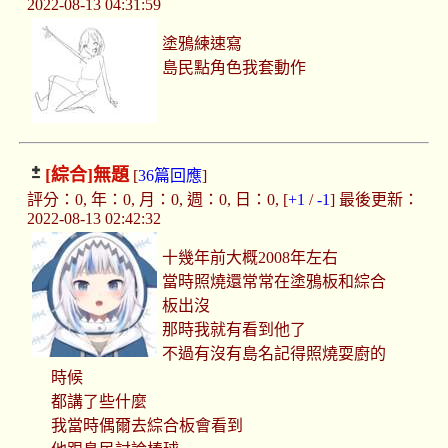
2022-08-13 04:31:59
塗鴉練速寫
島民點角色我套動作
[綜合]
無題
[
36篇回應
]
評分：0, 年：0, 月：0, 週：0, 日：0, [
+1
/
-1
] 最後更新：
2022-08-13 02:42:32
十幾年前大概2008年左右
當時照燒還常常在塗鴉板和綜合
板出沒
那時我就有看到他了
不過有沒有島名記得照燒耍廚的
時候
都講了些什麼
我當時偶爾去綜合板會看到