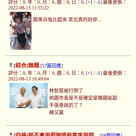
評分：0, 年：0, 月：0, 週：0, 日：0, [
+1
/
-1
] 最後更新：
2022-08-13 11:55:22
跟黑白兔比起來 某位真的好慘...
[綜合]
無題
[
57篇回應
]
評分：0, 年：0, 月：0, 週：0, 日：0, [
+1
/
-1
] 最後更新：
2022-08-13 16:49:04
林智堅被打倒了
桃園市長是不是確定是韓國瑜副
手張善政的了？
韓又贏
[四格]
該不會用把咖啡杯拿來用吧...
[
58篇回應
]