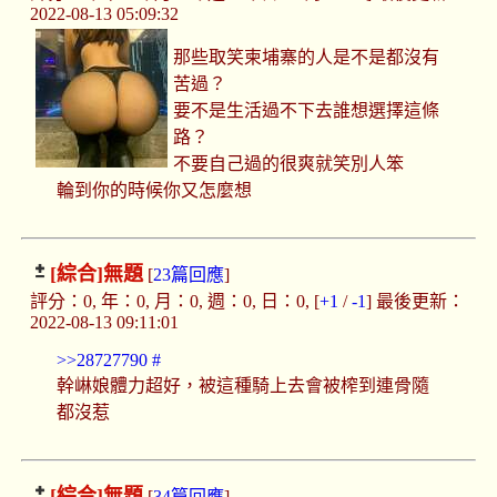
2022-08-13 05:09:32
那些取笑柬埔寨的人是不是都沒有
苦過？
要不是生活過不下去誰想選擇這條
路？
不要自己過的很爽就笑別人笨
輪到你的時候你又怎麼想
[綜合]
無題
[
23篇回應
]
評分：0, 年：0, 月：0, 週：0, 日：0, [
+1
/
-1
] 最後更新：
2022-08-13 09:11:01
>>28727790
#
幹崊娘體力超好，被這種騎上去會被榨到連骨隨
都沒惹
[綜合]
無題
[
34篇回應
]