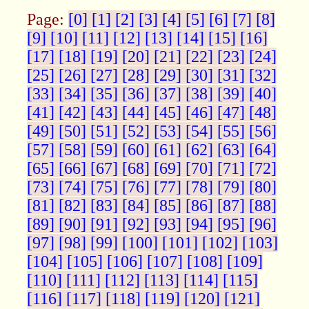
Page:
[0]
[1]
[2]
[3]
[4]
[5]
[6]
[7]
[8]
[9]
[10]
[11]
[12]
[13]
[14]
[15]
[16]
[17]
[18]
[19]
[20]
[21]
[22]
[23]
[24]
[25]
[26]
[27]
[28]
[29]
[30]
[31]
[32]
[33]
[34]
[35]
[36]
[37]
[38]
[39]
[40]
[41]
[42]
[43]
[44]
[45]
[46]
[47]
[48]
[49]
[50]
[51]
[52]
[53]
[54]
[55]
[56]
[57]
[58]
[59]
[60]
[61]
[62]
[63]
[64]
[65]
[66]
[67]
[68]
[69]
[70]
[71]
[72]
[73]
[74]
[75]
[76]
[77]
[78]
[79]
[80]
[81]
[82]
[83]
[84]
[85]
[86]
[87]
[88]
[89]
[90]
[91]
[92]
[93]
[94]
[95]
[96]
[97]
[98]
[99]
[100]
[101]
[102]
[103]
[104]
[105]
[106]
[107]
[108]
[109]
[110]
[111]
[112]
[113]
[114]
[115]
[116]
[117]
[118]
[119]
[120]
[121]