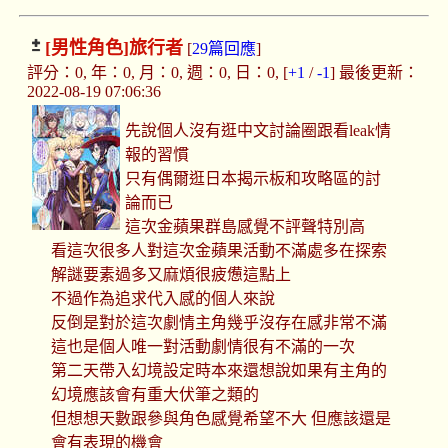
[男性角色]
旅行者
[
29篇回應
]
評分：0, 年：0, 月：0, 週：0, 日：0, [
+1
/
-1
] 最後更新：
2022-08-19 07:06:36
先說個人沒有逛中文討論圈跟看leak情
報的習慣
只有偶爾逛日本揭示板和攻略區的討
論而已
這次金蘋果群島感覺不評聲特別高
看這次很多人對這次金蘋果活動不滿處多在探索
解謎要素過多又麻煩很疲憊這點上
不過作為追求代入感的個人來說
反倒是對於這次劇情主角幾乎沒存在感非常不滿
這也是個人唯一對活動劇情很有不滿的一次
第二天帶入幻境設定時本來還想說如果有主角的
幻境應該會有重大伏筆之類的
但想想天數跟參與角色感覺希望不大 但應該還是
會有表現的機會