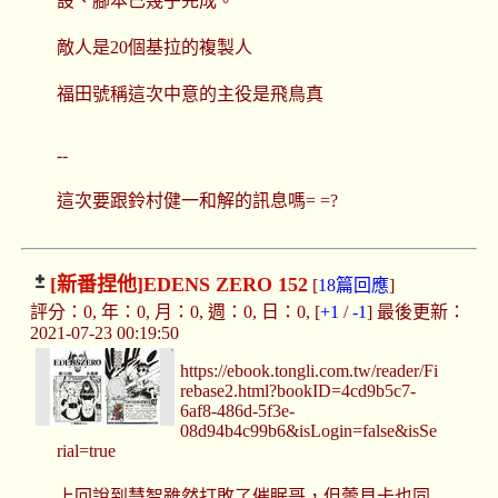
設、腳本已幾乎完成。
敵人是20個基拉的複製人
福田號稱這次中意的主役是飛鳥真
--
這次要跟鈴村健一和解的訊息嗎= =?
[新番捏他]
EDENS ZERO 152
[
18篇回應
]
評分：0, 年：0, 月：0, 週：0, 日：0, [
+1
/
-1
] 最後更新：
2021-07-23 00:19:50
https://ebook.tongli.com.tw/reader/Fi
rebase2.html?bookID=4cd9b5c7-
6af8-486d-5f3e-
08d94b4c99b6&isLogin=false&isSe
rial=true
上回說到慧智雖然打敗了催眠哥，但蕾貝卡也同