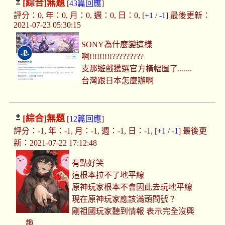
[綜合]
無題
[
43篇回應
]
評分：0, 年：0, 月：0, 週：0, 日：0, [
+1
/
-1
] 最後更新：
2021-07-23 05:30:15
SONY為什麼變這樣
啊!!!!!!!!!?????????
支那遊戲獲選官方橫幅圖了.......
台灣跟日本怎麼辦啊
[綜合]
無題
[
12篇回應
]
評分：-1, 年：-1, 月：-1, 週：-1, 日：-1, [
+1
/
-1
] 最後更
新：2021-07-22 17:12:48
有點好笑
這根本拉不了地平線
原神玩家根本不會因此去玩地平線
現在原神玩家應該滿頭問號？
剛祖國玩家聽到情報 表示完全沒興
趣...