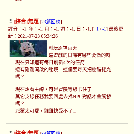
[綜合]
無題
[
23篇回應
]
評分：-1, 年：-1, 月：-1, 週：-1, 日：-1, [
+1
/
-1
] 最後更
新：2021-07-23 05:34:26
剛玩原神兩天
這遊戲的日課有哪些要做的呀
現在只知道有每日刷新4次的任務
還有剛剛開啟的秘境，這個要每天把樹脂耗光
嗎？
現在想看主線，可是冒險等級卡住了
其它支線任務我要四處去找NPC對話才會觸發
嗎？
派蒙太可愛，雞雞快受不了...
[綜合]
無題
[
34篇回應
]