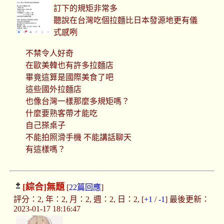
訂下的規矩非常多
聽說在台灣吃個拉麵比日本發源地更有儀
式感咧
不禁令人好奇
在歐美韓也有許多拉麵店
畢竟這算是國際美食了吧
這些國外拉麵店
也像台灣一樣那麼多規矩嗎？
什麼要熟客帶才能吃
自己搽桌子
不能拍照滑手機 不能講話聊天
有這樣嗎？
[綜合]
無題
[
22篇回應
]
評分：2, 年：2, 月：2, 週：2, 日：2, [
+1
/
-1
] 最後更新：
2023-01-17 18:16:47