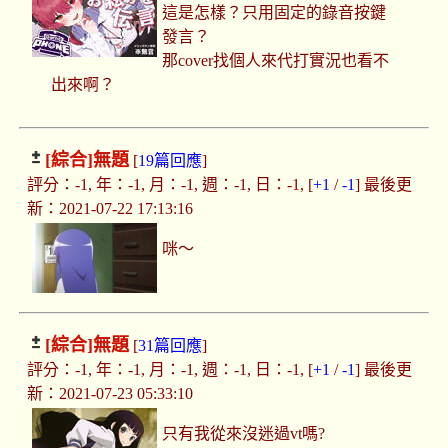
這是怎樣？只用固定的錄音按鍵
發言？
那cover找個人來代打實況也看不
出來啊？
[綜合]
無題
[
19篇回應
]
評分：-1, 年：-1, 月：-1, 週：-1, 日：-1, [
+1
/
-1
] 最後更
新：2021-07-22 17:13:16
咪～
[綜合]
無題
[
31篇回應
]
評分：-1, 年：-1, 月：-1, 週：-1, 日：-1, [
+1
/
-1
] 最後更
新：2021-07-23 05:33:10
只有我從來沒迷過vt嗎?