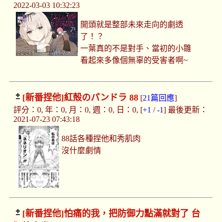
2022-03-03 10:32:23
開頭就是整部未來走向的劇透
了！？
一葉真的不是對手、當初的小雛
看起來多像個無辜的受害者啊~
[新番捏他]
紅殻のパンドラ 88
[
21篇回應
]
評分：0, 年：0, 月：0, 週：0, 日：0, [
+1
/
-1
] 最後更新：
2021-07-23 07:43:18
88話各種捏他和秀肌肉
沒什麼劇情
[新番捏他]
怕痛的我，把防御力點滿就對了 台