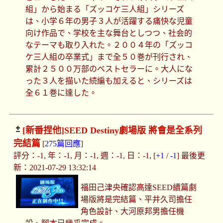
組」から始まる「ズッコケ三人組」シリーズ
は、小学６年の男子３人が活躍する痛快な児童
向け作品で、学校を主な舞台としつつ、社会的
なテーマも取り入れた。２００４年の「ズッコ
ケ三人組の卒業式」まで全５０巻が刊行され、
累計２５００万部のベストセラーに。大人にな
った３人を描いた続編も加えると、シリーズは
全６１巻に達した。
[新番捏他]
SEED Destiny劇場版 將會是全系列
完結篇
[
275篇回應
]
評分：-1, 年：-1, 月：-1, 週：-1, 日：-1, [
+1
/
-1
] 最後更
新：2021-07-29 13:32:14
福田己津央確認高達SEED續篇劇
場版將是完結篇、平井久司擔任
角色設計、大河原邦男擔任機