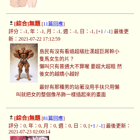
[綜合]
無題
[
11篇回應
]
評分：-1, 年：-1, 月：-1, 週：-1, 日：-1, [
+1
/
-1
] 最後更
新：2021-07-22 17:12:59
島民有沒有看過超級壯漢超巨屌幹小
隻馬女生的片？
懶叫只有普通大不算喔 要超大超粗 然
後女的越嬌小越好
最好有那種男的站著沒用手扶只用懶
叫就把女的整個像吊飾一樣插起來的畫面
[綜合]
無題
[
81篇回應
]
評分：0, 年：0, 月：0, 週：0, 日：0, [
+1
/
-1
] 最後更新：
2021-07-23 02:00:14