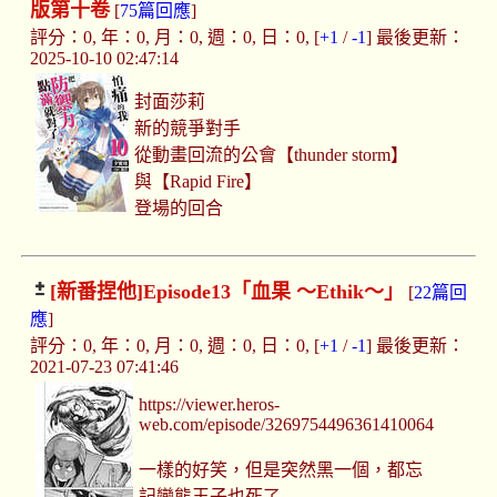
版第十卷
[
75篇回應
]
評分：0, 年：0, 月：0, 週：0, 日：0, [
+1
/
-1
] 最後更新：
2025-10-10 02:47:14
封面莎莉
新的競爭對手
從動畫回流的公會【thunder storm】
與【Rapid Fire】
登場的回合
[新番捏他]
Episode13「血果 ～Ethik～」
[
22篇回
應
]
評分：0, 年：0, 月：0, 週：0, 日：0, [
+1
/
-1
] 最後更新：
2021-07-23 07:41:46
https://viewer.heros-
web.com/episode/3269754496361410064
一樣的好笑，但是突然黑一個，都忘
記變態王子也死了……