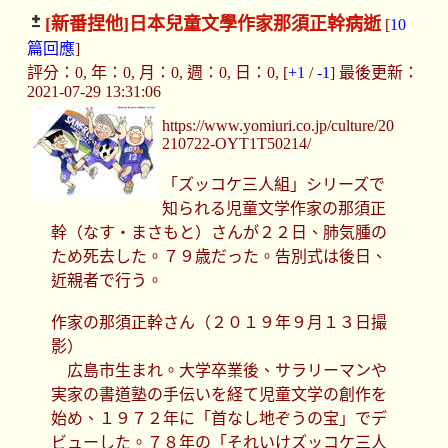
[新番捏他]
日本兒童文學作家那須正幹病逝
[
10
篇回應
]
評分：0, 年：0, 月：0, 週：0, 日：0, [
+1
/
-1
] 最後更新：
2021-07-29 13:31:06
https://www.yomiuri.co.jp/culture/20
210722-OYT1T50214/
「ズッコケ三人組」シリーズで
知られる児童文学作家の那須正
幹（なす・まさもと）さんが２２日、肺気腫の
ため死去した。７９歳だった。告別式は後日、
近親者で行う。
作家の那須正幹さん（２０１９年９月１３日撮
影）
広島市生まれ。大学卒業後、サラリーマンや
実家の書道塾の手伝いを経て児童文学の創作を
始め、１９７２年に「首なし地ぞうの宝」でデ
ビューした。７８年の「それいけズッコケ三人