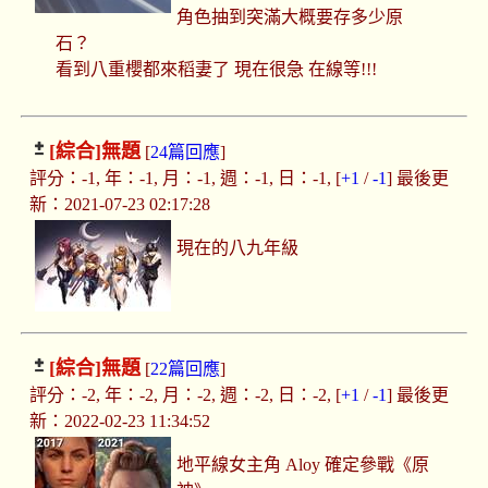
角色抽到突滿大概要存多少原
石？
看到八重櫻都來稻妻了 現在很急 在線等!!!
[綜合]
無題
[
24篇回應
]
評分：-1, 年：-1, 月：-1, 週：-1, 日：-1, [
+1
/
-1
] 最後更
新：2021-07-23 02:17:28
現在的八九年級
[綜合]
無題
[
22篇回應
]
評分：-2, 年：-2, 月：-2, 週：-2, 日：-2, [
+1
/
-1
] 最後更
新：2022-02-23 11:34:52
地平線女主角 Aloy 確定參戰《原