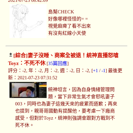
2021-07-23 08:42:09
島幫CHECK
好像哪裡怪怪的= =
視覺麻痺了看不出來
有沒有紅線小天使
[綜合]
妻子沒睡、商案全被退！統神直播怒嗆
Toyz：不死不休
[
35篇回應
]
評分：-2, 年：-2, 月：-2, 週：-2, 日：-2, [
+1
/
-1
] 最後更
新：2021-07-23 07:31:52
統神坦言，因為自身情緒管理問
題，當下非常生氣才會怒吼妻子
003，同時也為妻子這幾天來的疲累而道歉；再來
也提到，親哥哥國動有提醒他，要考慮一下廠商
感受，但對於Toyz，統神則強調會跟對方戰到不
死不休。