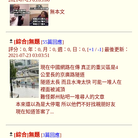
無本文
[綜合]
無題
[
55篇回應
]
評分：0, 年：0, 月：0, 週：0, 日：0, [
+1
/
-1
] 最後更新：
2021-07-23 03:03:51
現在中國網路在傳 真正的重災區是4
公里長的京廣路隧道
隧道太長 而且水淹太快 可能一堆人在
裡面被滅頂
難怪鄭州貼吧一堆尋人的文章
本來還以為是大停電 所以他們不好找親朋好友
現在知道答案了...
[綜合]
無題
[
3篇回應
]