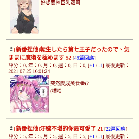
好想要幹巨乳蘿莉
[新番捏他]
転生したら第七王子だったので、気
ままに魔術を極めます 52
[
48篇回應
]
評分：0, 年：0, 月：0, 週：0, 日：0, [
+1
/
-1
] 最後更新：
2021-07-25 16:01:24
突然變成美食番(?
(噗哈
[新番捏他]
汙穢不堪的你最可愛了 21
[
22篇回應
]
評分：5, 年：5, 月：5, 週：5, 日：5, [
+1
/
-1
] 最後更新：