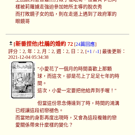
樣被莉羅擄走強迫參加她所主導的脫衣秀
而打敗鏡子女的焰，則在走道上遇到了政府軍的
眼鏡哥
[新番捏他]
杜鵑的婚約 72
[
24篇回應
]
評分：2, 年：2, 月：2, 週：2, 日：2, [
+1
/
-1
] 最後更新：
2021-12-04 05:34:38
"小愛花了一個月的時間喜歡上那顆
球，而這次，卻是花上了足足七年的時
間。
這次，小愛一定要把他給弄到手喔！"
但當這份思念傳達到了時，時間的鴻溝
已經讓這段初戀褪色。
而當她的身影再度出現時，又會為這段複雜的戀
愛關係帶來什麼樣的變化？