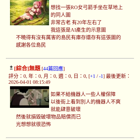
想找一張RO女弓箭手坐在草地上
的同人圖
非常古老 有20年左右了
我這張是AI產生的示意圖
不曉得有沒有厲害的島民有庫存還存有這張圖的
感謝各位島民
[綜合]
無題
[
44篇回應
]
評分：0, 年：0, 月：0, 週：0, 日：0, [
+1
/
-1
] 最後更新：
2026-04-01 08:15:49
如果不給機器人一些人權保障
以後街上看到別人的機器人不爽
就能肆意破壞
然後就損毀破壞物品賠償而已
光想想就很恐怖