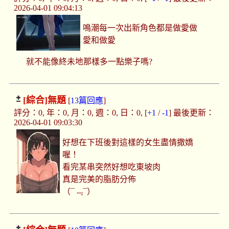
2026-04-01 09:04:13
鳴潮每一次出新角色都是做愛做
愛和做愛
就不能像終未地那樣多一點樂子嗎?
[綜合]
無題
[
13篇回應
]
評分：0, 年：0, 月：0, 週：0, 日：0, [
+1
/
-1
] 最後更新：
2026-04-01 09:03:30
好想在下班後對這樣的女生盡情撒嬌
喔！
看完某串突然好想吃東坡肉
真是完美的脂肪分佈
（¯﹃¯）