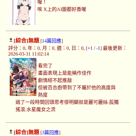
喔！
唉 X上的AI圖都好香喔
[綜合]
無題
[
14篇回應
]
評分：0, 年：0, 月：0, 週：0, 日：0, [
+1
/
-1
] 最後更新：
2026-03-31 11:02:14
看完了
畫面表現上是能稱作佳作
劇情經不起推敲
但被百合廚帶到了不屬於他的高度與
熱度
過了一段時間回頭思考很明顯就是麗可麗絲.孤獨
搖滾.水星魔女之流
[綜合]
無題
[
3篇回應
]