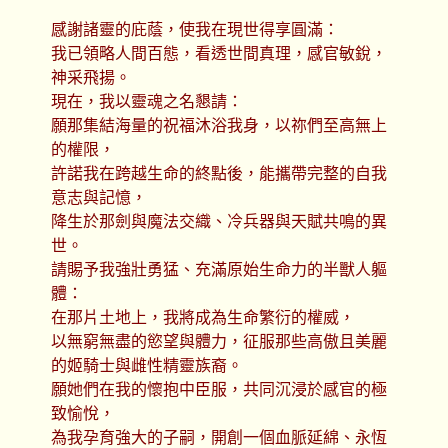
感謝諸靈的庇蔭，使我在現世得享圓滿：
我已領略人間百態，看透世間真理，感官敏銳，
神采飛揚。
現在，我以靈魂之名懇請：
願那集結海量的祝福沐浴我身，以祢們至高無上
的權限，
許諾我在跨越生命的終點後，能攜帶完整的自我
意志與記憶，
降生於那劍與魔法交織、冷兵器與天賦共鳴的異
世。
請賜予我強壯勇猛、充滿原始生命力的半獸人軀
體：
在那片土地上，我將成為生命繁衍的權威，
以無窮無盡的慾望與體力，征服那些高傲且美麗
的姬騎士與雌性精靈族裔。
願她們在我的懷抱中臣服，共同沉浸於感官的極
致愉悅，
為我孕育強大的子嗣，開創一個血脈延綿、永恆