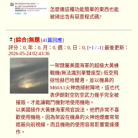
怎麼連這種功能簡單的東西也能
被掃出含有惡意程式碼?
[綜合]
無題
[
41篇回應
]
評分：0, 年：0, 月：0, 週：0, 日：0, [
+1
/
-1
] 最後更新：
2026-05-24 02:43:36
一架隸屬美國海軍的超級大黃蜂
戰機(無法識別單雙座型) 低空飛
掠恰赫巴哈爾港，並以機鼻的
M60A1火神炮掃射陣地，這也代
表伊朗對空防空武力幾乎完全被
摧毀，才能讓戰鬥機對地使用機砲。
以美國操作大黃蜂海軍飛官說法，他們非常不喜
歡使用機砲，因為架設在機鼻的火神炮煙塵常常
遮蔽向前視線，而且機砲的使用容易影響雷達運
作。