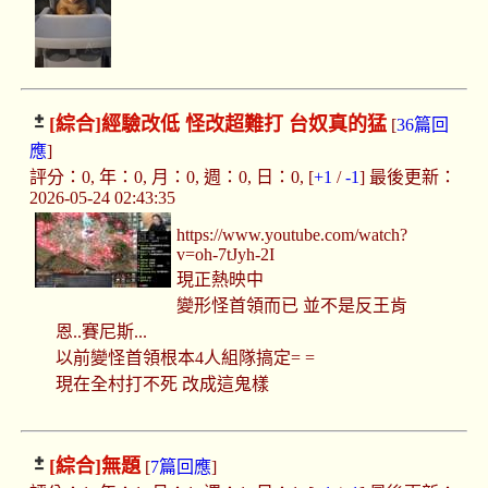
[綜合]
經驗改低 怪改超難打 台奴真的猛
[
36篇回
應
]
評分：0, 年：0, 月：0, 週：0, 日：0, [
+1
/
-1
] 最後更新：
2026-05-24 02:43:35
https://www.youtube.com/watch?
v=oh-7tJyh-2I
現正熱映中
變形怪首領而已 並不是反王肯
恩..賽尼斯...
以前變怪首領根本4人組隊搞定= =
現在全村打不死 改成這鬼樣
[綜合]
無題
[
7篇回應
]