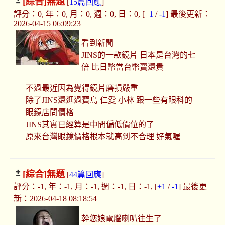
[綜合]
無題
[
15篇回應
]
評分：0, 年：0, 月：0, 週：0, 日：0, [
+1
/
-1
] 最後更新：
2026-04-15 06:09:23
看到新聞
JINS的一款鏡片 日本是台灣的七
倍 比日幣當台幣賣還貴
不過最近因為覺得鏡片磨損嚴重
除了JINS還逛過寶島 仁愛 小林 跟一些有眼科的
眼鏡店問價格
JINS其實已經算是中間偏低價位的了
原來台灣眼鏡價格根本就高到不合理 好氣喔
[綜合]
無題
[
44篇回應
]
評分：-1, 年：-1, 月：-1, 週：-1, 日：-1, [
+1
/
-1
] 最後更
新：2026-04-18 08:18:54
幹您娘電腦喇叭往生了