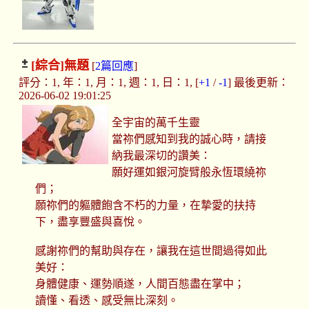
[綜合]
無題
[
2篇回應
]
評分：1, 年：1, 月：1, 週：1, 日：1, [
+1
/
-1
] 最後更新：
2026-06-02 19:01:25
全宇宙的萬千生靈
當祢們感知到我的誠心時，請接
納我最深切的讚美：
願好運如銀河旋臂般永恆環繞祢
們；
願祢們的軀體飽含不朽的力量，在摯愛的扶持
下，盡享豐盛與喜悅。
感謝祢們的幫助與存在，讓我在這世間過得如此
美好：
身體健康、運勢順遂，人間百態盡在掌中；
讀懂、看透、感受無比深刻。