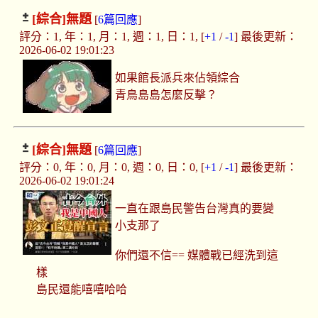
[綜合]
無題
[
6篇回應
]
評分：1, 年：1, 月：1, 週：1, 日：1, [
+1
/
-1
] 最後更新：
2026-06-02 19:01:23
如果館長派兵來佔領綜合
青鳥島島怎麼反擊？
[綜合]
無題
[
6篇回應
]
評分：0, 年：0, 月：0, 週：0, 日：0, [
+1
/
-1
] 最後更新：
2026-06-02 19:01:24
一直在跟島民警告台灣真的要變
小支那了
你們還不信== 媒體戰已經洗到這
樣
島民還能嘻嘻哈哈