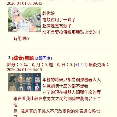
2026-04-01 08:09:45
幹你娘
電蚊香用了一晚了
起床還是有蚊子
該不會要換傳統那種點火燒的才
有用吧??
[綜合]
無題
[
2篇回應
]
評分：0, 年：0, 月：0, 週：0, 日：0, [
+1
/
-1
] 最後更新：
2026-04-01 08:04:15
年輕的時候只想看鋼彈機器人大
決戰劇情什麼的都不想看
老了的現在機器人鋼彈什麼的等
等在看我比較在意男女之間的關係根劇情合不合
理
島...歲月真的不饒人不只改變你的外表連心態也