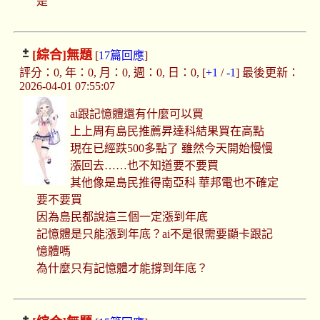
是
[綜合]
無題
[
17篇回應
]
評分：0, 年：0, 月：0, 週：0, 日：0, [
+1
/
-1
] 最後更新：
2026-04-01 07:55:07
ai跟記憶體還有什麼可以買
上上周有島民推薦昇達科結果買在高點
現在已經跌500多點了 雖然今天開始慢慢
漲回去……也不知道要不要買
其他像是島民推得南亞科 華邦電也不確定
要不要買
因為島民都說這三個一定漲到年底
記憶體是只能漲到年底？ai不是很需要顯卡跟記
憶體嗎
為什麼只有記憶體才能撐到年底？