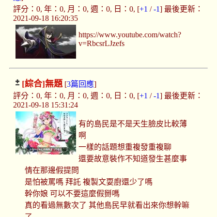
評分：0, 年：0, 月：0, 週：0, 日：0, [
+1
/
-1
] 最後更新：
2021-09-18 16:20:35
https://www.youtube.com/watch?
v=RbcsrLJzefs
[綜合]
無題
[
3篇回應
]
評分：0, 年：0, 月：0, 週：0, 日：0, [
+1
/
-1
] 最後更新：
2021-09-18 15:31:24
有的島民是不是天生臉皮比較薄
啊
一樣的話題想重複發重複聊
還要故意裝作不知道發生甚麼事
情在那邊假提問
是怕被罵嗎 拜託 複製文耍廚還少了嗎
幹你娘 可以不要這麼假掰嗎
真的看過無數次了 其他島民早就看出來你想幹嘛
了