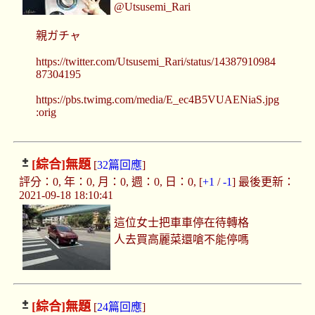
@Utsusemi_Rari
親ガチャ
https://twitter.com/Utsusemi_Rari/status/14387910984
87304195
https://pbs.twimg.com/media/E_ec4B5VUAENiaS.jpg
:orig
[綜合]
無題
[
32篇回應
]
評分：0, 年：0, 月：0, 週：0, 日：0, [
+1
/
-1
] 最後更新：
2021-09-18 18:10:41
這位女士把車車停在待轉格
人去買高麗菜還嗆不能停嗎
[綜合]
無題
[
24篇回應
]