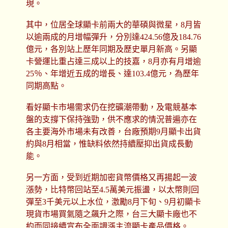
現。
其中，位居全球顯卡前兩大的華碩與微星，8月皆
以逾兩成的月增幅彈升，分別達424.56億及184.76
億元，各別站上歷年同期及歷史單月新高。另顯
卡營運比重占達三成以上的技嘉，8月亦有月增逾
25％、年增近五成的增長、達103.4億元，為歷年
同期高點。
看好顯卡市場需求仍在挖礦潮帶動，及電競基本
盤的支撐下保持強勁，供不應求的情況普遍亦在
各主要海外市場未有改善，台廠預期9月顯卡出貨
約與8月相當，惟缺料依然持續壓抑出貨成長動
能。
另一方面，受到近期加密貨幣價格又再揚起一波
漲勢，比特幣回站至4.5萬美元振盪，以太幣則回
彈至3千美元以上水位，激勵8月下旬、9月初顯卡
現貨市場買氣隨之飆升之際，台三大顯卡廠也不
約而同接續宣布全面調漲主流顯卡產品價格。