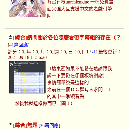
有沒有根unrealengine 一樣免費畫
面又強大且支援中文的遊戲引擎
阿
[綜合]
請問關於各位怎麼看帶字幕組的存在（？
[
41篇回應
]
評分：0, 年：0, 月：0, 週：0, 日：0, [
+1
/
-1
] 最後更新：
2021-09-18 11:56:20
（這東西如果不能發在這請跟我
說一下要發在哪個板塊謝謝）
事情簡單說是這樣的
之前在一個ＤＣ群有人求閃１１
的其中一季觀看點
然後我就這樣做而已（圖１）
[綜合]
無題
[
36篇回應
]