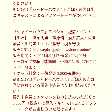
ください！
BD/DVD『シャドーハウス 1』ご購入の方は出
演キャストによるアフタートークがついてきま
す。
「シャドーハウス」スペシャル配信イベント
【出演】 鬼頭明里、篠原侑、酒井広大、佐倉
綾音、川島零士、下地紫野、羽多野渉
販売URL：https://eplus.jp/shadowshouse-anime/
販売期間：～ 2021年9月17日(金) 20時00分
アーカイブ視聴可能期間：～2021年9月17日(金)
23時59分まで
チケット料金：一般発売 3,800円(税込)
※BD/DVD『シャドーハウス 1』ご購入の方は
同封されている優先申込券よりお申込みくださ
い。
優先申込券でチケットをお申し込みいただくと
3,300円（税込）で購入、キャストによるアフタ
ートークがお楽しみいただけます。