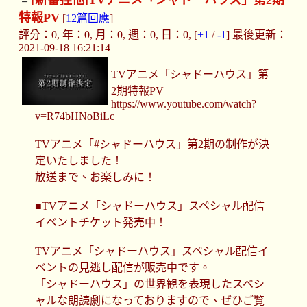
[新番捏他]
TVアニメ「シャドーハウス」第2期
特報PV
[
12篇回應
]
評分：0, 年：0, 月：0, 週：0, 日：0, [
+1
/
-1
] 最後更新：
2021-09-18 16:21:14
TVアニメ「シャドーハウス」第
2期特報PV
https://www.youtube.com/watch?
v=R74bHNoBiLc
TVアニメ「#シャドーハウス」第2期の制作が決
定いたしました！
放送まで、お楽しみに！
■TVアニメ「シャドーハウス」スペシャル配信
イベントチケット発売中！
TVアニメ「シャドーハウス」スペシャル配信イ
ベントの見逃し配信が販売中です。
「シャドーハウス」の世界観を表現したスペシ
ャルな朗読劇になっておりますので、ぜひご覧