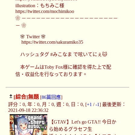
illustration：もちみこ様
https://twitter.com/mochimikoo
❀ －－－－－－－－－－－－－－－－－－－－
－ ❀
🌸 Twitter 🌸
https://twitter.com/sakuramiko35
ハッシュタグ #みこなま で呟いてにぇ🐱
本ゲームはToby Fox様に確認を得た上で配
信・収益化を行なっております。
[綜合]
無題
[
86篇回應
]
評分：0, 年：0, 月：0, 週：0, 日：0, [
+1
/
-1
] 最後更新：
2021-09-18 22:36:32
【GTAV】Let's go GTA!! 今日か
ら始めるグラセフ生