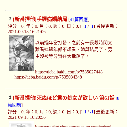
[新番捏他]
手握病嬌結局
[
41篇回應
]
評分：0, 年：0, 月：0, 週：0, 日：0, [
+1
/
-1
] 最後更新：
2021-09-18 16:21:06
以前過年當打發，之前有一長段時間太
難看連過年都不想看，總算結局了，男
主沒被等分實在太幸運了。
https://tieba.baidu.com/p/7535027448
https://tieba.baidu.com/p/7535034348
[新番捏他]
死ぬほど君の処女が欲しい 第61話
[
8
篇回應
]
評分：0, 年：0, 月：0, 週：0, 日：0, [
+1
/
-1
] 最後更新：
2021-09-18 16:20:56
https://pocket.shonenmagazine.com/episod