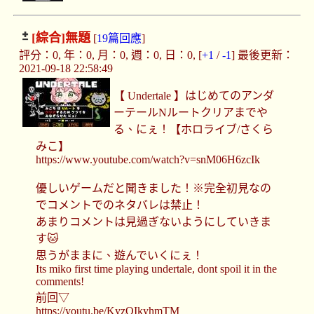
[綜合]
無題
[
19篇回應
]
評分：0, 年：0, 月：0, 週：0, 日：0, [
+1
/
-1
] 最後更新：
2021-09-18 22:58:49
【 Undertale 】はじめてのアンダ
ーテールNルートクリアまでや
る、にぇ！【ホロライブ/さくら
みこ】
https://www.youtube.com/watch?v=snM06H6zcIk
優しいゲームだと聞きました！※完全初見なの
でコメントでのネタバレは禁止！
あまりコメントは見過ぎないようにしていきま
す🐱
思うがままに、遊んでいくにぇ！
Its miko first time playing undertale, dont spoil it in the
comments!
前回▽
https://youtu.be/KyzOIkyhmTM