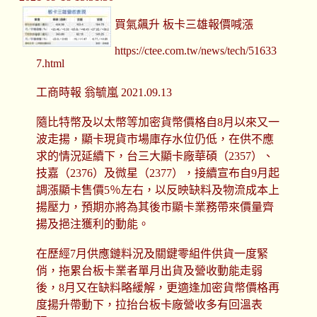
買氣飆升 板卡三雄報價喊漲
https://ctee.com.tw/news/tech/51633
7.html
工商時報 翁毓嵐 2021.09.13
隨比特幣及以太幣等加密貨幣價格自8月以來又一
波走揚，顯卡現貨市場庫存水位仍低，在供不應
求的情況延續下，台三大顯卡廠華碩（2357）、
技嘉（2376）及微星（2377），接續宣布自9月起
調漲顯卡售價5％左右，以反映缺料及物流成本上
揚壓力，預期亦將為其後市顯卡業務帶來價量齊
揚及挹注獲利的動能。
在歷經7月供應鏈料況及關鍵零組件供貨一度緊
俏，拖累台板卡業者單月出貨及營收動能走弱
後，8月又在缺料略緩解，更適逢加密貨幣價格再
度揚升帶動下，拉抬台板卡廠營收多有回溫表