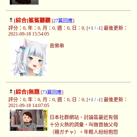
[綜合]
鯊鯊聽聽
[
27篇回應
]
評分：0, 年：0, 月：0, 週：0, 日：0, [
+1
/
-1
] 最後更新：
2021-09-18 15:54:05
音樂串
[綜合]
無題
[
73篇回應
]
評分：0, 年：0, 月：0, 週：0, 日：0, [
+1
/
-1
] 最後更新：
2021-09-18 14:07:05
日本社群網站、討論區最近有個
十分火熱的詞彙，叫做首抽父母
（親ガチャ）。年輕人紛紛抱怨