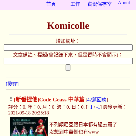
About
首頁
工作
實況保存室
Komicolle
增加網址：
文章備註、標題(會記錄下來，但是暫時不會顯示)：
[搜尋]
[新番捏他]
Code Geass 中華篇
[
42篇回應
]
評分：0, 年：0, 月：0, 週：0, 日：0, [
+1
/
-1
] 最後更新：
2021-09-18 20:25:18
不列顛尼亞跟日本都有過去篇了
沒想到中華側也有www