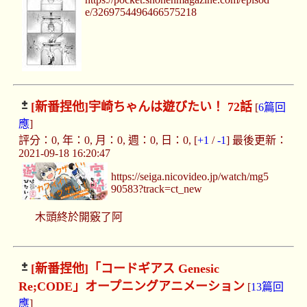
e/3269754496466575218
[新番捏他]
宇崎ちゃんは遊びたい！ 72話
[
6篇回
應
]
評分：0, 年：0, 月：0, 週：0, 日：0, [
+1
/
-1
] 最後更新：
2021-09-18 16:20:47
https://seiga.nicovideo.jp/watch/mg5
90583?track=ct_new
木頭終於開竅了阿
[新番捏他]
「コードギアス Genesic
Re;CODE」オープニングアニメーション
[
13篇回
應
]