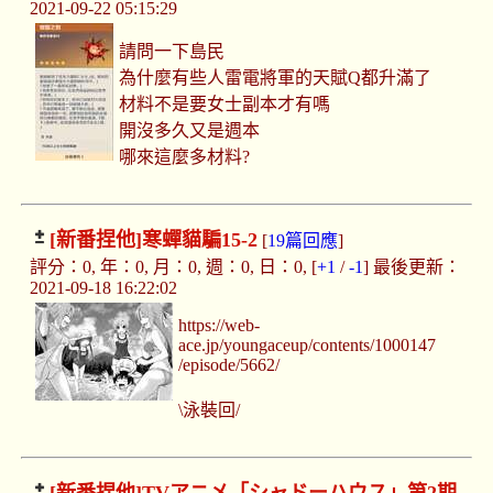
2021-09-22 05:15:29
請問一下島民
為什麼有些人雷電將軍的天賦Q都升滿了
材料不是要女士副本才有嗎
開沒多久又是週本
哪來這麼多材料?
[新番捏他]
寒蟬貓騙15-2
[
19篇回應
]
評分：0, 年：0, 月：0, 週：0, 日：0, [
+1
/
-1
] 最後更新：
2021-09-18 16:22:02
https://web-
ace.jp/youngaceup/contents/1000147
/episode/5662/
\泳裝回/