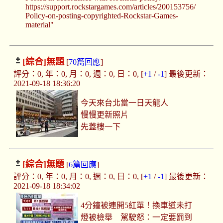
https://support.rockstargames.com/articles/200153756/
Policy-on-posting-copyrighted-Rockstar-Games-
material"
[綜合]
無題
[
70篇回應
]
評分：0, 年：0, 月：0, 週：0, 日：0, [
+1
/
-1
] 最後更新：
2021-09-18 18:36:20
今天來台北當一日天龍人
慢慢更新照片
先蓋樓一下
[綜合]
無題
[
6篇回應
]
評分：0, 年：0, 月：0, 週：0, 日：0, [
+1
/
-1
] 最後更新：
2021-09-18 18:34:02
4分鐘被連開5紅單！換車道未打
燈被檢舉 駕駛怒：一定要罰到