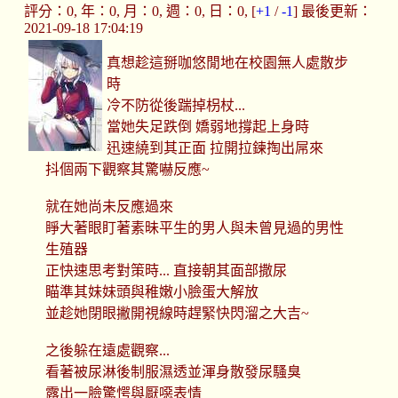
評分：0, 年：0, 月：0, 週：0, 日：0, [
+1
/
-1
] 最後更新：
2021-09-18 17:04:19
真想趁這掰咖悠閒地在校園無人處散步
時
冷不防從後踹掉枴杖...
當她失足跌倒 嬌弱地撐起上身時
迅速繞到其正面 拉開拉鍊掏出屌來
抖個兩下觀察其驚嚇反應~
就在她尚未反應過來
睜大著眼盯著素昧平生的男人與未曾見過的男性
生殖器
正快速思考對策時... 直接朝其面部撒尿
瞄準其妹妹頭與稚嫩小臉蛋大解放
並趁她閉眼撇開視線時趕緊快閃溜之大吉~
之後躲在遠處觀察...
看著被尿淋後制服濕透並渾身散發尿騷臭
露出一臉驚愕與厭噁表情