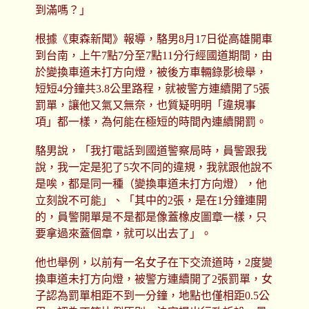
到滿嗎？」
根據《東森新聞》報導，駱男8月17日從高雄開車
到台南，上午7點7分至7點11分行經國道期間，由
於變換車道未打方向燈，被後方車輛錄影檢舉，
短短4分鐘共3.8公里路程，就被警方連續開了5張
罰單，讓他又氣又無奈，也質疑明明「違規事
項」都一樣，為何能在極短的時間內連續開罰。
駱男說，「我打電話到國道警察局時，員警跟我
說，我一定是犯了5次不同的違規，我就跟他說不
是唉，都是同一種（變換車道未打方向燈），他
立刻說不可能」、「其中的2張，是在1分鐘連開
的，員警開單是不是都是像蓋橡皮圖章一樣，只
要拿過來蓋個章，就可以出去了」。
他也舉例，以前有一名女子在下交流道時，2度變
換車道未打方向燈，被警方連續開了2張罰單，女
子認為罰單相距不到一分鐘，地點也僅相距0.5公