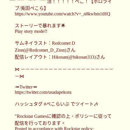
活！！！！！ぺこ！【ホロライ
ブ/兎田ぺこら】
https://www.youtube.com/watch?v=_n8kwhm1tHQ
ストーリーで暴れます🌟
Play story mode!!
サムネイラスト：Redcomet D
Zion(@Redcomet_D_Zion)さん
配信レイアウト：Hikosan(@hikosan333)さん
⋈ －－－－－－－－－－－－－－－－－－－－
－⋈
🥕Twitter🥕
https://twitter.com/usadapekora
ハッシュタグ #ぺこらいぶ でツイート🎶
"Rockstar Gamesに確認の上、ポリシーに従って
配信を行っております。
Posted in accordance with Rockstar policy: