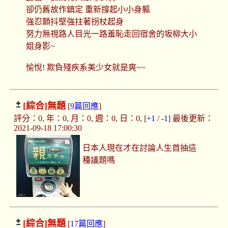
卻仍舊故作鎮定 重新撐起小小身軀
強忍顫抖堅強拄著拐杖起身
努力無視路人目光一路羞恥走回宿舍的坂柳大小
姐身影~
愉悅! 欺負殘疾系美少女就是爽~~
[綜合]
無題
[
9篇回應
]
評分：0, 年：0, 月：0, 週：0, 日：0, [
+1
/
-1
] 最後更新：
2021-09-18 17:00:30
日本人現在才在討論人生首抽這
種議題嗎
[綜合]
無題
[
17篇回應
]