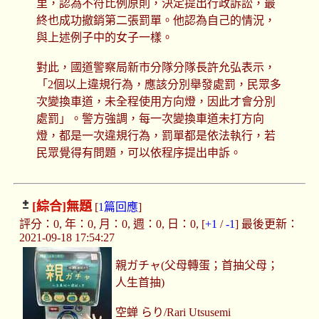
里，認為不符比例原則，決定提出行政訴訟，最
終也成功撤銷第二張罰單。他認為自己的情況，
與上述例子中的女子一樣。
對此，國道警察局新市分隊分隊長許允弘表示，
「2個以上違規行為，應該分別舉發處罰，民眾多
次變換車道，未全程使用方向燈，因此才會分別
處罰」。警方強調，每一次變換車道未打方向
燈，都是一次違規行為，罰單都是依法執行，若
民眾覺得有問題，可以依程序提出申訴。
[綜合]
無題
[
1篇回應
]
評分：0, 年：0, 月：0, 週：0, 日：0, [
+1
/
-1
] 最後更新：
2021-09-18 17:54:27
親ガチャ(父母轉蛋；首抽父母；
人生首抽)
空蝉 らり/Rari Utsusemi