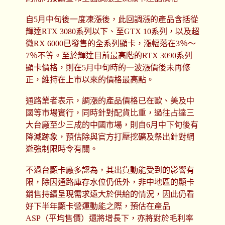
自5月中旬後一度凍漲後，此回調漲的產品含括從
輝達RTX 3080系列以下、至GTX 10系列，以及超
微RX 6000已發售的全系列顯卡，漲幅落在3％～
7％不等。至於輝達目前最高階的RTX 3090系列
顯卡價格，則在5月中旬時的一波漲價後未再修
正，維持在上市以來的價格最高點。
通路業者表示，調漲的產品價格已在歐、美及中
國等市場實行，同時針對配貨比重，過往占達三
大台廠至少三成的中國市場，則自6月中下旬後有
降減跡象，預估除與官方打壓挖礦及祭出針對網
遊強制限時令有關。
不過台顯卡廠多認為，其出貨動能受到的影響有
限，除因通路庫存水位仍低外，非中地區的顯卡
銷售持續呈現需求遠大於供給的情況，因此仍看
好下半年顯卡營運動能之際，預估在產品
ASP（平均售價）還將增長下，亦將對於毛利率