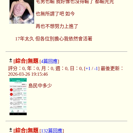
宅男也輸 我好像也沒得輸了 都輸光光
也無所謂了吧 如今
再也不想努力上進了
17年太久 但各位別擔心我依然會活著
[綜合]
無題
[
4篇回應
]
評分：0, 年：0, 月：0, 週：0, 日：0, [
+1
/
-1
] 最後更新：
2026-03-26 19:15:46
島民中多少
[綜合]
無題
[
132篇回應
]