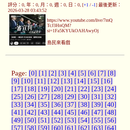
評分：0, 年：0, 月：0, 週：0, 日：0, [
+1
/
-1
] 最後更新：
2026-03-28 03:43:52
https://www.youtube.com/live/7mQ
TcJ3HnQM?
si=1Fa5KYUkOAHAwyOj
島民來看戲
Page:
[0]
[1]
[2]
[3]
[4]
[5]
[6]
[7]
[8]
[9]
[10]
[11]
[12]
[13]
[14]
[15]
[16]
[17]
[18]
[19]
[20]
[21]
[22]
[23]
[24]
[25]
[26]
[27]
[28]
[29]
[30]
[31]
[32]
[33]
[34]
[35]
[36]
[37]
[38]
[39]
[40]
[41]
[42]
[43]
[44]
[45]
[46]
[47]
[48]
[49]
[50]
[51]
[52]
[53]
[54]
[55]
[56]
[57]
[58]
[59]
[60]
[61]
[62]
[63]
[64]