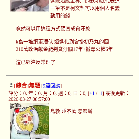
進政治獻金專戶的款項就代表這
一筆不是柯文哲可以用個人名義
動用的錢
竟然可以用這種方式硬凹成貪汙款
k島一堆網軍潛伏 還進化到會掛初乃丸的圖
210萬政治獻金能判貪汙關17年+褫奪公權6年
這已經違反常理了
[綜合]
無題
[
9篇回應
]
評分：0, 年：0, 月：0, 週：0, 日：0, [
+1
/
-1
] 最後更新：
2026-03-27 08:57:00
島救 睡不著 怎麼辦