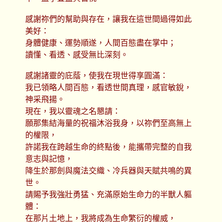
感謝祢們的幫助與存在，讓我在這世間過得如此
美好：
身體健康、運勢順遂，人間百態盡在掌中；
讀懂、看透、感受無比深刻。
感謝諸靈的庇蔭，使我在現世得享圓滿：
我已領略人間百態，看透世間真理，感官敏銳，
神采飛揚。
現在，我以靈魂之名懇請：
願那集結海量的祝福沐浴我身，以祢們至高無上
的權限，
許諾我在跨越生命的終點後，能攜帶完整的自我
意志與記憶，
降生於那劍與魔法交織、冷兵器與天賦共鳴的異
世。
請賜予我強壯勇猛、充滿原始生命力的半獸人軀
體：
在那片土地上，我將成為生命繁衍的權威，