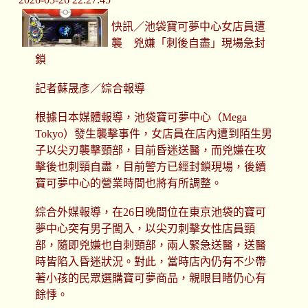
快訊／池袋寶可夢中心女店員遭
襲 兇嫌「刺後自盡」現場急封
鎖
記者蘇晟彥／綜合報導
根據日本媒體報導，池袋寶可夢中心（Mega
Tokyo）發生襲擊事件，女店員在店內遭到陌生男
子以尖刃襲擊頸部，目前昏迷送醫，而兇嫌在攻
擊後也刺頸自盡，目前警方已經封鎖現場，後續
寶可夢中心的營業時間也將有所調整。
綜合外媒報導，在26日晚間位在東京池袋的寶可
夢中心突有男子闖入，以尖刃刺擊女性店員頸
部，隨即兇嫌也自刺頸部，兩人緊急送醫，送醫
時皆陷入昏迷狀況。對此，當時店內仍有不少帶
著小孩的民眾選購寶可夢商品，親眼目睹仍心有
餘悸。