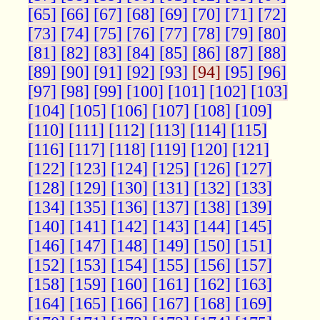
[65]
[66]
[67]
[68]
[69]
[70]
[71]
[72]
[73]
[74]
[75]
[76]
[77]
[78]
[79]
[80]
[81]
[82]
[83]
[84]
[85]
[86]
[87]
[88]
[89]
[90]
[91]
[92]
[93]
[94]
[95]
[96]
[97]
[98]
[99]
[100]
[101]
[102]
[103]
[104]
[105]
[106]
[107]
[108]
[109]
[110]
[111]
[112]
[113]
[114]
[115]
[116]
[117]
[118]
[119]
[120]
[121]
[122]
[123]
[124]
[125]
[126]
[127]
[128]
[129]
[130]
[131]
[132]
[133]
[134]
[135]
[136]
[137]
[138]
[139]
[140]
[141]
[142]
[143]
[144]
[145]
[146]
[147]
[148]
[149]
[150]
[151]
[152]
[153]
[154]
[155]
[156]
[157]
[158]
[159]
[160]
[161]
[162]
[163]
[164]
[165]
[166]
[167]
[168]
[169]