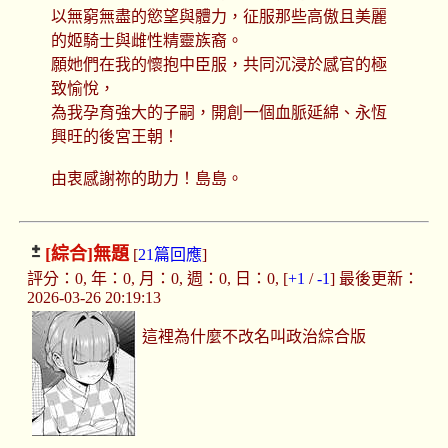
以無窮無盡的慾望與體力，征服那些高傲且美麗
的姬騎士與雌性精靈族裔。
願她們在我的懷抱中臣服，共同沉浸於感官的極
致愉悅，
為我孕育強大的子嗣，開創一個血脈延綿、永恆
興旺的後宮王朝！
由衷感謝祢的助力！島島。
[綜合]
無題
[
21篇回應
]
評分：0, 年：0, 月：0, 週：0, 日：0, [
+1
/
-1
] 最後更新：
2026-03-26 20:19:13
這裡為什麼不改名叫政治綜合版