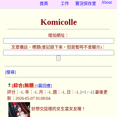
About
首頁
工作
實況保存室
Komicolle
增加網址：
文章備註、標題(會記錄下來，但是暫時不會顯示)：
[搜尋]
[綜合]
無題
[
1篇回應
]
評分：-1, 年：-1, 月：-1, 週：-1, 日：-1, [
+1
/
-1
] 最後更
新：2026-05-07 01:00:04
好想交這樣的女生當女友喔！