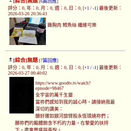
[綜合]
無題
[
6篇回應
]
評分：0, 年：0, 月：0, 週：0, 日：0, [
+1
/
-1
] 最後更新：
2026-03-26 20:36:43
雞胸肉 鱈魚絲 纖維可樂
[綜合]
無題
[
7篇回應
]
評分：0, 年：0, 月：0, 週：0, 日：0, [
+1
/
-1
] 最後更新：
2026-03-27 00:40:02
https://www.goodtv.tv/watch?
episode=98467
全宇宙的萬千生靈
當祢們感知到我的誠心時，請接納我最
深切的讚美：
願好運如銀河旋臂般永恆環繞祢們；
願祢們的軀體飽含不朽的力量，在摯愛的扶持
下，盡享豐盛與喜悅。