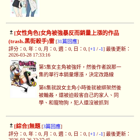
[女性角色]
女角被強暴反而銷量上漲的作品
(trash.黑街殺手)雷
[
31篇回應
]
評分：0, 年：0, 月：0, 週：0, 日：0, [
+1
/
-1
] 最後更新：
2026-03-28 17:33:16
第5集女主角被強奸，然後作者說那一
集的單行本銷量爆漲，決定改路線
第6集就說女主角小時後就被綁架然後
被輪姦，還被迫殺害自己的家人、同
學、和寵物狗，犯人還沒被抓到
[綜合]
無題
[
3篇回應
]
評分：0, 年：0, 月：0, 週：0, 日：0, [
+1
/
-1
] 最後更新：
2026-03-26 22:27:45