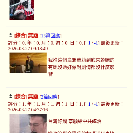
[綜合]
無題
[
13篇回應
]
評分：0, 年：0, 月：0, 週：0, 日：0, [
+1
/
-1
] 最後更新：
2026-03-27 09:18:49
我推這個烏鴉蘿莉到底來幹嘛的
有她沒她好像對劇情都沒什麼影
響
[綜合]
無題
[
2篇回應
]
評分：1, 年：1, 月：1, 週：1, 日：1, [
+1
/
-1
] 最後更新：
2026-03-27 04:37:16
台灣好爛 寧願給中共統治