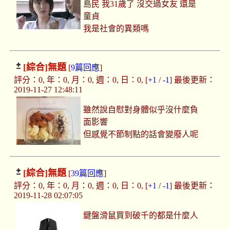
島民 我31歲了 沒交過女友 還是
童貞
我是社會的異類嗎
[綜合]
無題
[
9篇回應
]
評分：0, 年：0, 月：0, 週：0, 日：0, [
+1
/
-1
] 最後更新：
2019-11-27 12:48:11
雖然說自慰對身體似乎沒什麼負
面影響
但感覺不節制點的話會變廢人呢
[綜合]
無題
[
39篇回應
]
評分：0, 年：0, 月：0, 週：0, 日：0, [
+1
/
-1
] 最後更新：
2019-11-28 02:07:05
鍵盤滑鼠買到破千的都是什麼人