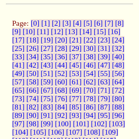
Page:
[0]
[1]
[2]
[3]
[4]
[5]
[6]
[7]
[8]
[9]
[10]
[11]
[12]
[13]
[14]
[15]
[16]
[17]
[18]
[19]
[20]
[21]
[22]
[23]
[24]
[25]
[26]
[27]
[28]
[29]
[30]
[31]
[32]
[33]
[34]
[35]
[36]
[37]
[38]
[39]
[40]
[41]
[42]
[43]
[44]
[45]
[46]
[47]
[48]
[49]
[50]
[51]
[52]
[53]
[54]
[55]
[56]
[57]
[58]
[59]
[60]
[61]
[62]
[63]
[64]
[65]
[66]
[67]
[68]
[69]
[70]
[71]
[72]
[73]
[74]
[75]
[76]
[77]
[78]
[79]
[80]
[81]
[82]
[83]
[84]
[85]
[86]
[87]
[88]
[89]
[90]
[91]
[92]
[93]
[94]
[95]
[96]
[97]
[98]
[99]
[100]
[101]
[102]
[103]
[104]
[105]
[106]
[107]
[108]
[109]