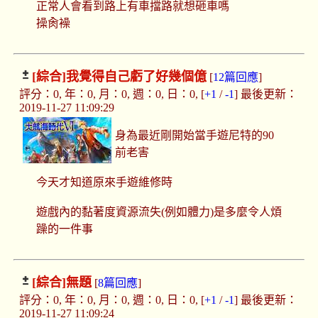
正常人會看到路上有車擋路就想砸車嗎
操肏襙
[綜合]
我覺得自己虧了好幾個億
[
12篇回應
]
評分：0, 年：0, 月：0, 週：0, 日：0, [
+1
/
-1
] 最後更新：
2019-11-27 11:09:29
身為最近剛開始當手遊尼特的90
前老害
今天才知道原來手遊維修時
遊戲內的黏著度資源流失(例如體力)是多麼令人煩
躁的一件事
[綜合]
無題
[
8篇回應
]
評分：0, 年：0, 月：0, 週：0, 日：0, [
+1
/
-1
] 最後更新：
2019-11-27 11:09:24