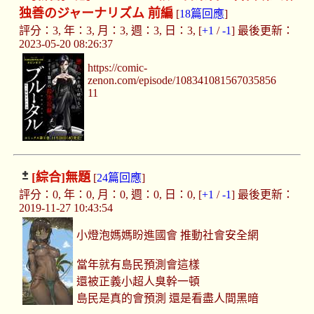
独善のジャーナリズム 前編
[
18篇回應
]
評分：3, 年：3, 月：3, 週：3, 日：3, [
+1
/
-1
] 最後更新：
2023-05-20 08:26:37
https://comic-
zenon.com/episode/108341081567035856
11
[綜合]
無題
[
24篇回應
]
評分：0, 年：0, 月：0, 週：0, 日：0, [
+1
/
-1
] 最後更新：
2019-11-27 10:43:54
小燈泡媽媽盼進國會 推動社會安全網
當年就有島民預測會這樣
還被正義小超人臭幹一頓
島民是真的會預測 還是看盡人間黑暗