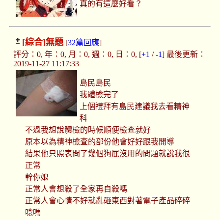
真的有這麼好看？
[綜合]
無題
[
32篇回應
]
評分：0, 年：0, 月：0, 週：0, 日：0, [
+1
/
-1
] 最後更新：
2019-11-27 11:17:33
島民島民
我體檢完了
上個禮拜有島民建議我去看精神
科
不過我想說體檢的時候順便檢查就好
原本以為精神檢查的部份他會好好跟我開導
結果他只照表問了幾個狗屁沒用的問題就說我很
正常
幹你娘
正常人會想殺了全家再自殺嗎
正常人會心情不好就亂砸東西對著電子產品碎碎
唸嗎