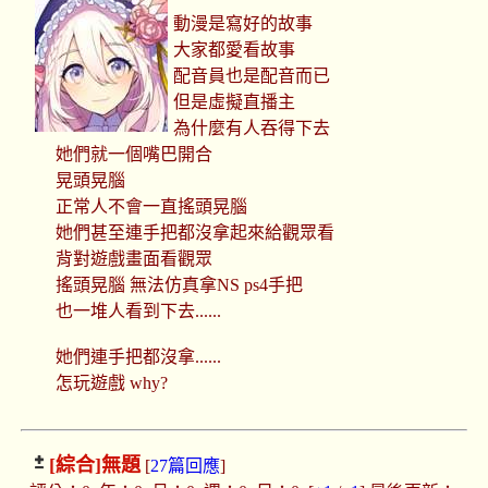
動漫是寫好的故事
大家都愛看故事
配音員也是配音而已
但是虛擬直播主
為什麼有人吞得下去
她們就一個嘴巴開合
晃頭晃腦
正常人不會一直搖頭晃腦
她們甚至連手把都沒拿起來給觀眾看
背對遊戲畫面看觀眾
搖頭晃腦 無法仿真拿NS ps4手把
也一堆人看到下去......
她們連手把都沒拿......
怎玩遊戲 why?
[綜合]
無題
[
27篇回應
]