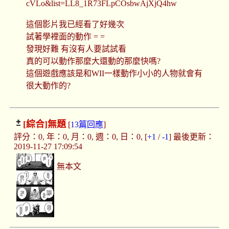
cVLo&list=LL8_1R73FLpCOsbwAjXjQ4hw
這個影片我已經看了好幾次
試著學裡面的動作 = =
發現好難 有沒有人要試試看
真的可以動作那麼大還動的那麼快嗎?
這個遊戲應該是和WII一樣動作小小的人物就會有
很大動作的?
[綜合]
無題
[
13篇回應
]
評分：0, 年：0, 月：0, 週：0, 日：0, [
+1
/
-1
] 最後更新：
2019-11-27 17:09:54
無本文