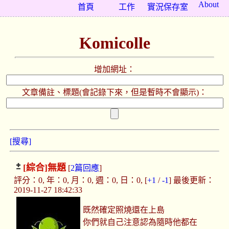
About
首頁
工作
實況保存室
Komicolle
增加網址：
文章備註、標題(會記錄下來，但是暫時不會顯示)：
[搜尋]
[綜合]
無題
[
2篇回應
]
評分：0, 年：0, 月：0, 週：0, 日：0, [
+1
/
-1
] 最後更新：
2019-11-27 18:42:33
既然確定照燒還在上島
你們就自己注意認為隨時他都在