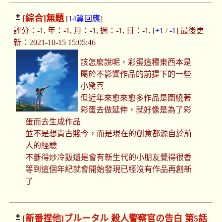
[綜合]
無題
[
14篇回應
]
評分：-1, 年：-1, 月：-1, 週：-1, 日：-1, [
+1
/
-1
] 最後更
新：2021-10-15 15:05:46
該怎麼說呢，彩蛋這種東西本是
屬於不影響作品的前提下的一些
小驚喜
但近年來愈來愈多作品是圍繞著
彩蛋去做延伸，就好像是為了彩
蛋而去生成作品
並不是想貴古賤今，而是現在的創意都源自於前
人的經驗
不斷得炒冷飯還是會有新生代的小朋友覺得很香
等到這個年紀就會開始發現已經沒有作品再創新
了
[新番捏他]
ブルータル 殺人警察官の告白 第5話