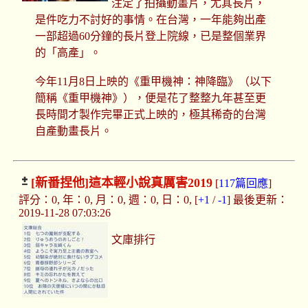
注定了拍攝動畫片，尤其長片，
是件吃力不討好的事情。在台灣，一年能夠出產
一部超過60分鐘的長片登上院線，已是整個業界
的「高產」。
今年11月8日上映的《重甲機神：神降臨》（以下
簡稱《重甲機神》），便是花了整整九年甚至更
長時間才製作完畢正式上映的，極其稀奇的台灣
自產動畫長片。
[新番捏他]
這本輕小說真厲害2019
[
117篇回應
]
評分：0, 年：0, 月：0, 週：0, 日：0, [
+1
/
-1
] 最後更新：
2019-11-28 07:03:26
文庫排行