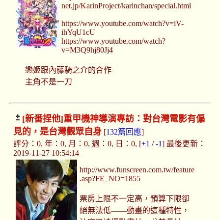
net.jp/KarinProject/karinchan/special.html
https://www.youtube.com/watch?v=iV-
ihYqU1cU
https://www.youtube.com/watch?
v=M3Q9hj80Jj4
戀姬跟內藤騎之介的合作
主角不是一刀
[新番捏他]
重甲機神導演專訪：對台灣電影有偏
見的，是台灣觀眾自身
[
132篇回應
]
評分：0, 年：0, 月：0, 週：0, 日：0, [
+1
/
-1
] 最後更新：
2019-11-27 10:54:14
http://www.funscreen.com.tw/feature
.asp?FE_NO=1855
票房上限不一定高，預算下限卻
絕無法低——動畫的這種特性，