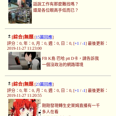
話說工作有那麼難找嗎？
還是各位眼高手低而已？
[綜合]
無題
[
15篇回應
]
評分：0, 年：0, 月：0, 週：0, 日：0, [
+1
/
-1
] 最後更新：
2019-11-27 11:23:00
FB K島 巴哈 ptt D卡，請告訴我
一個沒政治的網路環境
[綜合]
無題
[
23篇回應
]
評分：0, 年：0, 月：0, 週：0, 日：0, [
+1
/
-1
] 最後更新：
2019-11-27 11:20:55
剛剛發現轉生史萊姆直播有一千
多人在看