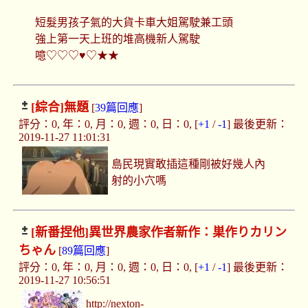
短髮男孩子氣的大貨卡車大姐駕駛兼工頭
強上第一天上班的堆高機新人駕駛
噫♡♡♡♥♡★★
[綜合]
無題
[
39篇回應
]
評分：0, 年：0, 月：0, 週：0, 日：0, [
+1
/
-1
] 最後更新：
2019-11-27 11:01:31
島民現實敢插這種剛被好幾人內
射的小穴嗎
[新番捏他]
異世界農家作者新作：巣作りカリン
ちゃん
[
89篇回應
]
評分：0, 年：0, 月：0, 週：0, 日：0, [
+1
/
-1
] 最後更新：
2019-11-27 10:56:51
http://nexton-