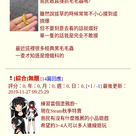
島民敢直接抓毛毛蟲嗎?
雖然說拔草的時候常常不小心摸到或
擠爆
但不要刻意去看的話就還好
單一隻的話我是完全不敢摸
最近這裡很多經典黑毛毛蟲
一查才知道是燈蛾科的
[綜合]
無題
[
14篇回應
]
評分：0, 年：0, 月：0, 週：0, 日：0, [
+1
/
-1
] 最後更新：
2019-11-27 09:25:29
練習當個塗鴉廚~
現在Steam秋季特賣
島民有沒有什麼推薦的小品遊戲
希望約3~4人可以多人連線遊玩