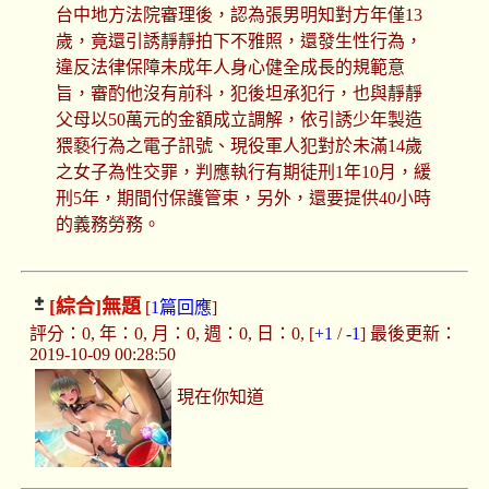
台中地方法院審理後，認為張男明知對方年僅13
歲，竟還引誘靜靜拍下不雅照，還發生性行為，
違反法律保障未成年人身心健全成長的規範意
旨，審酌他沒有前科，犯後坦承犯行，也與靜靜
父母以50萬元的金額成立調解，依引誘少年製造
猥褻行為之電子訊號、現役軍人犯對於未滿14歲
之女子為性交罪，判應執行有期徒刑1年10月，緩
刑5年，期間付保護管束，另外，還要提供40小時
的義務勞務。
[綜合]
無題
[
1篇回應
]
評分：0, 年：0, 月：0, 週：0, 日：0, [
+1
/
-1
] 最後更新：
2019-10-09 00:28:50
現在你知道