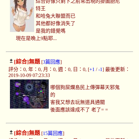
綜合好像只剩下之前常出現的掛圖廚尼
特王
和哈兔大聯盟而已
其他都好像消失了
是我的錯覺嗎
現在是晚上9點耶...
[綜合]
無題
[
3篇回應
]
評分：0, 年：0, 月：0, 週：0, 日：0, [
+1
/
-1
] 最後更新：
2019-10-09 07:23:33
哪個狗屎爛島民上傳彈幕天邪鬼
的
害我又想去玩無道具通關
後面應該達成不了 老了= =
[綜合]
無題
[
15篇回應
]