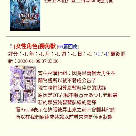
《第五人格》登上日本fami通封面！
[女性角色]
獨角獸
[
65篇回應
]
評分：-1, 年：-1, 月：-1, 週：-1, 日：-1, [
+1
/
-1
] 最後更
新：2020-01-09 07:03:00
齊柏林漢化組：因為是兩個大男生在
鬧彆扭所以就不發成公告了
現在咱們組算是暫時停更的狀態
原因是OT君我不願意弄あつし老師最
新的那張純碧藍航線的翻譯
而Arashi表示在這張被弄出來之前不會翻其他的
所以在我們倆達成共識以前看來會是停更狀態