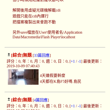
解開後用虛疑光碟機解載cdi
遊戲只能在cdi內運行
把擋案複製出來會跑不動
另外save檔放在User\使用者名\Application
Data\Macromedia\Flash Player\localhost
[綜合]
無題
[
33篇回應
]
評分：0, 年：0, 月：0, 週：0, 日：0, [
+1
/
-1
] 最後更新：
2019-10-09 07:40:43
4天連假要幹麼
4天都在K島F5好嗎 島民
[綜合]
無題
[
4篇回應
]
評分：0, 年：0, 月：0, 週：0, 日：0, [
+1
/
-1
] 最後更新：