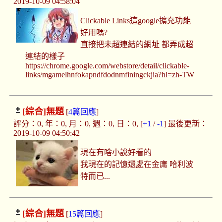
2019-10-09 04:58:04
Clickable Links這google擴充功能
好用嗎?
直接把未超連結的網址 都弄成超
連結的樣子
https://chrome.google.com/webstore/detail/clickable-
links/mgamelhnfokapndfdodnmfiningckjia?hl=zh-TW
[綜合]
無題
[
4篇回應
]
評分：0, 年：0, 月：0, 週：0, 日：0, [
+1
/
-1
] 最後更新：
2019-10-09 04:50:42
現在有啥小說好看的
我現在的記憶還處在金庸 哈利波
特而已...
[綜合]
無題
[
15篇回應
]