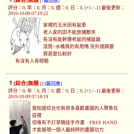
[綜合]
無題
[
7篇回應
]
評分：0, 年：0, 月：0, 週：0, 日：0, [
+1
/
-1
] 最後更新：
2019-10-09 07:19:22
家裡的玉米田有鼠患
老人家的田不能放捕獸夾
有沒有能幹爆老鼠的捕鼠器
滾筒+水桶真的有用嗎 另外誘餌要
買甚麼比較好
有沒有人有經驗
[綜合]
無題
[
23篇回應
]
評分：0, 年：0, 月：0, 週：0, 日：0, [
+1
/
-1
] 最後更新：
2019-10-09 07:18:19
我知道綜合也有很多喜歡畫圖的人聚集在
這裡
但唯有不打草稿徒手作畫 FREE HAND
才能展現一個人最純粹的畫圖功力