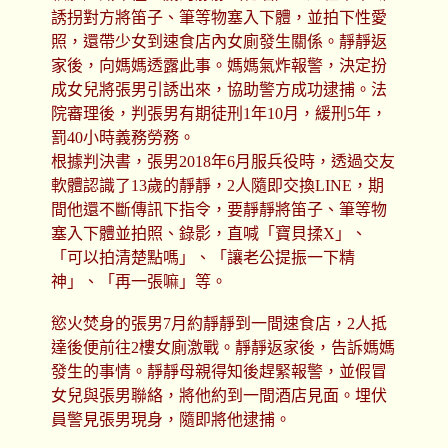
誘拐對方將笛子、筆等物塞入下體，並拍下性愛
照，還帶少女到速食店內女廁發生關係。靜靜返
家後，向媽媽透露此事。媽媽氣炸報警，決定扮
成女兒將張男引誘出來，協助警方成功逮捕。法
院審理後，判張男有期徒刑1年10月，緩刑5年，
罰40小時義務勞務。
根據判決書，張男2018年6月服兵役時，透過交友
軟體認識了13歲的靜靜，2人隨即交換LINE，期
間他還不斷傳訊下指令，要靜靜將笛子、筆等物
塞入下體並拍照、錄影，直喊「寶貝揉X」、
「可以拍清楚點嗎」、「讓老公提振一下精
神」、「再一張嘛」等。
慾火焚身的張男7月約靜靜到一間速食店，2人抵
達後便前往2樓女廁激戰。靜靜返家後，告訴媽媽
發生的事情。靜靜母親得知後趕緊報警，並假冒
女兒與張男聯絡，將他約到一間酒店見面。埋伏
員警見張男現身，隨即將他逮捕。