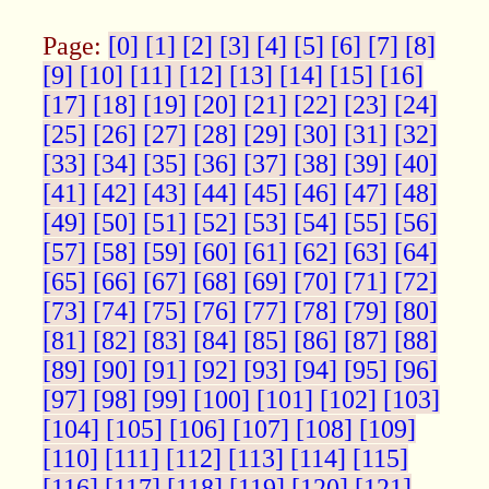
Page:
[0]
[1]
[2]
[3]
[4]
[5]
[6]
[7]
[8]
[9]
[10]
[11]
[12]
[13]
[14]
[15]
[16]
[17]
[18]
[19]
[20]
[21]
[22]
[23]
[24]
[25]
[26]
[27]
[28]
[29]
[30]
[31]
[32]
[33]
[34]
[35]
[36]
[37]
[38]
[39]
[40]
[41]
[42]
[43]
[44]
[45]
[46]
[47]
[48]
[49]
[50]
[51]
[52]
[53]
[54]
[55]
[56]
[57]
[58]
[59]
[60]
[61]
[62]
[63]
[64]
[65]
[66]
[67]
[68]
[69]
[70]
[71]
[72]
[73]
[74]
[75]
[76]
[77]
[78]
[79]
[80]
[81]
[82]
[83]
[84]
[85]
[86]
[87]
[88]
[89]
[90]
[91]
[92]
[93]
[94]
[95]
[96]
[97]
[98]
[99]
[100]
[101]
[102]
[103]
[104]
[105]
[106]
[107]
[108]
[109]
[110]
[111]
[112]
[113]
[114]
[115]
[116]
[117]
[118]
[119]
[120]
[121]