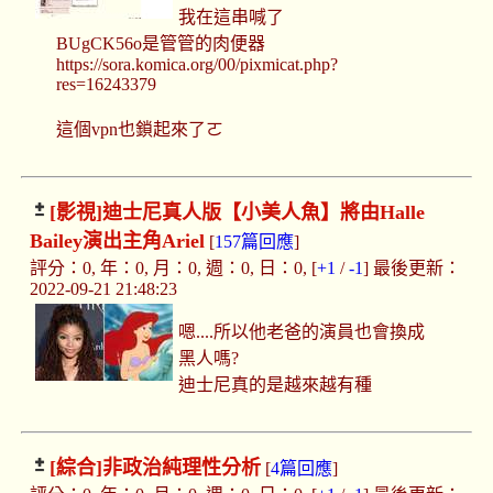
我在這串喊了
BUgCK56o是管管的肉便器
https://sora.komica.org/00/pixmicat.php?
res=16243379
這個vpn也鎖起來了ㄛ
[影視]
迪士尼真人版【小美人魚】將由Halle
Bailey演出主角Ariel
[
157篇回應
]
評分：0, 年：0, 月：0, 週：0, 日：0, [
+1
/
-1
] 最後更新：
2022-09-21 21:48:23
嗯....所以他老爸的演員也會換成
黑人嗎?
迪士尼真的是越來越有種
[綜合]
非政治純理性分析
[
4篇回應
]