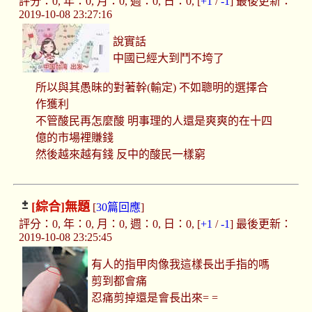
評分：0, 年：0, 月：0, 週：0, 日：0, [
+1
/
-1
] 最後更新：
2019-10-08 23:27:16
說實話
中國已經大到鬥不垮了
所以與其愚昧的對著幹(輸定) 不如聰明的選擇合
作獲利
不管酸民再怎麼酸 明事理的人還是爽爽的在十四
億的市場裡賺錢
然後越來越有錢 反中的酸民一樣窮
[綜合]
無題
[
30篇回應
]
評分：0, 年：0, 月：0, 週：0, 日：0, [
+1
/
-1
] 最後更新：
2019-10-08 23:25:45
有人的指甲肉像我這樣長出手指的嗎
剪到都會痛
忍痛剪掉還是會長出來= =