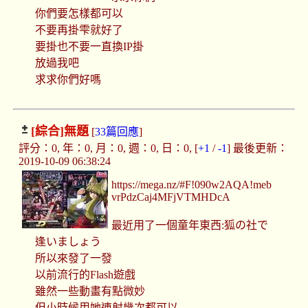
你們要怎樣都可以
不要再掛雫就好了
要掛也不要一直換IP掛
放過我吧
求求你們好嗎
[綜合]
無題
[
33篇回應
]
評分：0, 年：0, 月：0, 週：0, 日：0, [
+1
/
-1
] 最後更新：
2019-10-09 06:38:24
https://mega.nz/#F!090w2AQA!meb
vrPdzCaj4MFjVTMHDcA
最近用了一個童年東西:狐の社で
逢いましょう
所以來發了一發
以前流行的Flash遊戲
雖然一些動畫有點微妙
但小時候用她連射幾次都可以