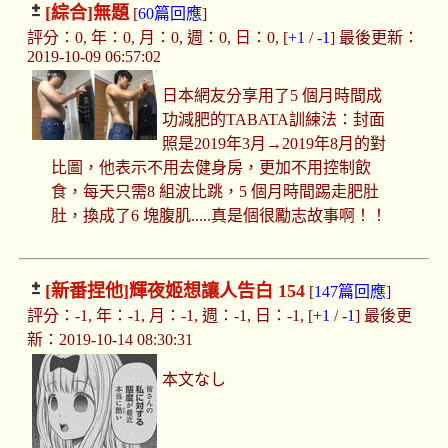
[綜合]
無題
[
60篇回應
]
評分：0, 年：0, 月：0, 週：0, 日：0, [
+1
/
-1
] 最後更新：
2019-10-09 06:57:02
日本網友分享用了5 個月時間成
功減肥的TABATA訓練法：封面
照是2019年3月→2019年8月的對
比圖，他表示不用去健身房，更加不用控制飲
食，每天只需8 組波比跳，5 個月時間踢走肥肚
肚，換成了6 塊腹肌.....真是個很勵志故事啊！！
[新番捏他]
輝夜姬想讓人告白 154
[
147篇回應
]
評分：-1, 年：-1, 月：-1, 週：-1, 日：-1, [
+1
/
-1
] 最後更
新：2019-10-14 08:30:31
本文なし