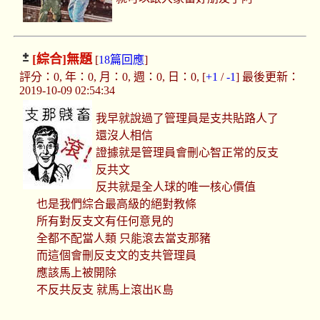
[綜合]
無題
[
18篇回應
]
評分：0, 年：0, 月：0, 週：0, 日：0, [
+1
/
-1
] 最後更新：
2019-10-09 02:54:34
我早就說過了管理員是支共貼路人了
還沒人相信
證據就是管理員會刪心智正常的反支
反共文
反共就是全人球的唯一核心價值
也是我們綜合最高級的絕對教條
所有對反支文有任何意見的
全都不配當人類 只能滾去當支那豬
而這個會刪反支文的支共管理員
應該馬上被開除
不反共反支 就馬上滾出K島