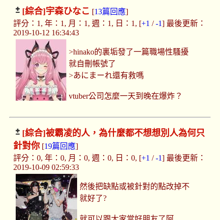
[綜合]
宇森ひなこ
[
13篇回應
]
評分：1, 年：1, 月：1, 週：1, 日：1, [
+1
/
-1
] 最後更新：
2019-10-12 16:34:43
>hinako的裏垢發了一篇職場性騷擾
就自刪帳號了
>あにまーれ還有救嗎
vtuber公司怎麼一天到晚在爆炸？
[綜合]
被霸凌的人，為什麼都不想想別人為何只
針對你
[
19篇回應
]
評分：0, 年：0, 月：0, 週：0, 日：0, [
+1
/
-1
] 最後更新：
2019-10-09 02:59:33
然後把缺點或被針對的點改掉不
就好了?
就可以跟大家當好朋友了阿