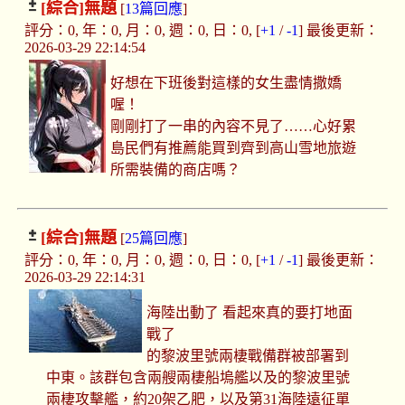
[綜合]
無題
[
13篇回應
]
評分：0, 年：0, 月：0, 週：0, 日：0, [
+1
/
-1
] 最後更新：
2026-03-29 22:14:54
好想在下班後對這樣的女生盡情撒嬌
喔！
剛剛打了一串的內容不見了……心好累
島民們有推薦能買到齊到高山雪地旅遊
所需裝備的商店嗎？
[綜合]
無題
[
25篇回應
]
評分：0, 年：0, 月：0, 週：0, 日：0, [
+1
/
-1
] 最後更新：
2026-03-29 22:14:31
海陸出動了 看起來真的要打地面
戰了
的黎波里號兩棲戰備群被部署到
中東。該群包含兩艘兩棲船塢艦以及的黎波里號
兩棲攻擊艦，約20架乙肥，以及第31海陸遠征單