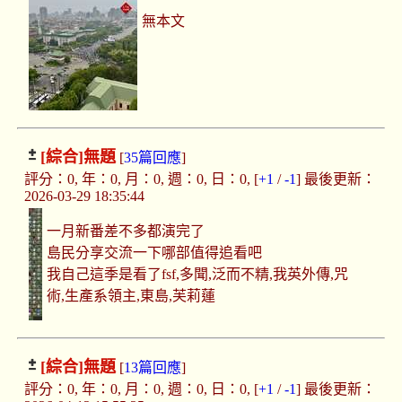
無本文
[綜合]
無題
[
35篇回應
]
評分：0, 年：0, 月：0, 週：0, 日：0, [
+1
/
-1
] 最後更新：
2026-03-29 18:35:44
一月新番差不多都演完了
島民分享交流一下哪部值得追看吧
我自己這季是看了fsf,多聞,泛而不精,我英外傳,咒
術,生產系領主,東島,芙莉蓮
[綜合]
無題
[
13篇回應
]
評分：0, 年：0, 月：0, 週：0, 日：0, [
+1
/
-1
] 最後更新：