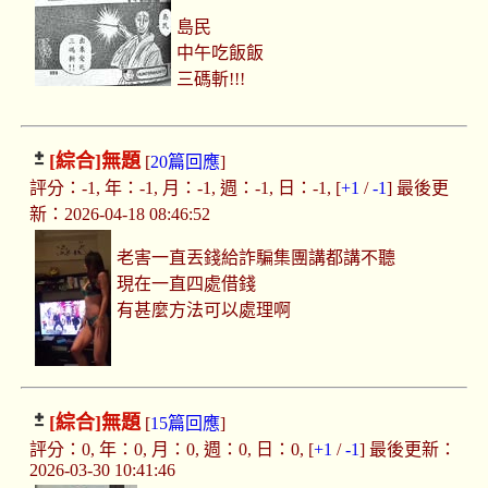
島民
中午吃飯飯
三碼斬!!!
[綜合]
無題
[
20篇回應
]
評分：-1, 年：-1, 月：-1, 週：-1, 日：-1, [
+1
/
-1
] 最後更
新：2026-04-18 08:46:52
老害一直丟錢給詐騙集團講都講不聽
現在一直四處借錢
有甚麼方法可以處理啊
[綜合]
無題
[
15篇回應
]
評分：0, 年：0, 月：0, 週：0, 日：0, [
+1
/
-1
] 最後更新：
2026-03-30 10:41:46