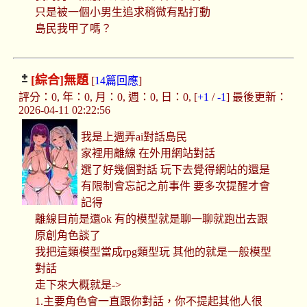
只是被一個小男生追求稍微有點打動
島民我甲了嗎？
[綜合]
無題
[
14篇回應
]
評分：0, 年：0, 月：0, 週：0, 日：0, [
+1
/
-1
] 最後更新：
2026-04-11 02:22:56
我是上週弄ai對話島民
家裡用離線 在外用網站對話
選了好幾個對話 玩下去覺得網站的還是
有限制會忘記之前事件 要多次提醒才會
記得
離線目前是還ok 有的模型就是聊一聊就跑出去跟
原創角色談了
我把這類模型當成rpg類型玩 其他的就是一般模型
對話
走下來大概就是->
1.主要角色會一直跟你對話，你不提起其他人很