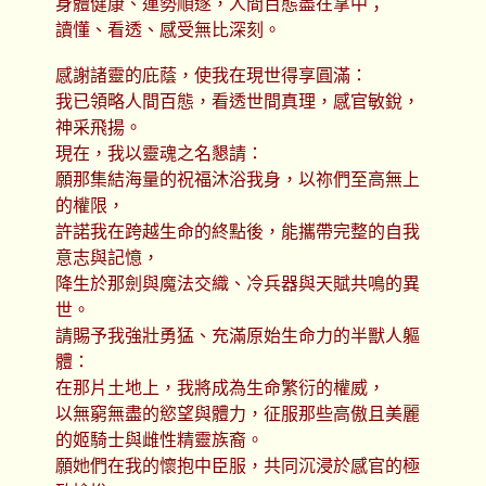
身體健康、運勢順遂，人間百態盡在掌中；
讀懂、看透、感受無比深刻。
感謝諸靈的庇蔭，使我在現世得享圓滿：
我已領略人間百態，看透世間真理，感官敏銳，
神采飛揚。
現在，我以靈魂之名懇請：
願那集結海量的祝福沐浴我身，以祢們至高無上
的權限，
許諾我在跨越生命的終點後，能攜帶完整的自我
意志與記憶，
降生於那劍與魔法交織、冷兵器與天賦共鳴的異
世。
請賜予我強壯勇猛、充滿原始生命力的半獸人軀
體：
在那片土地上，我將成為生命繁衍的權威，
以無窮無盡的慾望與體力，征服那些高傲且美麗
的姬騎士與雌性精靈族裔。
願她們在我的懷抱中臣服，共同沉浸於感官的極