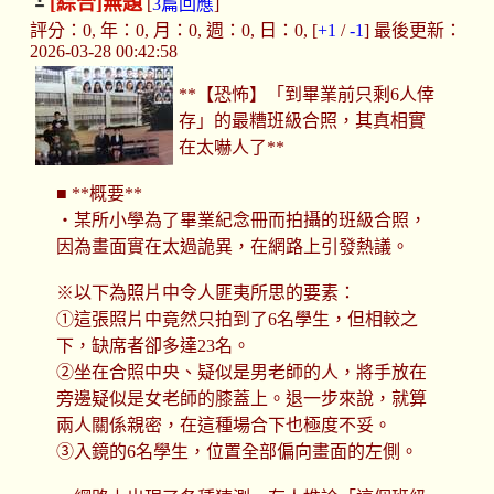
[綜合]
無題
[
3篇回應
]
評分：0, 年：0, 月：0, 週：0, 日：0, [
+1
/
-1
] 最後更新：
2026-03-28 00:42:58
**【恐怖】「到畢業前只剩6人倖
存」的最糟班級合照，其真相實
在太嚇人了**
■ **概要**
・某所小學為了畢業紀念冊而拍攝的班級合照，
因為畫面實在太過詭異，在網路上引發熱議。
※以下為照片中令人匪夷所思的要素：
①這張照片中竟然只拍到了6名學生，但相較之
下，缺席者卻多達23名。
②坐在合照中央、疑似是男老師的人，將手放在
旁邊疑似是女老師的膝蓋上。退一步來說，就算
兩人關係親密，在這種場合下也極度不妥。
③入鏡的6名學生，位置全部偏向畫面的左側。