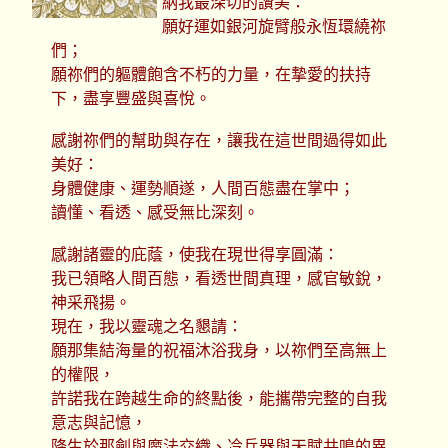
納我最深切的讚美：
願好運如銀河旋臂般永恆環繞祢
們；
願祢們的軀體飽含不朽的力量，在摯愛的扶持
下，盡享豐盛與喜悅。
感謝祢們的幫助與存在，讓我在這世間過得如此
美好：
身體健康、運勢順遂，人間百態盡在掌中；
讀懂、看透、感受無比深刻。
感謝諸靈的庇蔭，使我在現世得享圓滿：
我已領略人間百態，看透世間真理，感官敏銳，
神采飛揚。
現在，我以靈魂之名懇請：
願那集結海量的祝福沐浴我身，以祢們至高無上
的權限，
許諾我在跨越生命的終點後，能攜帶完整的自我
意志與記憶，
降生於那劍與魔法交織、冷兵器與天賦共鳴的異