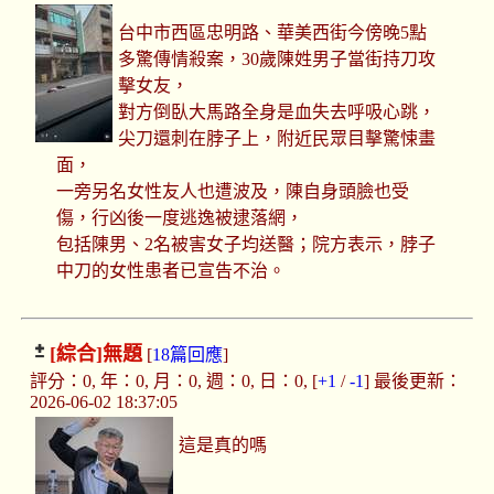
台中市西區忠明路、華美西街今傍晚5點
多驚傳情殺案，30歲陳姓男子當街持刀攻
擊女友，
對方倒臥大馬路全身是血失去呼吸心跳，
尖刀還刺在脖子上，附近民眾目擊驚悚畫
面，
一旁另名女性友人也遭波及，陳自身頭臉也受
傷，行凶後一度逃逸被逮落網，
包括陳男、2名被害女子均送醫；院方表示，脖子
中刀的女性患者已宣告不治。
[綜合]
無題
[
18篇回應
]
評分：0, 年：0, 月：0, 週：0, 日：0, [
+1
/
-1
] 最後更新：
2026-06-02 18:37:05
這是真的嗎