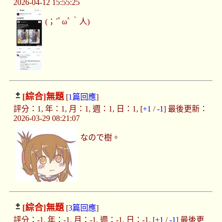
2026-04-12 15:55:25
(；´ﾟωﾟ｀人)
[綜合]
無題
[
1篇回應
]
評分：1, 年：1, 月：1, 週：1, 日：1, [
+1
/
-1
] 最後更新：
2026-03-29 08:21:07
なので樹。
[綜合]
無題
[
3篇回應
]
評分：-1, 年：-1, 月：-1, 週：-1, 日：-1, [
+1
/
-1
] 最後更