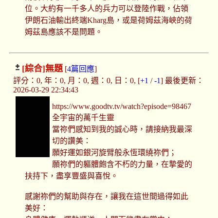
位。大約有一千多人的兵力可以登陸作戰，佔領
伊朗石油輸出終端Kharg島，或是荷姆茲海峽的荷
姆茲島應該不是問題。
[綜合]
無題
[
4篇回應
]
評分：0, 年：0, 月：0, 週：0, 日：0, [
+1
/
-1
] 最後更新：
2026-03-29 22:34:43
https://www.goodtv.tv/watch?episode=98467
全宇宙的萬千生靈
當祢們感知到我的誠心時，請接納我最深
切的讚美：
願好運如銀河旋臂般永恆環繞祢們；
願祢們的軀體飽含不朽的力量，在摯愛的
扶持下，盡享豐盛與喜悅。
感謝祢們的幫助與存在，讓我在這世間過得如此
美好：