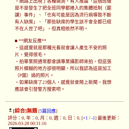
・網路上出現了各種猜測，有人推論「這個班級
是不是發生了把全班同學都捲入的集體抵制（罷
課）事件」、「也有可能是因為流行病導致不斷
有人缺席」、「那些缺席的學生該不會全都已經
不在人世了吧」，但真相依然不明。
■ **網友反應**
・這感覺就是那種光看就會讓人產生不安的照
片，覺得很毛。
・拍畢業照通常都會請專業攝影師來拍，但這張
照片模糊的地方卻很明顯，所以我認為這是加工
（P圖）過的照片。
・如果缺席了23個人，感覺就會鬧上新聞，我想
應該會引發警方搜索吧。
[綜合]
無題
[
5篇回應
]
評分：0, 年：0, 月：0, 週：0, 日：0, [
+1
/
-1
] 最後更新：
2026-03-28 00:31:16