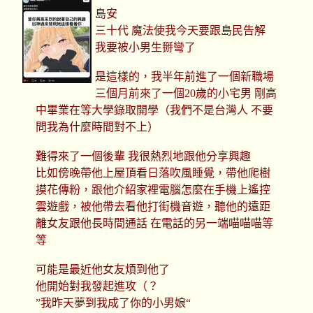
島安
三十代 魔法使我今天要跟島民告解
我要被小男生掰彎了
是這樣的，我半年前進了一個新職場
三個月前來了一個20歲的小宅男 剛高
中畢業在等大學錄取開學（我們不是台灣人 不要
問我為什麼時間對不上）
難得來了一個後輩 我很熱烈地跟他分享興趣
比如傍晚帶他上屋頂看日落吹風睡覺，帶他爬樹
摸花傳粉，跟他介紹家裡電腦怎麼在手機上遙控
雲遊戲，被他帶去看他打街機音遊，聽他的遠距
離女友跟他長時間通話 在電話的另一端喵喵喵等
等
可能是最近他女友煩到他了
他開始對我發起進攻（？
”我昨天夢到我成了你的小男娘“