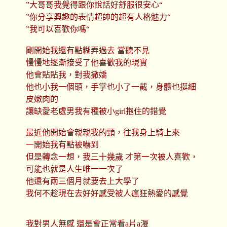
”大哥哥我覺得跟你說話好舒服很安心“
”你分享興趣的表情超帥的超有人格魅力“
”我可以喜歡你嗎“
剛開始我還有點糊弄過去 當聽不見
慢慢地逐漸接受了他喜歡我的現實
他會貼貼我，對我撒嬌
他也小我一個頭，手掌也小了一截，身體也挺細
皮嫩肉的
讓缺愛老處男我有種被小girl抱住的錯覺
最近他開始會親親我的頸，往我身上騎上來
一開始我有點被嚇到
但是轉念一想，我三十幾歲 才第一次被人喜歡，
可能也就是人生唯一一次了
他還有兩三個月就要去上大學了
我何不趁現在去好好感受被人瘋狂熱愛的感覺
我對男人無感 還是會正常看a片a漫