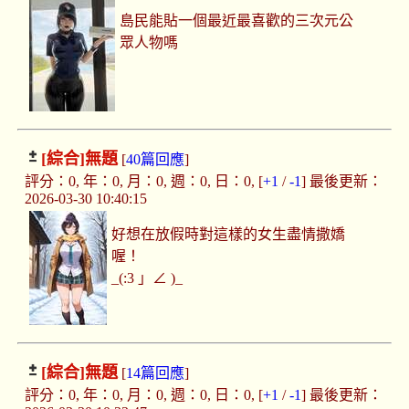
島民能貼一個最近最喜歡的三次元公
眾人物嗎
[綜合]
無題
[
40篇回應
]
評分：0, 年：0, 月：0, 週：0, 日：0, [
+1
/
-1
] 最後更新：
2026-03-30 10:40:15
好想在放假時對這樣的女生盡情撒嬌
喔！
_(:3 」∠ )_
[綜合]
無題
[
14篇回應
]
評分：0, 年：0, 月：0, 週：0, 日：0, [
+1
/
-1
] 最後更新：