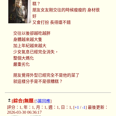
糕？
朋友女友剛交往的時候瘦瘦的 身材很
好
又會打扮 長得還不錯
交往以後卻越吃越胖
身體越來越大隻
加上年紀越來越大
少女氣息已經完全消失，
整個大媽化
嚴重劣化
朋友覺得外型已經完全不是他的菜了
就這樣分手是不是很糟糕？
[綜合]
無題
[
5篇回應
]
評分：1, 年：1, 月：1, 週：1, 日：1, [
+1
/
-1
] 最後更新：
2026-03-30 06:36:17