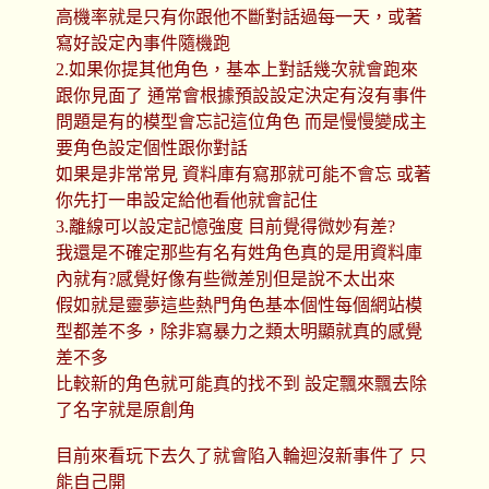
高機率就是只有你跟他不斷對話過每一天，或著
寫好設定內事件隨機跑
2.如果你提其他角色，基本上對話幾次就會跑來
跟你見面了 通常會根據預設設定決定有沒有事件
問題是有的模型會忘記這位角色 而是慢慢變成主
要角色設定個性跟你對話
如果是非常常見 資料庫有寫那就可能不會忘 或著
你先打一串設定給他看他就會記住
3.離線可以設定記憶強度 目前覺得微妙有差?
我還是不確定那些有名有姓角色真的是用資料庫
內就有?感覺好像有些微差別但是說不太出來
假如就是靈夢這些熱門角色基本個性每個網站模
型都差不多，除非寫暴力之類太明顯就真的感覺
差不多
比較新的角色就可能真的找不到 設定飄來飄去除
了名字就是原創角
目前來看玩下去久了就會陷入輪迴沒新事件了 只
能自己開