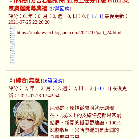
[四格]
[方吉君翻推特] 推特上在夯什麼 PART.東
京奧運開幕典禮
[
27篇回應
]
評分：0, 年：0, 月：0, 週：0, 日：0, [
+1
/
-1
] 最後更新：
2021-07-25 22:26:20
https://rinakawaei.blogspot.com/2021/07/part_24.html
[綜合]
無題
[
16篇回應
]
評分：-2, 年：-2, 月：-2, 週：-2, 日：-2, [
+1
/
-1
] 最後更
新：2021-07-28 17:43:54
尼瑪的，原神從開服就玩到現
在，7成以上的支線任務都是悲劇
結局，新開的稻妻更離譜，100%
悲劇收尾，米哈游編劇是虛淵的
分靈體是不是....