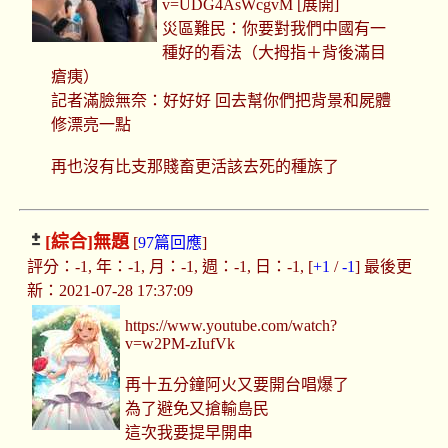
v=UDG4AsWcgvM [展開]
災區難民：你要對我們中國有一
種好的看法（大拇指＋背後滿目
瘡痍）
記者滿臉無奈：好好好 回去幫你們把背景和屍體
修漂亮一點
再也沒有比支那賤畜更活該去死的種族了
[綜合]
無題
[
97篇回應
]
評分：-1, 年：-1, 月：-1, 週：-1, 日：-1, [
+1
/
-1
] 最後更
新：2021-07-28 17:37:09
https://www.youtube.com/watch?
v=w2PM-zIufVk
再十五分鐘阿火又要開台唱爆了
為了避免又搶輸島民
這次我要提早開串