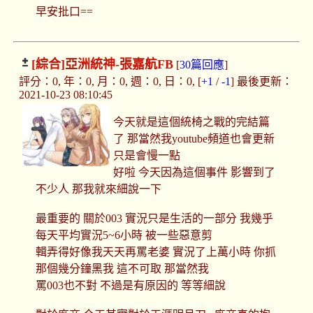
早安批口==
[綜合]
亞洲統神-張嘉航FB
[
30篇回應
]
評分：0, 年：0, 月：0, 週：0, 日：0, [
+1
/
-1
] 最後更新：
2021-10-23 08:10:45
今天就是這個統椅之戰的完結篇
了 那當然我youtube頻道也會更新
只是會慢一點
好啦 今天因為這個事件 影響到了
不少人 那我就來細說一下
最重要的 關於003 實況只是生活的一部分 我幾乎
每天平均實況5~6小時 被一些惡意剪
輯弄得好像我天天再罵老婆 實況了上萬小時 你抓
那個幾分鐘黑我 這不可取 那當然我
罵003也不對 不過是有原因的 等等細說