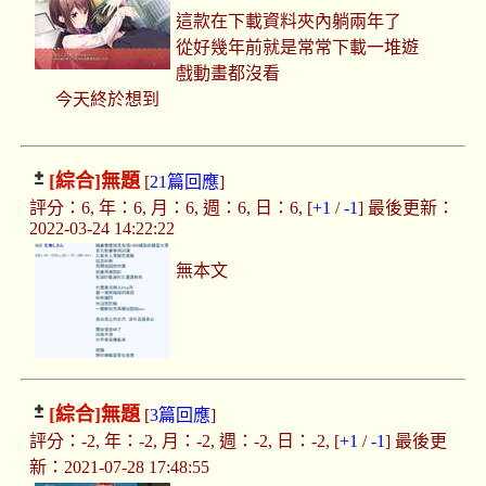
這款在下載資料夾內躺兩年了
從好幾年前就是常常下載一堆遊
戲動畫都沒看
今天終於想到
[綜合]
無題
[
21篇回應
]
評分：6, 年：6, 月：6, 週：6, 日：6, [
+1
/
-1
] 最後更新：
2022-03-24 14:22:22
無本文
[綜合]
無題
[
3篇回應
]
評分：-2, 年：-2, 月：-2, 週：-2, 日：-2, [
+1
/
-1
] 最後更
新：2021-07-28 17:48:55