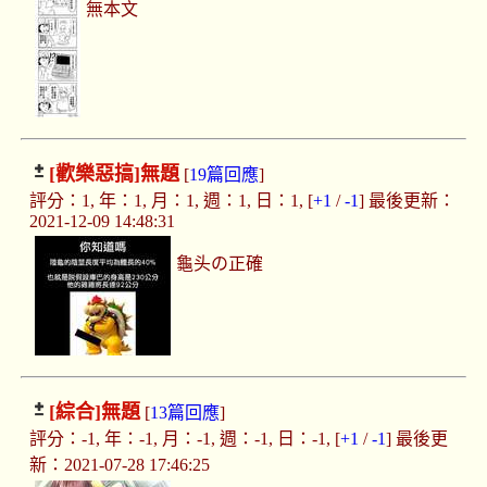
無本文
[歡樂惡搞]
無題
[
19篇回應
]
評分：1, 年：1, 月：1, 週：1, 日：1, [
+1
/
-1
] 最後更新：
2021-12-09 14:48:31
龜头の正確
[綜合]
無題
[
13篇回應
]
評分：-1, 年：-1, 月：-1, 週：-1, 日：-1, [
+1
/
-1
] 最後更
新：2021-07-28 17:46:25