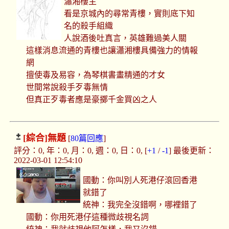
瀟湘樓主
看是京城內的尋常青樓，實則底下知
名的殺手組織
人說酒後吐真言，英雄難過美人關
這樣消息流通的青樓也讓瀟湘樓具備強力的情報
網
擅使毒及易容，為琴棋書畫精通的才女
世間常說殺手歹毒無情
但真正歹毒者應是豪擲千金買凶之人
[綜合]
無題
[
80篇回應
]
評分：0, 年：0, 月：0, 週：0, 日：0, [
+1
/
-1
] 最後更新：
2022-03-01 12:54:10
國動：你叫別人死港仔滾回香港
就錯了
統神：我完全沒錯啊，哪裡錯了
國動：你用死港仔這種微歧視名詞