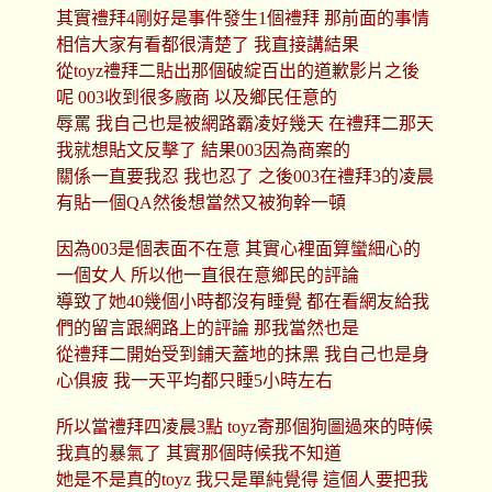
其實禮拜4剛好是事件發生1個禮拜 那前面的事情
相信大家有看都很清楚了 我直接講結果
從toyz禮拜二貼出那個破綻百出的道歉影片之後
呢 003收到很多廠商 以及鄉民任意的
辱罵 我自己也是被網路霸凌好幾天 在禮拜二那天
我就想貼文反擊了 結果003因為商案的
關係一直要我忍 我也忍了 之後003在禮拜3的凌晨
有貼一個QA然後想當然又被狗幹一頓
因為003是個表面不在意 其實心裡面算蠻細心的
一個女人 所以他一直很在意鄉民的評論
導致了她40幾個小時都沒有睡覺 都在看網友給我
們的留言跟網路上的評論 那我當然也是
從禮拜二開始受到鋪天蓋地的抹黑 我自己也是身
心俱疲 我一天平均都只睡5小時左右
所以當禮拜四凌晨3點 toyz寄那個狗圖過來的時候
我真的暴氣了 其實那個時候我不知道
她是不是真的toyz 我只是單純覺得 這個人要把我