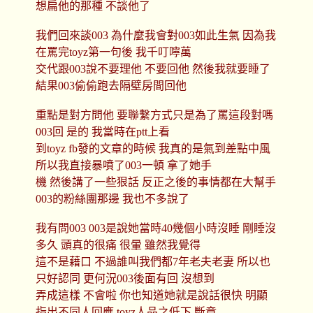
想扁他的那種 不談他了
我們回來談003 為什麼我會對003如此生氣 因為我
在罵完toyz第一句後 我千叮嚀萬
交代跟003說不要理他 不要回他 然後我就要睡了
結果003偷偷跑去隔壁房間回他
重點是對方問他 要聯繫方式只是為了罵這段對嗎
003回 是的 我當時在ptt上看
到toyz fb發的文章的時候 我真的是氣到差點中風
所以我直接暴噴了003一頓 拿了她手
機 然後講了一些狠話 反正之後的事情都在大幫手
003的粉絲團那邊 我也不多說了
我有問003 003是說她當時40幾個小時沒睡 剛睡沒
多久 頭真的很痛 很暈 雖然我覺得
這不是藉口 不過誰叫我們都7年老夫老妻 所以也
只好認同 更何況003後面有回 沒想到
弄成這樣 不會啦 你也知道她就是說話很快 明顯
指出不同人回應 toyz人品之低下 斷章