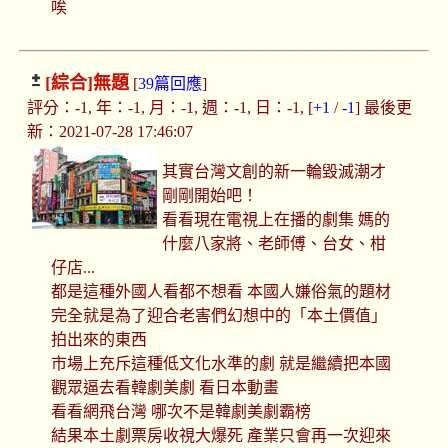
唉
[綜合]
無題
[
39篇回應
]
評分：-1, 年：-1, 月：-1, 週：-1, 日：-1, [
+1
/
-1
] 最後更
新：2021-07-28 17:46:07
其實台灣文創的新一輪毀滅潮才
剛剛開始吧！
看看現在電視上在播的劇集 媽的
什麼八家將、老師傅、台女、柑
仔店...
都是這種外國人看都不想看 本國人嫌俗氣的題材
完全就是為了迎合老害們幻想中的「本土價值」
拍出來的東西
市場上充斥這種低文化水準的劇 就是繼續把本國
觀眾逼去看韓劇美劇 看日本動畫
看看網飛台灣 哪次不是韓劇美劇霸榜
結果本土劇票房收視大爆死 產業只會再一次迎來