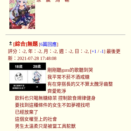
[綜合]
無題
[
6篇回應
]
評分：-2, 年：-2, 月：-2, 週：-2, 日：-2, [
+1
/
-1
] 最後更
新：2021-07-28 17:48:08
剛剛聽gura的歌聽到哭
我平常不菸不酒戒糖
有在穿搭長的又不算太醜牙齒整
齊愛乾淨
飲料也只喝無糖綠茶 控制飲食規律健身
要找到這種條件的女生不如夢裡找吧
已經放棄了
這個女權至上的社會
男生太溫柔只是被當工具駝獸