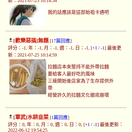
新：2021-07-25 10:14:54
我的話應該是這部始祖卡通吧
[歡樂惡搞]
無題
[
17篇回應
]
評分：-1, 年：-1, 月：-1, 週：-1, 日：-1, [
+1
/
-1
] 最後更
新：2021-07-25 10:14:59
拉麵店本來堅持不能外帶拉麵
要給客人最好吃的風味
三級開始後店家為了生存提供外
帶
經營許久的拉麵文化徹底崩壞
[軍武]
水耕韭菜
[
1篇回應
]
評分：0, 年：0, 月：0, 週：0, 日：0, [
+1
/
-1
] 最後更新：
2022-06-12 19:54:25