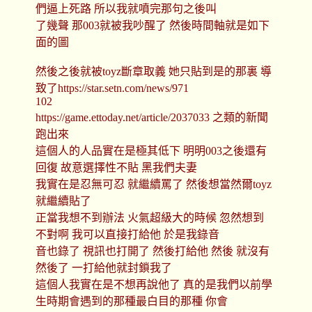
們逼上死路 所以我就噴完那句之後叫
了幾聲 那003就被我吵醒了 然後時間軸就是如下
面的圖
然後之後就被toyz斷章取義 她只貼到是的那裏 導
致了https://star.setn.com/news/971
102
https://game.ettoday.net/article/2037033 之類的新聞
跑出來
這個人的人品實在是極其低下 明明003之後還有
回復 故意選擇性不貼 黑我們夫妻
我實在是忍無可忍 就繼續罵了 然後想當然爾toyz
就繼續貼了
正當我想不到辦法 火氣超級大的時候 忽然想到
不對啊 我可以直接打給他 於是我錄音
音也錄了 視訊也打開了 然後打給他 然後 就沒有
然後了 一打給他就封鎖我了
這個人我實在是不想再說他了 真的是我們以前學
生時期會遇到的那種最白目的那種 你會