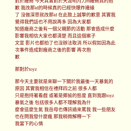
對於廠商 今天其實對於天涯明月刀m廠商真的抱
歉 我改那id的時候真的已經快爆炸邊緣
了 沒做深思就改那id 在此致上誠摯的歉意 其實我
覺得我們話也不用說再多 因為大家都
知道廠商之後有一個父親節的活動 那會造成什麼
影響我相信大家也都清楚 而且這個案子
文宣 影片也都拍了也沒辦法取消 所以假如因為此
次事件造成對廠商之後的影響 再次抱
歉
那對於toyz
那今天主要就是來聊一下關於我最後一天暴氣的
原因 其實我相信在禮拜四之前 很多人都
只是抱持著看戲 或著是揶揄的態度 直到我跟toyz
暴氣之後 包括很多人都不理解我為什
麼會這麼生氣 我岳母也傳訊過來罵我 我一些朋友
也在問我發什麼瘋 那我稍微解釋一下
我當下的心情