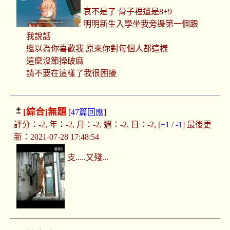
哀不是了 骨子裡還是8+9
明明新生入學坐我旁邊第一個跟
我說話
還以為你喜歡我 原來你對每個人都這樣
這麼沒節操破麻
請不要在這樣了我很困擾
[綜合]
無題
[
47篇回應
]
評分：-2, 年：-2, 月：-2, 週：-2, 日：-2, [
+1
/
-1
] 最後更
新：2021-07-28 17:48:54
支.....又殘...