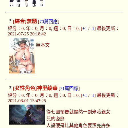
[綜合]
無題
[
70篇回應
]
評分：0, 年：0, 月：0, 週：0, 日：0, [
+1
/
-1
] 最後更新：
2021-07-25 20:18:42
無本文
[女性角色]
神里綾華
[
71篇回應
]
評分：0, 年：0, 月：0, 週：0, 日：0, [
+1
/
-1
] 最後更新：
2021-08-01 15:43:25
從七國預告就儼然一副米哈親女
兒的姿態
人設硬是比其他角色要漂亮許多