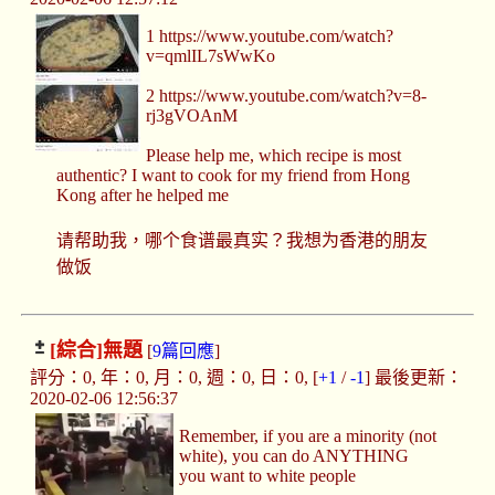
1 https://www.youtube.com/watch?
v=qmlIL7sWwKo
2 https://www.youtube.com/watch?v=8-
rj3gVOAnM
Please help me, which recipe is most
authentic? I want to cook for my friend from Hong
Kong after he helped me
请帮助我，哪个食谱最真实？我想为香港的朋友
做饭
[綜合]
無題
[
9篇回應
]
評分：0, 年：0, 月：0, 週：0, 日：0, [
+1
/
-1
] 最後更新：
2020-02-06 12:56:37
Remember, if you are a minority (not
white), you can do ANYTHING
you want to white people