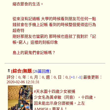
縮衣節食的生活。
從來沒有記過帳 大學的時候看到朋友花任何一點
錢就會在手機上記帳 看到的時候整個覺得這行為
超奇特
剛好那朋友也蠻窮的 那時候也造就了我對於「記
帳=窮人」這樣的刻板印象
島上的窮鬼們會記帳嗎？
[綜合]
無題
[
26篇回應
]
評分：0, 年：0, 月：0, 週：0, 日：0, [
+1
/
-1
] 最後更新：
2020-02-06 12:31:31
#天水圍十四歲少女被捕
少女名為黃卓敏（同音），十四歲，
因未能出示身分證被捕，上左
AM9858。要家人！