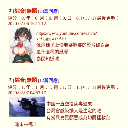
[綜合]
無題
[
23篇回應
]
評分：0, 年：0, 月：0, 週：0, 日：0, [
+1
/
-1
] 最後更新：
2020-02-06 16:11:12
https://www.youtube.com/watch?
v=Gjgyjwr7AI0
像這樣子上傳老婆胸部的影片破百萬
是什麼樣的感覺
島民知道嗎
[綜合]
無題
[
12篇回應
]
評分：1, 年：1, 月：1, 週：1, 日：1, [
+1
/
-1
] 最後更新：
2020-02-07 04:53:17
中國一直空投病毒過來
台灣會感染擴大是注定的吧
有當兵島民願意成為切嗣拯救台
灣未來嗎？