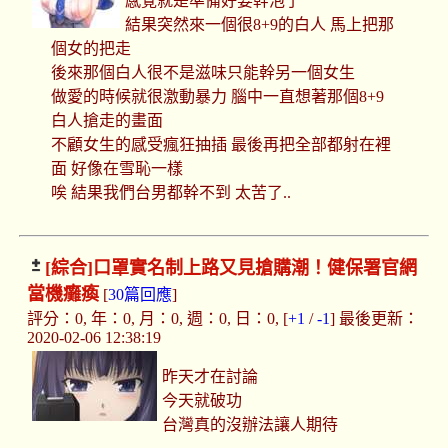
感覺就是準備好要幹泡了
結果突然來一個很8+9的白人 馬上把那
個女的把走
後來那個白人很不是滋味只能幹另一個女生
做愛的時候就很激動暴力 腦中一直想著那個8+9
白人搶走的畫面
不顧女生的感受瘋狂抽插 最後再把全部都射在裡
面 好像在雪恥一樣
唉 結果我們台男都幹不到 太苦了..
[綜合]
口罩實名制上路又見搶購潮！健保署官網
當機癱瘓
[
30篇回應
]
評分：0, 年：0, 月：0, 週：0, 日：0, [
+1
/
-1
] 最後更新：
2020-02-06 12:38:19
昨天才在討論
今天就破功
台灣真的沒辦法讓人期待