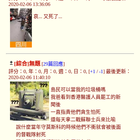
2020-02-06 13:36:06
哀... 又死了...
[綜合]
無題
[
29篇回應
]
評分：0, 年：0, 月：0, 週：0, 日：0, [
+1
/
-1
] 最後更新：
2020-02-06 11:40:10
島民可以當我的垃圾桶嗎
我爸看到香港醫護人員罷工的新
聞後
一直指責他們貪生怕死
還每天拿二戰蘇聯士兵來比喻
說什麼當年守莫斯科的時候他們不衝就會被後面
的督戰隊射死