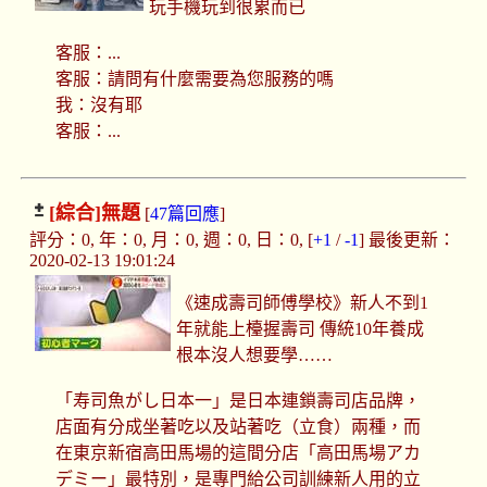
玩手機玩到很累而已
客服：...
客服：請問有什麼需要為您服務的嗎
我：沒有耶
客服：...
[綜合]
無題
[
47篇回應
]
評分：0, 年：0, 月：0, 週：0, 日：0, [
+1
/
-1
] 最後更新：
2020-02-13 19:01:24
《速成壽司師傅學校》新人不到1
年就能上檯握壽司 傳統10年養成
根本沒人想要學……
「寿司魚がし日本一」是日本連鎖壽司店品牌，
店面有分成坐著吃以及站著吃（立食）兩種，而
在東京新宿高田馬場的這間分店「高田馬場アカ
デミー」最特別，是專門給公司訓練新人用的立