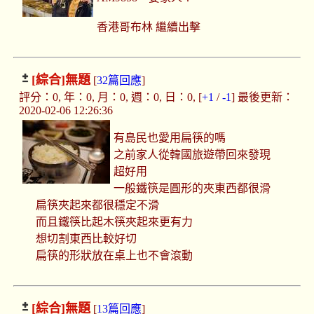
香港哥布林 繼續出擊
[綜合]
無題
[
32篇回應
]
評分：0, 年：0, 月：0, 週：0, 日：0, [
+1
/
-1
] 最後更新：
2020-02-06 12:26:36
有島民也愛用扁筷的嗎
之前家人從韓國旅遊帶回來發現
超好用
一般鐵筷是圓形的夾東西都很滑
扁筷夾起來都很穩定不滑
而且鐵筷比起木筷夾起來更有力
想切割東西比較好切
扁筷的形狀放在桌上也不會滾動
[綜合]
無題
[
13篇回應
]