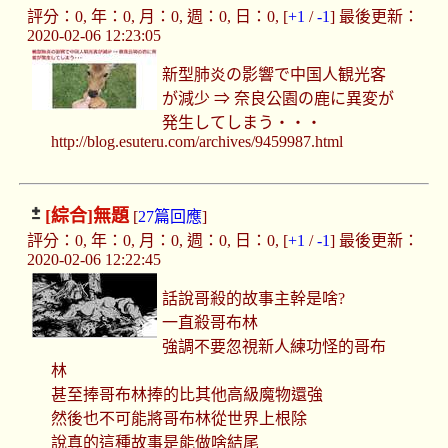
評分：0, 年：0, 月：0, 週：0, 日：0, [
+1
/
-1
] 最後更新：
2020-02-06 12:23:05
新型肺炎の影響で中国人観光客
が減少 ⇒ 奈良公園の鹿に異変が
発生してしまう・・・
http://blog.esuteru.com/archives/9459987.html
[綜合]
無題
[
27篇回應
]
評分：0, 年：0, 月：0, 週：0, 日：0, [
+1
/
-1
] 最後更新：
2020-02-06 12:22:45
話說哥殺的故事主幹是啥?
一直殺哥布林
強調不要忽視新人練功怪的哥布
林
甚至捧哥布林捧的比其他高級魔物還強
然後也不可能將哥布林從世界上根除
說真的這種故事是能做啥結尾