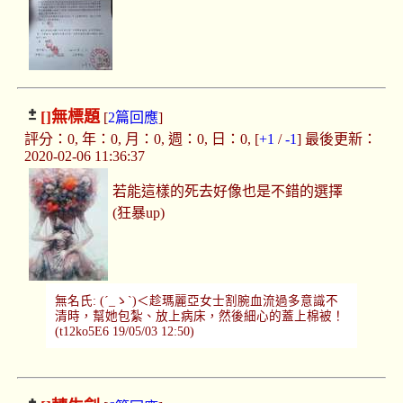
[]
無標題
[
2篇回應
]
評分：0, 年：0, 月：0, 週：0, 日：0, [
+1
/
-1
] 最後更新：
2020-02-06 11:36:37
若能這樣的死去好像也是不錯的選擇
(狂暴up)
無名氏: (´_ゝ`)＜趁瑪麗亞女士割腕血流過多意識不
清時，幫她包紮、放上病床，然後細心的蓋上棉被！
(t12ko5E6 19/05/03 12:50)