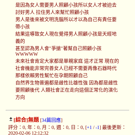
是因為女人需要男人照顧小孩所以女人才被迫去
討好男人 拉住男人來幫忙照顧小孩
男人是後來被文明洗腦所以才以為自己有責任要
帶小孩
結果這導致女人現在覺得男人照顧小孩是天經地
義的
甚至認為男人會"爭搶"著幫自己照顧小孩
WWWWW
未來社會肯定大家都是單親家庭 這才正常 現在的
社會機能非常完善女人已經不需要再像石器時代
那樣依賴男性幫忙在孕期照顧自己
自然界生物普遍都是雌性比雄性強 因為都是雌性
要照顧後代 人類社會正在走向這個正常化的演化
方向
[綜合]
無題
[
34篇回應
]
評分：0, 年：0, 月：0, 週：0, 日：0, [
+1
/
-1
] 最後更新：
2020-02-06 12:12:32