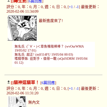
[]
轉生劍
[
6篇回應
]
評分：0, 年：0, 月：0, 週：0, 日：0, [
+1
/
-1
] 最後更新：
2020-02-06 11:34:09
最新進度來了!
無名氏: (ﾟ∀。)＜章魚嘴吸棒棒？ (wvOurWMA
19/05/02 17:01)
無名氏: 超正! (mlf114FU 19/05/04 00:03)
嗜精學姊: 這對手，值得一戰 (nQzlSDRM 19/05/04
01:12)
[]
貓神逗貓草！
[
6篇回應
]
評分：0, 年：0, 月：0, 週：0, 日：0, [
+1
/
-1
] 最後更新：
2020-02-06 11:31:20
無內文