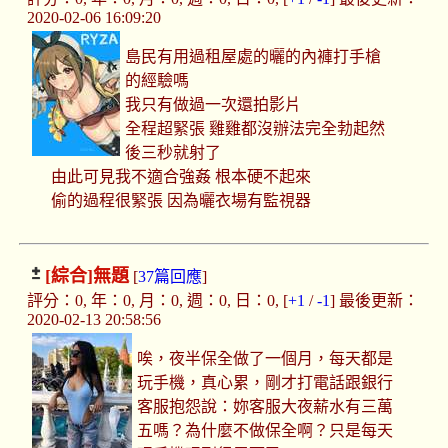
2020-02-06 16:09:20
島民有用過租屋處的曬的內褲打手槍
的經驗嗎
我只有做過一次還拍影片
全程超緊張 雞雞都沒辦法完全勃起然
後三秒就射了
由此可見我不適合強姦 根本硬不起來
偷的過程很緊張 因為曬衣場有監視器
[綜合]
無題
[
37篇回應
]
評分：0, 年：0, 月：0, 週：0, 日：0, [
+1
/
-1
] 最後更新：
2020-02-13 20:58:56
唉，夜半保全做了一個月，每天都是
玩手機，真心累，剛才打電話跟銀行
客服抱怨說：妳客服大夜薪水有三萬
五嗎？為什麼不做保全啊？只是每天