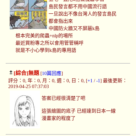
島民發言都不用中國流行語
一旦說出不像台灣人的發言島民
都會指出來
中國防火牆又不屏蔽k島
根本完美的爬蟲+nlp的場所
最近買粉專之所以會用管管稱呼
就是不小心學到k島的專用語
[綜合]
無題
[
10篇回應
]
評分：0, 年：0, 月：0, 週：0, 日：0, [
+1
/
-1
] 最後更新：
2019-04-25 07:37:03
答案已經很清楚了吧
這張繪圖的底子 已經達到日本一線
漫畫家的程度了