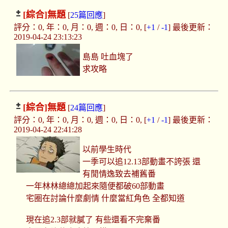
[綜合]
無題
[
25篇回應
]
評分：0, 年：0, 月：0, 週：0, 日：0, [
+1
/
-1
] 最後更新：
2019-04-24 23:13:23
島島 吐血塊了
求攻略
[綜合]
無題
[
24篇回應
]
評分：0, 年：0, 月：0, 週：0, 日：0, [
+1
/
-1
] 最後更新：
2019-04-24 22:41:28
以前學生時代
一季可以追12.13部動畫不誇張 還
有閒情逸致去補舊番
一年林林總總加起來隨便都破60部動畫
宅圈在討論什麼劇情 什麼當紅角色 全都知道
現在追2.3部就膩了 有些還看不完棄番