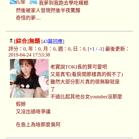
我夢到我跑去學吃檳榔
然後被家人發現然後半夜驚醒
奇怪的夢....
[綜合]
無題
[
43篇回應
]
評分：0, 年：0, 月：0, 週：0, 日：0, [
+1
/
-1
] 最後更新：
2019-04-24 17:53:38
老實說TOKI長的算可愛吧
又是真宅(看房間那樣真的假不了)
雖然大部分影片真的很無聊就是
了
不過比起其他台女youtuber沒那麼
假掰
又沒出過啥爭議
在島上為啥那麼臭阿