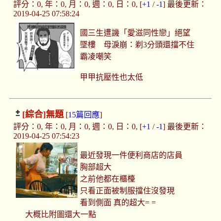
評分：0, 年：0, 月：0, 週：0, 日：0, [
+1
/
-1
] 最後更新：
2019-04-25 07:58:24
國三生遭譏「愛滋同性戀」絕望
墜樓 母淚崩：剃3分頭還擋不住
霸凌嘲笑
甲甲抗壓性也太低
[綜合]
無題
[
15篇回應
]
評分：0, 年：0, 月：0, 週：0, 日：0, [
+1
/
-1
] 最後更新：
2019-04-25 07:54:23
最近發現一件便利商店的店員
胸部超大
之前他都在櫃檯
只看正面被制服擋住沒發現
看到側面 真的超大= =
大概比附圖還大一點