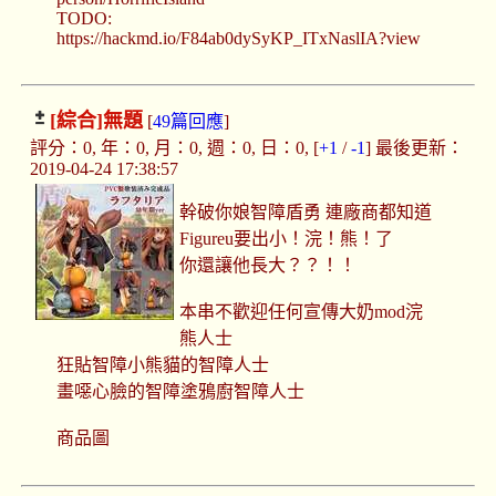
TODO:
https://hackmd.io/F84ab0dySyKP_ITxNaslIA?view
[綜合]
無題
[
49篇回應
]
評分：0, 年：0, 月：0, 週：0, 日：0, [
+1
/
-1
] 最後更新：
2019-04-24 17:38:57
幹破你娘智障盾勇 連廠商都知道
Figureu要出小！浣！熊！了
你還讓他長大？？！！
本串不歡迎任何宣傳大奶mod浣
熊人士
狂貼智障小熊貓的智障人士
畫噁心臉的智障塗鴉廚智障人士
商品圖