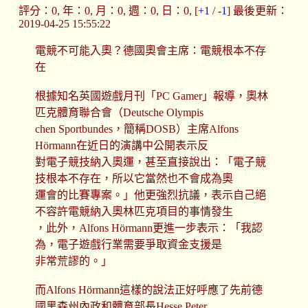
評分：0, 年：0, 月：0, 週：0, 日：0, [
+1
/
-1
] 最後更新：
2019-04-25 15:55:22
電競不可能入奧？德國奧會主席：電競根本不存
在
根據知名英國遊戲月刊「PC Gamer」報導，奧林
匹克體育聯合會（Deutsche Olympis
chen Sportbundes，簡稱DOSB）主席Alfons
Hörmann在近日的演講中公開表示反
對電子競技納入奧運，甚至直接說出：「電子競
技根本不存在，所以它當然也不會成為奧
運會的比賽專案。」他更強烈抗議，表示自己絕
不容許電競納入奧林匹克項目的事情發生
，此外，Alfons Hörmann更進一步表示：「我認
為，電子遊戲行業需要爭取資金支援是
非常荒謬的。」
而Alfons Hörmann這樣的說法正好呼應了先前德
國黑森州內政和體育部長Hesse Peter