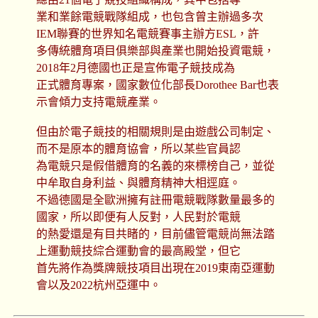
業和業餘電競戰隊組成，也包含曾主辦過多次
IEM聯賽的世界知名電競賽事主辦方ESL，許
多傳統體育項目俱樂部與產業也開始投資電競，
2018年2月德國也正是宣佈電子競技成為
正式體育專案，國家數位化部長Dorothee Bar也表
示會傾力支持電競產業。
但由於電子競技的相關規則是由遊戲公司制定、
而不是原本的體育協會，所以某些官員認
為電競只是假借體育的名義的來標榜自己，並從
中牟取自身利益、與體育精神大相逕庭。
不過德國是全歐洲擁有註冊電競戰隊數量最多的
國家，所以即便有人反對，人民對於電競
的熱愛還是有目共睹的，目前儘管電競尚無法踏
上運動競技綜合運動會的最高殿堂，但它
首先將作為獎牌競技項目出現在2019東南亞運動
會以及2022杭州亞運中。