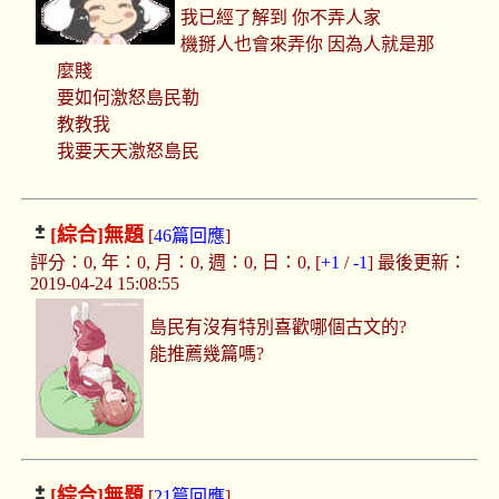
我已經了解到 你不弄人家
機掰人也會來弄你 因為人就是那
麼賤
要如何激怒島民勒
教教我
我要天天激怒島民
[綜合]
無題
[
46篇回應
]
評分：0, 年：0, 月：0, 週：0, 日：0, [
+1
/
-1
] 最後更新：
2019-04-24 15:08:55
島民有沒有特別喜歡哪個古文的?
能推薦幾篇嗎?
[綜合]
無題
[
21篇回應
]