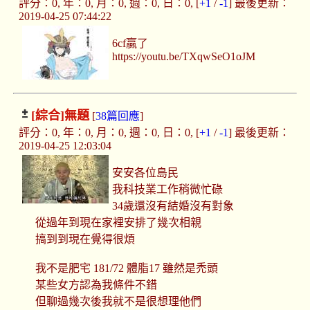
評分：0, 年：0, 月：0, 週：0, 日：0, [
+1
/
-1
] 最後更新：
2019-04-25 07:44:22
6cf贏了
https://youtu.be/TXqwSeO1oJM
[綜合]
無題
[
38篇回應
]
評分：0, 年：0, 月：0, 週：0, 日：0, [
+1
/
-1
] 最後更新：
2019-04-25 12:03:04
安安各位島民
我科技業工作稍微忙碌
34歲還沒有結婚沒有對象
從過年到現在家裡安排了幾次相親
搞到到現在覺得很煩
我不是肥宅 181/72 體脂17 雖然是禿頭
某些女方認為我條件不錯
但聊過幾次後我就不是很想理他們