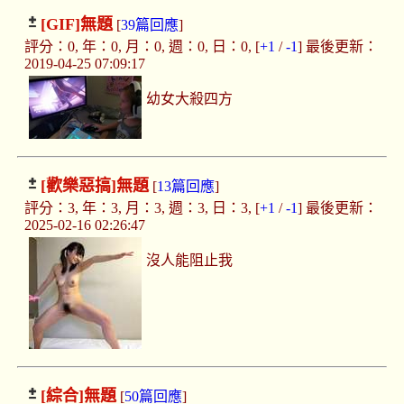
[GIF]
無題
[
39篇回應
]
評分：0, 年：0, 月：0, 週：0, 日：0, [
+1
/
-1
] 最後更新：
2019-04-25 07:09:17
幼女大殺四方
[歡樂惡搞]
無題
[
13篇回應
]
評分：3, 年：3, 月：3, 週：3, 日：3, [
+1
/
-1
] 最後更新：
2025-02-16 02:26:47
沒人能阻止我
[綜合]
無題
[
50篇回應
]