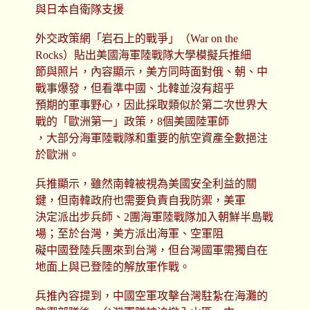
與日本自衛隊支援
外交政策網「岩石上的戰爭」（War on the
Rocks）貼出美國海軍陸戰隊大學模擬兵推細
節與照片，內容顯示，美方同時面對俄、朝、中
戰事爆發，但看準中國、北韓並沒有超乎
預期的軍事野心，因此採取類似於第二次世界大
戰的「歐洲第一」政策，8個美國陸軍師
，大部分海軍陸戰隊和重要的航空資產全數挹注
於歐洲。
兵推顯示，雖然南韓被視為美國安全利益的關
鍵，但南韓政府也需要負責自我防禦，美軍
決定派出步兵師、2團海軍陸戰隊加入朝鮮半島戰
場；至於台灣，美方派出海軍、空軍阻
礙中國登陸兵團來到台灣，但台灣國軍需獨自在
地面上與已登陸的解放軍作戰。
兵推內容提到，中國空軍攻擊台灣駐紮在海灘的