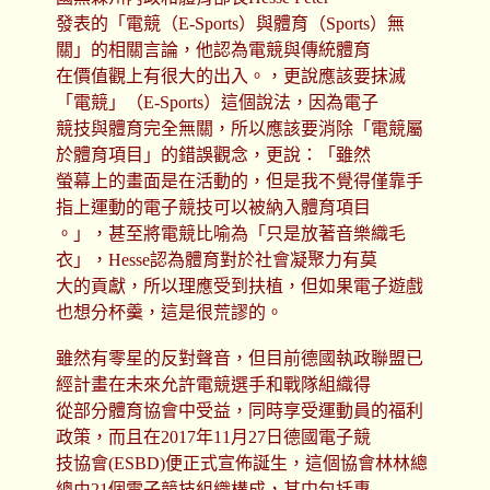
發表的「電競（E-Sports）與體育（Sports）無
關」的相關言論，他認為電競與傳統體育
在價值觀上有很大的出入。，更說應該要抹滅
「電競」（E-Sports）這個說法，因為電子
競技與體育完全無關，所以應該要消除「電競屬
於體育項目」的錯誤觀念，更說：「雖然
螢幕上的畫面是在活動的，但是我不覺得僅靠手
指上運動的電子競技可以被納入體育項目
。」，甚至將電競比喻為「只是放著音樂織毛
衣」，Hesse認為體育對於社會凝聚力有莫
大的貢獻，所以理應受到扶植，但如果電子遊戲
也想分杯羹，這是很荒謬的。
雖然有零星的反對聲音，但目前德國執政聯盟已
經計畫在未來允許電競選手和戰隊組織得
從部分體育協會中受益，同時享受運動員的福利
政策，而且在2017年11月27日德國電子競
技協會(ESBD)便正式宣佈誕生，這個協會林林總
總由21個電子競技組織構成，其中包括專