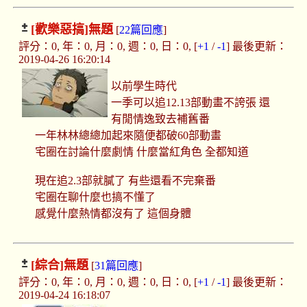
[歡樂惡搞]
無題
[
22篇回應
]
評分：0, 年：0, 月：0, 週：0, 日：0, [
+1
/
-1
] 最後更新：
2019-04-26 16:20:14
以前學生時代
一季可以追12.13部動畫不誇張 還
有閒情逸致去補舊番
一年林林總總加起來隨便都破60部動畫
宅圈在討論什麼劇情 什麼當紅角色 全都知道
現在追2.3部就膩了 有些還看不完棄番
宅圈在聊什麼也搞不懂了
感覺什麼熱情都沒有了 這個身體
[綜合]
無題
[
31篇回應
]
評分：0, 年：0, 月：0, 週：0, 日：0, [
+1
/
-1
] 最後更新：
2019-04-24 16:18:07