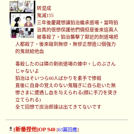
转混成
鬼滅155
三年後慶藏想讓狛治繼承道場。當時狛
治真的很想保護他們倆但是後來這兩人
被毒殺了。狛治襲擊了鄰近的劍道場把
人都殺了，後來碰到無慘，無慘正想造12個強力
的鬼就給他血
毒殺したのは隣の剣術道場の連中。しのぶさん
じゃないよ
狛治はそいつら60人ばかりを素手で惨殺
直後に自身の覚えのない鬼騒ぎに自ら赴いた無
惨さまに遭遇し血を与えられる(顔に手刀を突き
立てられる)
全て回想で炭治郎達は出てきてないです
[新番捏他]
OP 940
[
63篇回應
]