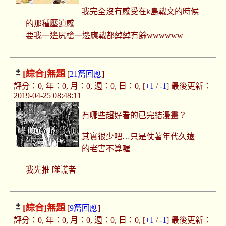
我完全沒有感受在k島戰文的時候
的那種壓迫感
要我一邊尻槍一邊應戰都綽綽有餘wwwwww
[綜合]
無題
[
21篇回應
]
評分：0, 年：0, 月：0, 週：0, 日：0, [
+1
/
-1
] 最後更新：
2019-04-25 08:48:11
有哪些超好看的已完結漫畫？
其實很少吧…只是仗著年代久遠
的老害不算喔
我先推 噬謊者
[綜合]
無題
[
9篇回應
]
評分：0, 年：0, 月：0, 週：0, 日：0, [
+1
/
-1
] 最後更新：