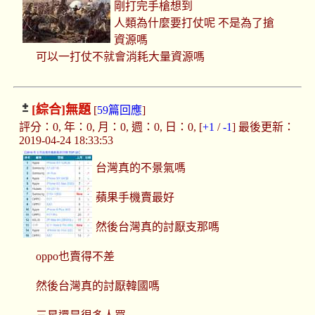
剛打完手槍想到
人類為什麼要打仗呢 不是為了搶
資源嗎
可以一打仗不就會消耗大量資源嗎
[綜合]
無題
[
59篇回應
]
評分：0, 年：0, 月：0, 週：0, 日：0, [
+1
/
-1
] 最後更新：
2019-04-24 18:33:53
台灣真的不景氣嗎
蘋果手機賣最好
然後台灣真的討厭支那嗎
oppo也賣得不差
然後台灣真的討厭韓國嗎