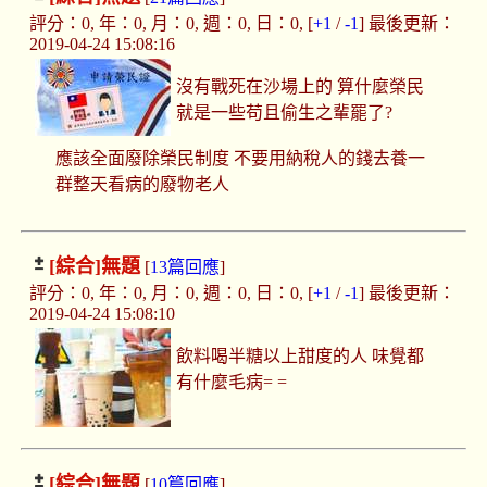
評分：0, 年：0, 月：0, 週：0, 日：0, [
+1
/
-1
] 最後更新：
2019-04-24 15:08:16
沒有戰死在沙場上的 算什麼榮民
就是一些苟且偷生之輩罷了?
應該全面廢除榮民制度 不要用納稅人的錢去養一
群整天看病的廢物老人
[綜合]
無題
[
13篇回應
]
評分：0, 年：0, 月：0, 週：0, 日：0, [
+1
/
-1
] 最後更新：
2019-04-24 15:08:10
飲料喝半糖以上甜度的人 味覺都
有什麼毛病= =
[綜合]
無題
[
10篇回應
]