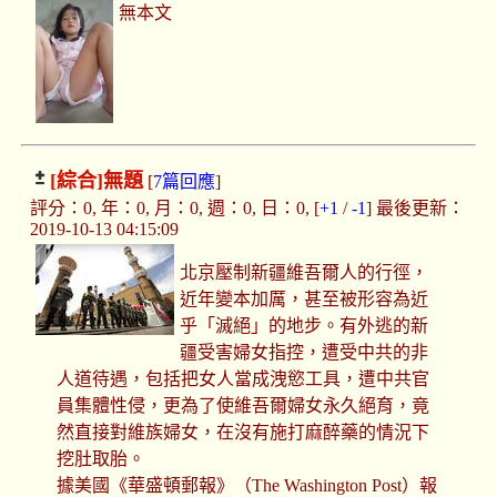
無本文
[綜合]
無題
[
7篇回應
]
評分：0, 年：0, 月：0, 週：0, 日：0, [
+1
/
-1
] 最後更新：
2019-10-13 04:15:09
北京壓制新疆維吾爾人的行徑，
近年變本加厲，甚至被形容為近
乎「滅絕」的地步。有外逃的新
疆受害婦女指控，遭受中共的非
人道待遇，包括把女人當成洩慾工具，遭中共官
員集體性侵，更為了使維吾爾婦女永久絕育，竟
然直接對維族婦女，在沒有施打麻醉藥的情況下
挖肚取胎。
據美國《華盛頓郵報》（The Washington Post）報