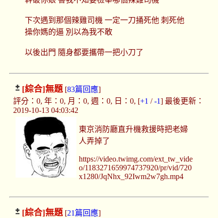
下次遇到那個辣雞司機 一定一刀捅死他 刺死他
操你媽的逼 別以為我不敢
以後出門 隨身都要攜帶一把小刀了
[綜合]
無題
[
83篇回應
]
評分：0, 年：0, 月：0, 週：0, 日：0, [
+1
/
-1
] 最後更新：
2019-10-13 04:03:42
東京消防廳直升機救援時把老婦
人弄掉了
https://video.twimg.com/ext_tw_vide
o/1183271659974737920/pr/vid/720
x1280/JqNhx_92Iwm2w7gh.mp4
[綜合]
無題
[
21篇回應
]