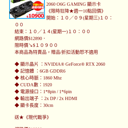
2060 O6G GAMING 顯示卡
《限時狂降★週一10點回價》
開始：１０／０９(星期三)１０：
００
結束：１０／１４(星期一)１０：００
網路價$12890．
限時價↘$１０９００
本商品為特賣品，贈品/折扣活動恕不適用
◆ 顯示晶片 ：NVIDIA® GeForce® RTX 2060
◆ 記憶體 ：6GB GDDR6
◆ 核心時脈：1860 Mhz
◆ CUDA數：1920
◆ 電源接口：1*8pin / 1*6pin
◆ 輸出端子 ：2x DP / 2x HDMI
◆ 顯卡長度：30cm
送★《現代戰爭》