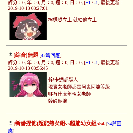
評分：0, 年：0, 月：0, 週：0, 日：0, [
+1
/
-1
] 最後更新：
2019-10-13 03:27:01
檸檬想ㄘ土 就給他ㄘ土
[綜合]
無題
[
42篇回應
]
評分：0, 年：0, 月：0, 週：0, 日：0, [
+1
/
-1
] 最後更新：
2019-10-13 03:56:45
幹!卡通都騙人
現實女老師都是阿喪阿婆等級
哪有什麼年輕女老師
幹破你娘
[新番捏他]
超能熟女組vs超能幼女組554
[
34篇回
應
]