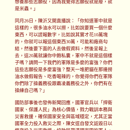
想養那些志願役，因為我覺得志願役就是廢，就
是米蟲。」
同月26日，陳沂又開直播說：「你知道軍中就是
這樣的，很多油水可以撈，比如說要買一個什麼
東西，可以謊報數字，比如說其實才花10萬塊
的，你就可以報這個東西30萬，可能和廠商勾
結，然後要下面的人去做假資料，然後呈報上
去，這20萬就讓你中飽私囊，軍中不就是這個樣
子嗎？請問一下我們的軍隊是多麼的富強？你們
這些志願役是多麼富強？整天一堆肥貓在那邊撈
油水做假報告、吃香喝辣的，你覺得你們在軍隊
你們除了操義務役跟霸凌義務役之外，你們有在
操練自己嗎？」
國防部事後也發佈新聞回應，國軍官兵以「捍衛
國家、保護人民」為核心價值，戮力戰訓本務與
災害救援，確保國家安全與區域穩定，尤其正當
國軍全力投入救災之際，陳女逕自發文詆毀日以