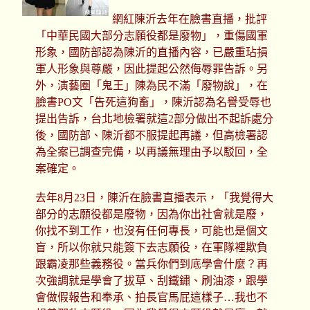
網紅陳沂去年在臉書直播，批評
「中華民國大部分志願役都是廢物」，重傷國軍
形象，國防部認為陳沂的直播內容，已嚴重玷損
軍人形象與尊嚴，因此提起公然侮辱罪告訴。另
外，演藝圈「鬼王」陳為民不滿「廢物說」，在
臉書PO文「告死這狗畜」，陳沂認為名譽受辱也
提出告訴，台北地檢署就這2部分做出不起訴處分
後，國防部、陳沂都不服提起再議，但高檢署認
為全案已調查完備，以再議無理由予以駁回，全
案確定。
去年8月23日，陳沂在臉書直播表示，「我覺得大
部分的志願役都是廢物，因為你出社會就是廢，
你找不到工作，也沒有任何專長，可能也是個文
盲，所以你就只能簽下去志願役，在軍隊裡欺負
跟霸凌那些義務役。當兵你們到底學會什麼？再
次強調就是學會了拔草、刮鐵鏽、刷油漆，跟學
會做假報告和奉承、拍長官馬屁這樣子…我也不