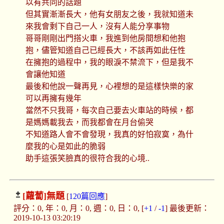
以有共同的話題
但其實漸漸長大，他有女朋友之後，我就知道未
來我會剩下自己一人，沒有人能分享事物
哥哥剛剛出門搭火車，我進到他房間想和他抱
抱，儘管知道自己已經長大，不該再如此任性
在擁抱的過程中，我的眼淚不禁流下，但是我不
會讓他知道
最後和他說一聲再見，心裡想的是這樣快樂的家
可以再擁有幾年
當然不只我哥，每次自己要去火車站的時候，都
是媽媽載我去，而我都會在月台偷哭
不知道路人會不會發現，我真的好怕寂寞，為什
麼我的心是如此的脆弱
助手這張笑臉真的很符合我的心境..
[蘿蔔]
無題
[
120篇回應
]
評分：0, 年：0, 月：0, 週：0, 日：0, [
+1
/
-1
] 最後更新：
2019-10-13 03:20:19