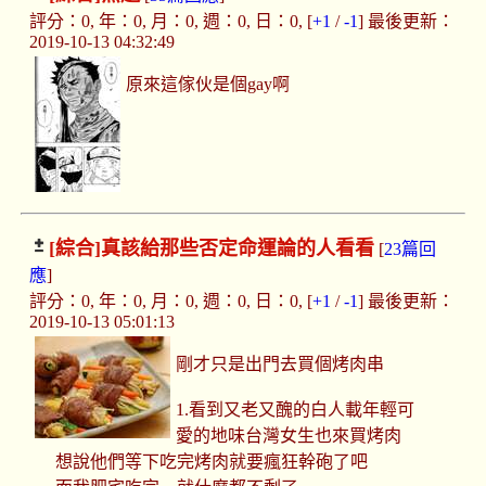
評分：0, 年：0, 月：0, 週：0, 日：0, [
+1
/
-1
] 最後更新：
2019-10-13 04:32:49
原來這傢伙是個gay啊
[綜合]
真該給那些否定命運論的人看看
[
23篇回
應
]
評分：0, 年：0, 月：0, 週：0, 日：0, [
+1
/
-1
] 最後更新：
2019-10-13 05:01:13
剛才只是出門去買個烤肉串
1.看到又老又醜的白人載年輕可
愛的地味台灣女生也來買烤肉
想說他們等下吃完烤肉就要瘋狂幹砲了吧