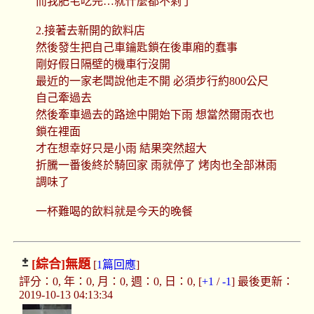
而我肥宅吃完…就什麼都不剩了
2.接著去新開的飲料店
然後發生把自己車鑰匙鎖在後車廂的蠢事
剛好假日隔壁的機車行沒開
最近的一家老闆說他走不開 必須步行約800公尺
自己牽過去
然後牽車過去的路途中開始下雨 想當然爾雨衣也
鎖在裡面
才在想幸好只是小雨 結果突然超大
折騰一番後終於騎回家 雨就停了 烤肉也全部淋雨
調味了
一杯難喝的飲料就是今天的晚餐
[綜合]
無題
[
1篇回應
]
評分：0, 年：0, 月：0, 週：0, 日：0, [
+1
/
-1
] 最後更新：
2019-10-13 04:13:34