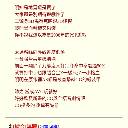
明知是地雷還是買了
大家還是別期待遊戲性了
二頭身SD馬賽克瞎眼3D建模
戰鬥畫面粗糙又偷懶
你不說我還以為是2008年的PSP遊戲
太過粉絲向導致難度低落
一台強弩兵單機清場
前面十關除了九龍沒人打宗介命中率超過50%
就算打中了也跟超合金Z一樣只少一小格血
明明在原作裡AS都是被直擊就GG的紙裝甲
總之 當成AVG玩就好
好好欣賞新畫的CG與全語音劇情吧
CG挺多的 還算有誠意
[綜合]
無題
[
24篇回應
]