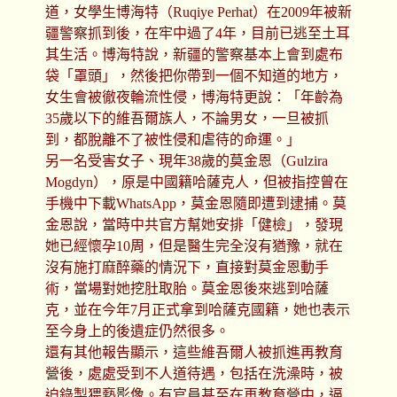
道，女學生博海特（Ruqiye Perhat）在2009年被新
疆警察抓到後，在牢中過了4年，目前已逃至土耳
其生活。博海特說，新疆的警察基本上會到處布
袋「罩頭」，然後把你帶到一個不知道的地方，
女生會被徹夜輪流性侵，博海特更說：「年齡為
35歲以下的維吾爾族人，不論男女，一旦被抓
到，都脫離不了被性侵和虐待的命運。」
另一名受害女子、現年38歲的莫金恩（Gulzira
Mogdyn），原是中國籍哈薩克人，但被指控曾在
手機中下載WhatsApp，莫金恩隨即遭到逮捕。莫
金恩說，當時中共官方幫她安排「健檢」，發現
她已經懷孕10周，但是醫生完全沒有猶豫，就在
沒有施打麻醉藥的情況下，直接對莫金恩動手
術，當場對她挖肚取胎。莫金恩後來逃到哈薩
克，並在今年7月正式拿到哈薩克國籍，她也表示
至今身上的後遺症仍然很多。
還有其他報告顯示，這些維吾爾人被抓進再教育
營後，處處受到不人道待遇，包括在洗澡時，被
迫錄製猥褻影像。有官員甚至在再教育營中，逼