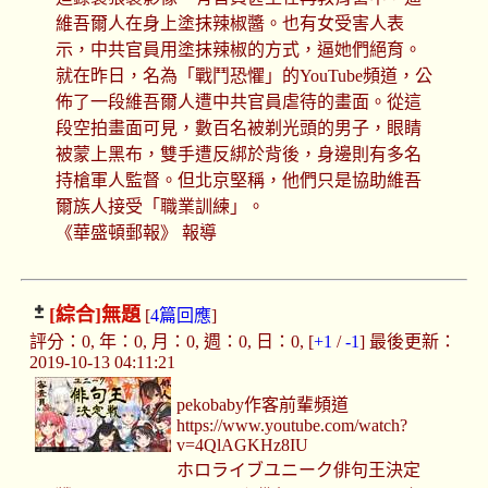
維吾爾人在身上塗抹辣椒醬。也有女受害人表
示，中共官員用塗抹辣椒的方式，逼她們絕育。
就在昨日，名為「戰鬥恐懼」的YouTube頻道，公
佈了一段維吾爾人遭中共官員虐待的畫面。從這
段空拍畫面可見，數百名被剃光頭的男子，眼睛
被蒙上黑布，雙手遭反綁於背後，身邊則有多名
持槍軍人監督。但北京堅稱，他們只是協助維吾
爾族人接受「職業訓練」。
《華盛頓郵報》 報導
[綜合]
無題
[
4篇回應
]
評分：0, 年：0, 月：0, 週：0, 日：0, [
+1
/
-1
] 最後更新：
2019-10-13 04:11:21
pekobaby作客前輩頻道
https://www.youtube.com/watch?
v=4QlAGKHz8IU
ホロライブユニーク俳句王決定