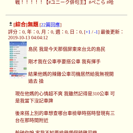
戦！！！！！【#ユニーク俳句王】#ぺこら #哈
[綜合]
無題
[
22篇回應
]
評分：0, 年：0, 月：0, 週：0, 日：0, [
+1
/
-1
] 最後更新：
2019-10-13 04:04:12
島民 我是今天那個屏東來台北的島民
剛才我在公車亭要搭公車 我有揮手
結果他媽的辣雞公車司機居然給我無視開
過去 操
現在他媽的心情超不爽 我雖然記得是310公車 可
是我當下沒記車牌
後來搭上別的車想查哪台車檢舉時搭時發現有三
台在那時間附近
幹破你娘 害我不知要檢舉哪個辣雞司機