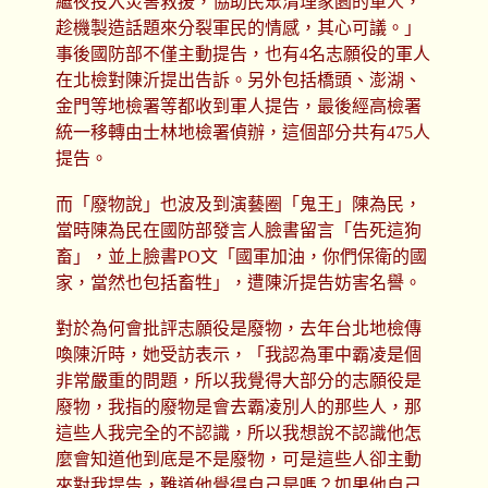
繼夜投入災害救援，協助民眾清理家園的軍人，
趁機製造話題來分裂軍民的情感，其心可議。」
事後國防部不僅主動提告，也有4名志願役的軍人
在北檢對陳沂提出告訴。另外包括橋頭、澎湖、
金門等地檢署等都收到軍人提告，最後經高檢署
統一移轉由士林地檢署偵辦，這個部分共有475人
提告。
而「廢物說」也波及到演藝圈「鬼王」陳為民，
當時陳為民在國防部發言人臉書留言「告死這狗
畜」，並上臉書PO文「國軍加油，你們保衛的國
家，當然也包括畜牲」，遭陳沂提告妨害名譽。
對於為何會批評志願役是廢物，去年台北地檢傳
喚陳沂時，她受訪表示，「我認為軍中霸凌是個
非常嚴重的問題，所以我覺得大部分的志願役是
廢物，我指的廢物是會去霸凌別人的那些人，那
這些人我完全的不認識，所以我想說不認識他怎
麼會知道他到底是不是廢物，可是這些人卻主動
來對我提告，難道他覺得自己是嗎？如果他自己