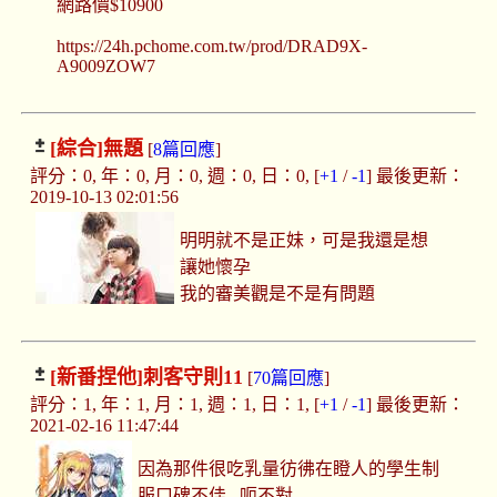
網路價$10900
https://24h.pchome.com.tw/prod/DRAD9X-
A9009ZOW7
[綜合]
無題
[
8篇回應
]
評分：0, 年：0, 月：0, 週：0, 日：0, [
+1
/
-1
] 最後更新：
2019-10-13 02:01:56
明明就不是正妹，可是我還是想
讓她懷孕
我的審美觀是不是有問題
[新番捏他]
刺客守則11
[
70篇回應
]
評分：1, 年：1, 月：1, 週：1, 日：1, [
+1
/
-1
] 最後更新：
2021-02-16 11:47:44
因為那件很吃乳量彷彿在瞪人的學生制
服口碑不佳...呃不對