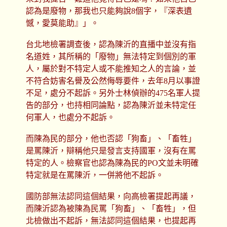
認為是廢物，那我也只能夠說8個字，『深表遺
憾，愛莫能助』」。
台北地檢署調查後，認為陳沂的直播中並沒有指
名道姓，其所稱的「廢物」無法特定到個別的軍
人，屬於對不特定人或不能推知之人的言論，並
不符合妨害名譽及公然侮辱要件，去年8月以事證
不足，處分不起訴。另外士林偵辦的475名軍人提
告的部分，也持相同論點，認為陳沂並未特定任
何軍人，也處分不起訴。
而陳為民的部分，他也否認「狗畜」、「畜牲」
是罵陳沂，辯稱他只是發言支持國軍，沒有在罵
特定的人。檢察官也認為陳為民的PO文並未明確
特定就是在罵陳沂，一併將他不起訴。
國防部無法認同這個結果，向高檢署提起再議，
而陳沂認為被陳為民罵「狗畜」、「畜牲」，但
北檢做出不起訴，無法認同這個結果，也提起再