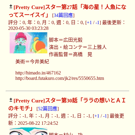
[Pretty Cure]
スター第27話「海の星！人魚にな
ってスーイスイ」
[
34篇回應
]
評分：0, 年：0, 月：0, 週：0, 日：0, [
+1
/
-1
] 最後更新：
2020-05-30 03:23:28
脚本＝広田光毅
演出・絵コンテ＝三上雅人
作画監督＝高橋 晃
美術＝今井美紀
http://himado.in/467162
http://board.futakuro.com/jk2/res/5550655.htm
[Pretty Cure]
スター第30話「ララの想いとＡＩ
のキモチ」
[
52篇回應
]
評分：-1, 年：-1, 月：-1, 週：-1, 日：-1, [
+1
/
-1
] 最後更
新：2025-08-22 17:24:52