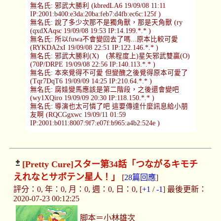
無名氏: 邪武大勝利 (kbredLA6 19/09/08 11:11
IP:2001:b400:e3da:20ba:feb7:d4fb:ec6c:125f )
無名氏: 說了多少次那不是獨角獸，那是天角獸 (ry
(qxdXAqsc 19/09/08 19:53 IP:14.199.*.* )
無名氏: 所以fuwa不會變回去了嗎...原本比較可愛
(RYKDA2xI 19/09/08 22:51 IP:122.146.*.* )
無名氏: 邪武大勝利(X) (某程度上)星矢邪武雙贏(O)
(70P/DRPE 19/09/08 22:56 IP:140.113.*.* )
無名氏: 本來覺得不可愛 但變醜之後覺得原本可愛了
(Tqr7DqT6 19/09/09 14:25 IP:210.64.*.* )
無名氏: 腐娃變馬應該是第二階段，之後還會變吧
(wy1XQiro 19/09/09 20:30 IP:118.150.*.* )
無名氏: 導演也太可憐了吧 這要傳達什麼訊息給小朋
友啊 (RQCGgxwc 19/09/11 01:59
IP:2001:b011:8007:9f7:e07f:b965:a4b2:524e )
[Pretty Cure]
スター第34話「つながるキモチ
えれなとサボテン星人！」
[
28篇回應
]
評分：0, 年：0, 月：0, 週：0, 日：0, [
+1
/
-1
] 最後更新：
2020-07-23 00:12:25
脚本＝小林雄次