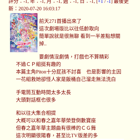
評分：-1, 年：-1, 月：-1, 週：-1, 日：-1, [
+1
/
-1
] 最後更
新：2020-07-20 16:03:17
前天271首播出來了
這次劇場版比以往低齡取向
簡單說就是很無聊 看到一半差點想關
掉..
要劇情沒劇情，打戲也不算精彩
不過ＣＰ組挺有趣的
本篇主角Piton十分屁孩不討喜 也是影響的主因
一花組救她卻怪人家是飯桶自己溜走無法洗白
手電筒互動時間太多太長
大頭對話框也很多
和以往大集合相提
大概可以和春之嘉年華榮登倒數寶座
但春之嘉年華主題曲有很棒的ＣＧ舞
這次明顯很陽春，甚至比TV版差的多