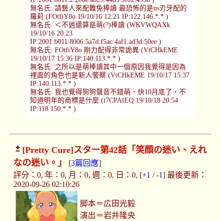
無名氏: 請藝人來配難免捧讀 最恐怖的是ns刃牙配的
羅莉 (FOtfiY8o 19/10/16 12:21 IP:122.146.*.* )
無名氏: ＜不過還算是萌(?)棒讀 (WKVWQAXk
19/10/16 20:23
IP:2001:b011:8006:5a7d:f5ac:4af1:ad3d:50ee )
無名氏: FOtfiY8o 剛力配得非常詭異 (VtCHkEME
19/10/17 15:36 IP:140.113.*.* )
無名氏: 之所以是萌棒讀其中一個原因我覺得是因為
裡面的角色也是新人警察 (VtCHkEME 19/10/17 15:37
IP:140.113.*.* )
無名氏: 我也覺得狗狗聲音不錯萌，快10月底了，不
知道明年的商標是什麼 (t7CPAIEQ 19/10/18 20:54
IP:118.150.*.* )
[Pretty Cure]
スター第42話「笑顔の迷い、えれ
なの迷い。」
[
3篇回應
]
評分：0, 年：0, 月：0, 週：0, 日：0, [
+1
/
-1
] 最後更新：
2020-09-26 02:10:26
脚本＝広田光毅
演出＝岩井隆央