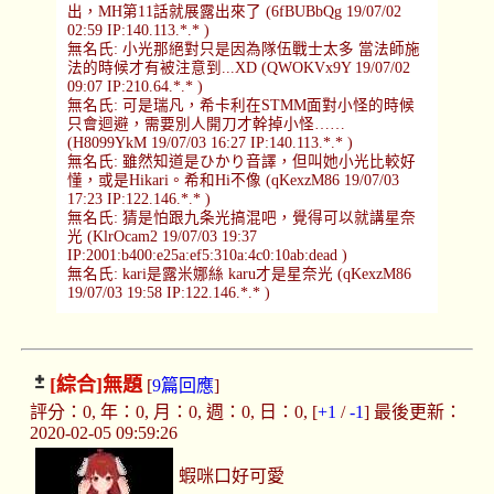
出，MH第11話就展露出來了 (6fBUBbQg 19/07/02
02:59 IP:140.113.*.* )
無名氏: 小光那絕對只是因為隊伍戰士太多 當法師施
法的時候才有被注意到...XD (QWOKVx9Y 19/07/02
09:07 IP:210.64.*.* )
無名氏: 可是瑞凡，希卡利在STMM面對小怪的時候
只會迴避，需要別人開刀才幹掉小怪……
(H8099YkM 19/07/03 16:27 IP:140.113.*.* )
無名氏: 雖然知道是ひかり音譯，但叫她小光比較好
懂，或是Hikari。希和Hi不像 (qKexzM86 19/07/03
17:23 IP:122.146.*.* )
無名氏: 猜是怕跟九条光搞混吧，覺得可以就講星奈
光 (KlrOcam2 19/07/03 19:37
IP:2001:b400:e25a:ef5:310a:4c0:10ab:dead )
無名氏: kari是露米娜絲 karu才是星奈光 (qKexzM86
19/07/03 19:58 IP:122.146.*.* )
[綜合]
無題
[
9篇回應
]
評分：0, 年：0, 月：0, 週：0, 日：0, [
+1
/
-1
] 最後更新：
2020-02-05 09:59:26
蝦咪口好可愛