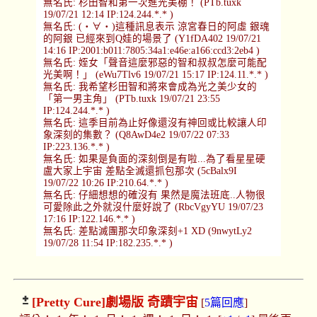
無名氏: 杉田智和第一次進光美棚！ (PTb.tuxk
19/07/21 12:14 IP:124.244.*.* )
無名氏: (・∀・)這種訊息表示 涼宮春日的阿虛 銀魂
的阿銀 已經來到Q娃的場景了 (Y1fDA402 19/07/21
14:16 IP:2001:b011:7805:34a1:e46e:a166:ccd3:2eb4 )
無名氏: 姪女「聲音這麼邪惡的智和叔叔怎麼可能配
光美啊！」 (eWu7Tlv6 19/07/21 15:17 IP:124.11.*.* )
無名氏: 我希望杉田智和將來會成為光之美少女的
「第一男主角」 (PTb.tuxk 19/07/21 23:55
IP:124.244.*.* )
無名氏: 這季目前為止好像還沒有神回或比較讓人印
象深刻的集數？ (Q8AwD4e2 19/07/22 07:33
IP:223.136.*.* )
無名氏: 如果是負面的深刻倒是有啦...為了看星星硬
盧大家上宇宙 差點全滅還抓包那次 (5cBalx9I
19/07/22 10:26 IP:210.64.*.* )
無名氏: 仔細想想的確沒有 果然是魔法班底..人物很
可愛除此之外就沒什麼好說了 (RbcVgyYU 19/07/23
17:16 IP:122.146.*.* )
無名氏: 差點滅團那次印象深刻+1 XD (9nwytLy2
19/07/28 11:54 IP:182.235.*.* )
[Pretty Cure]
劇場版 奇蹟宇宙
[
5篇回應
]