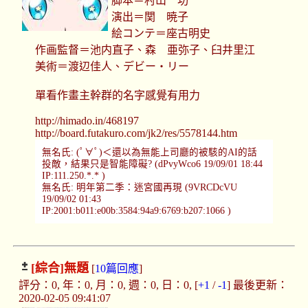
脚本＝村山 功
演出＝関 暁子
絵コンテ＝座古明史
作画監督＝池内直子、森 亜弥子、臼井里江
美術＝渡辺佳人、デビー・リー
單看作畫主幹群的名字感覺有用力
http://himado.in/468197
http://board.futakuro.com/jk2/res/5578144.htm
無名氏: (ﾟ∀ﾟ)＜還以為無能上司廳的被駭的AI的話
投敵，結果只是智能障礙? (dPvyWco6 19/09/01 18:44
IP:111.250.*.* )
無名氏: 明年第二季：迷宮國再現 (9VRCDcVU
19/09/02 01:43
IP:2001:b011:e00b:3584:94a9:6769:b207:1066 )
[綜合]
無題
[
10篇回應
]
評分：0, 年：0, 月：0, 週：0, 日：0, [
+1
/
-1
] 最後更新：
2020-02-05 09:41:07