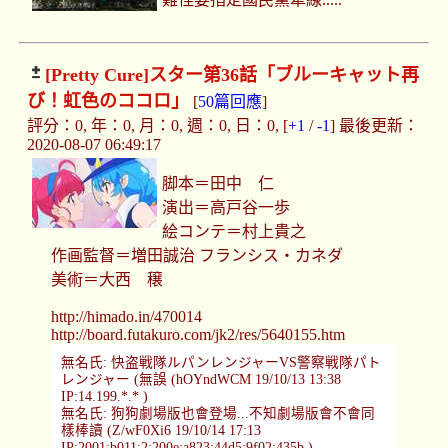
[Pretty Cure]
スター第36話「ブルーキャット再
び！虹色のココロ」
[
50篇回應
]
評分：0, 年：0, 月：0, 週：0, 日：0, [
+1
/
-1
] 最後更新：
2020-08-07 06:49:17
脚本＝田中 仁
演出＝高戸谷一歩
絵コンテ＝村上貴之
作画監督＝増田誠治 フランシス・カネダ
美術＝大西 穣
http://himado.in/470014
http://board.futakuro.com/jk2/res/5640155.htm
無名氏: 快盗戦隊ルパンレンジャーVS警察戦隊パト
レンジャー (無誤 (hOYndWCM 19/10/13 13:38
IP:14.199.*.* )
無名氏: 狗狗劇場版也會登場...不知劇場版會不會同
樣棒讀 (Z/wF0Xi6 19/10/14 17:13
IP:2001:b011:2:200e:a823:44d5:9f02:435b )