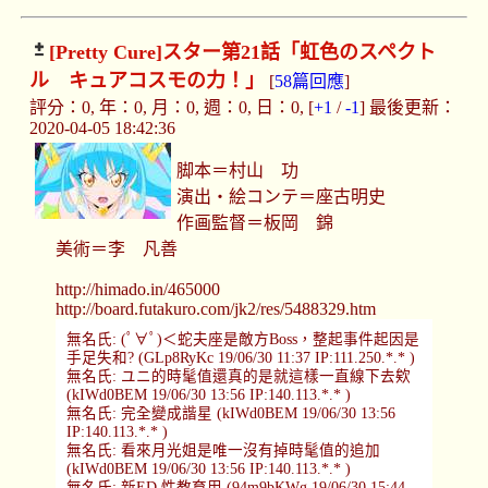
[Pretty Cure]
スター第21話「虹色のスペクト
ル キュアコスモの力！」
[
58篇回應
]
評分：0, 年：0, 月：0, 週：0, 日：0, [
+1
/
-1
] 最後更新：
2020-04-05 18:42:36
脚本＝村山 功
演出・絵コンテ＝座古明史
作画監督＝板岡 錦
美術＝李 凡善
http://himado.in/465000
http://board.futakuro.com/jk2/res/5488329.htm
無名氏: (ﾟ∀ﾟ)＜蛇夫座是敵方Boss，整起事件起因是
手足失和? (GLp8RyKc 19/06/30 11:37 IP:111.250.*.* )
無名氏: ユニ的時髦值還真的是就這樣一直線下去欸
(kIWd0BEM 19/06/30 13:56 IP:140.113.*.* )
無名氏: 完全變成諧星 (kIWd0BEM 19/06/30 13:56
IP:140.113.*.* )
無名氏: 看來月光姐是唯一沒有掉時髦值的追加
(kIWd0BEM 19/06/30 13:56 IP:140.113.*.* )
無名氏: 新ED 性教育用 (94m9bKWg 19/06/30 15:44