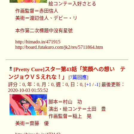
絵コンテ＝入好さとる
作画監督＝赤田信人
美術＝渡辺佳人、デビー・リ
本作第二次標題中沒有星號
http://himado.in/471915
http://board.futakuro.com/jk2/res/5711864.htm
[Pretty Cure]
スター第43話「笑顔への想い テ
ンジョウＶＳえれな！」
[
7篇回應
]
評分：0, 年：0, 月：0, 週：0, 日：0, [
+1
/
-1
] 最後更新：
2020-10-03 01:55:52
脚本＝村山 功
演出・絵コンテ＝土田 豊
作画監督＝稲上 晃
美術＝齋藤 優