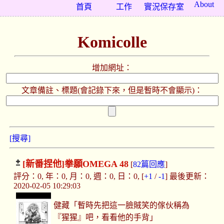
About
首頁
工作
實況保存室
Komicolle
增加網址：
文章備註、標題(會記錄下來，但是暫時不會顯示)：
[搜尋]
[新番捏他]
拳願OMEGA 48
[
82篇回應
]
評分：0, 年：0, 月：0, 週：0, 日：0, [
+1
/
-1
] 最後更新：
2020-02-05 10:29:03
健藏「暫時先把這一臉賊笑的傢伙稱為
『猩猩』吧，看看他的手背」