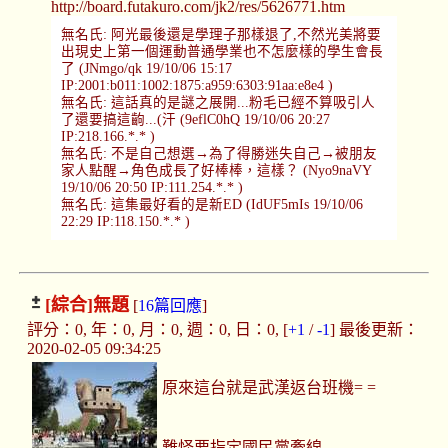
http://board.futakuro.com/jk2/res/5626771.htm
無名氏: 阿光最後還是學理子那樣退了,不然光美將要
出現史上第一個運動普通學業也不怎麼樣的學生會長
了 (JNmgo/qk 19/10/06 15:17
IP:2001:b011:1002:1875:a959:6303:91aa:e8e4 )
無名氏: 這話真的是謎之展開...粉毛已經不算吸引人
了還要搞這齣...(汗 (9eflC0hQ 19/10/06 20:27
IP:218.166.*.* )
無名氏: 不是自己想選→為了得勝迷失自己→被朋友
家人點醒→角色成長了好棒棒，這樣？ (Nyo9naVY
19/10/06 20:50 IP:111.254.*.* )
無名氏: 這集最好看的是新ED (IdUF5mIs 19/10/06
22:29 IP:118.150.*.* )
[綜合]
無題
[
16篇回應
]
評分：0, 年：0, 月：0, 週：0, 日：0, [
+1
/
-1
] 最後更新：
2020-02-05 09:34:25
原來這台就是武漢返台班機= =
難怪要指定國民黨牽線.....