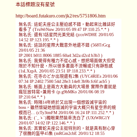
本話標題沒有星號
http://board.futakuro.com/jk2/res/5751806.htm
無名氏: 這蛇夫座公主壓迫感不錯，動起來比雜誌好
看多了 (TruWrNuw 20/01/05 09:47 IP:110.25.*.* )
無名氏: 還有3話星閃光美完結 (jccoWDHE 20/01/05
14:52 IP:123.195.*.* )
無名氏: 這話的星際大戰意外地還不錯 (568TrGcg
20/01/05 21:36
IP:2001:b011:8006:1885:60a4:3d2a:d2cd:b3b3 )
無名氏: 我覺得有種力不從心感，想把場面做大但受
限於不知什麼，所以很多畫面不流暢或只有靜態感
(1sLXzpA. 20/01/05 23:51 IP:118.233.*.* )
無名氏: 花寺のどか出現還有2集 (UYC4RIEs 20/01/06
07:34 IP:2402:7500:54d:28e3:14e8:3b9b:fc6f:acb5 )
無名氏: 帳面上是兩方大動員的大場景 實際作畫就是
瘋狂放特寫+兼用卡 (p.g9bMKo 20/01/06 08:19
IP:210.64.*.* )
無名氏: 時隔14年終於又出現一個想毀滅宇宙的
boss，雖然懷疑她想毀滅的宇宙大概只有星空界的規
模而已... (cTy3tmFM 20/01/06 16:24 IP:111.252.*.* )
無名氏: (´_ゝ`)獨眼果然裝乖洗白了 (UXtWRG1Y
20/01/07 14:02 IP:122.146.*.* )
無名氏: 其實蛇夫座公主挺特別的，就是真有耐心穿
了很醜的盔甲45集 (mRGm2cbE 20/01/12 18:55