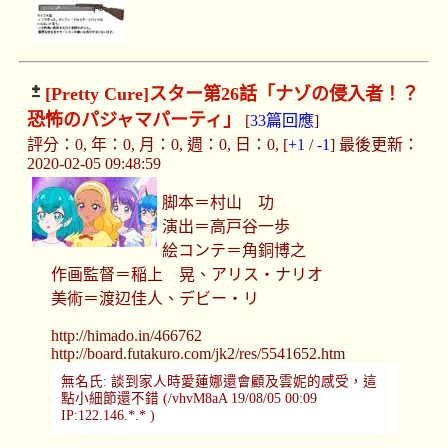
[Pretty Cure]
スター第26話「ナゾの侵入者！？
恐怖のパジャマパーティ」
[
33篇回應
]
評分：0, 年：0, 月：0, 週：0, 日：0, [
+1
/
-1
] 最後更新：
2020-02-05 09:48:59
脚本＝村山 功
演出＝高戸谷一歩
絵コンテ＝角銅博之
作画監督＝稲上 晃、アリス・ナリオ
美術＝渡辺佳人、デビー・リ
http://himado.in/466762
http://board.futakuro.com/jk2/res/5541652.htm
無名氏: 談到家人時愛蓮娜還會顧及雲妮的感受，這
點小細節還不錯 (/vhvM8aA 19/08/05 00:09
IP:122.146.*.* )