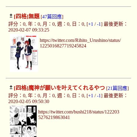
[四格]
無題
[
47篇回應
]
評分：0, 年：0, 月：0, 週：0, 日：0, [
+1
/
-1
] 最後更新：
2020-02-07 09:33:25
https://twitter.com/Rihito_Urushino/status/
1225016827719245824
[四格]
魔神が願いを叶えてくれるやつ
[
21篇回應
]
評分：0, 年：0, 月：0, 週：0, 日：0, [
+1
/
-1
] 最後更新：
2020-02-05 09:50:30
https://twitter.com/bushi218/status/122203
5276219863041