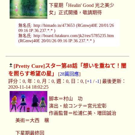
下星期「Healin' Good 光之美少
女」正式開播，敬請期待
無名氏: http://himado.in/473653 (RGmwj40E 20/01/26
09:16 IP:36.237.*.* )
無名氏: http://board.futakuro.com/jk2/res/5785235.htm
(RGmwj40E 20/01/26 09:16 IP:36.237.*.* )
[Pretty Cure]
スター第48話「想いを重ねて！闇
を照らす希望の星」
[
28篇回應
]
評分：0, 年：0, 月：0, 週：0, 日：0, [
+1
/
-1
] 最後更新：
2020-11-14 18:02:25
脚本＝村山 功
演出・絵コンテ＝宮元宏彰
作画監督＝松浦仁美、増田誠治
美術＝大西 穣
下星期最終回