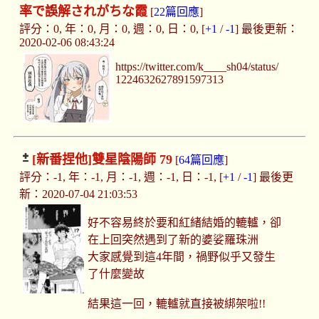
率で誤解されがちな霞
[
22篇回應
]
評分：0, 年：0, 月：0, 週：0, 日：0, [
+1
/
-1
] 最後更新：
2020-02-06 08:43:24
https://twitter.com/k____sh04/status/
1224632627891597313
[新番捏他]
雙星陰陽師 79
[
64篇回應
]
評分：-1, 年：-1, 月：-1, 週：-1, 日：-1, [
+1
/
-1
] 最後更
新：2020-07-04 21:03:53
好不容易終於要和紅緒結婚的轆轤，卻
在上回突然遇到了新的婆娑羅珠洲
大家感覺到這4年間，禍野似乎又發生
了什麼變故
結果這一回，轆轤就直接被綁架啦!!