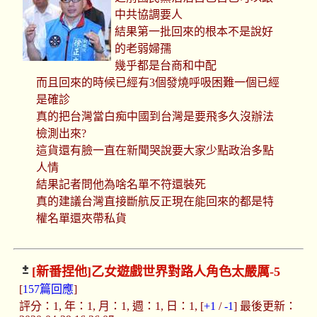
中共協調要人
結果第一批回來的根本不是說好
的老弱婦孺
幾乎都是台商和中配
而且回來的時候已經有3個發燒呼吸困難一個已經
是確診
真的把台灣當白痴中國到台灣是要飛多久沒辦法
檢測出來?
這貨還有臉一直在新聞哭說要大家少點政治多點
人情
結果記者問他為啥名單不符還裝死
真的建議台灣直接斷航反正現在能回來的都是特
權名單還夾帶私貨
[新番捏他]
乙女遊戲世界對路人角色太嚴厲-5
[
157篇回應
]
評分：1, 年：1, 月：1, 週：1, 日：1, [
+1
/
-1
] 最後更新：