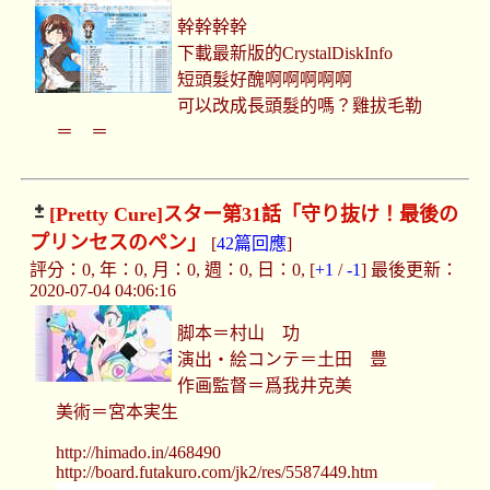
幹幹幹幹
下載最新版的CrystalDiskInfo
短頭髮好醜啊啊啊啊啊
可以改成長頭髮的嗎？雞拔毛勒
＝ ＝
[Pretty Cure]
スター第31話「守り抜け！最後の
プリンセスのペン」
[
42篇回應
]
評分：0, 年：0, 月：0, 週：0, 日：0, [
+1
/
-1
] 最後更新：
2020-07-04 04:06:16
脚本＝村山 功
演出・絵コンテ＝土田 豊
作画監督＝爲我井克美
美術＝宮本実生
http://himado.in/468490
http://board.futakuro.com/jk2/res/5587449.htm