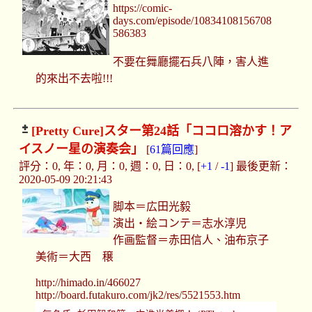
https://comic-
days.com/episode/10834108156708
586383
不要在舞廳擺石兵八陣，害人進
的來出不去啦!!!
[Pretty Cure]
スター第24話「ココロ溶かす！ア
イスノー星の演奏会」
[
61篇回應
]
評分：0, 年：0, 月：0, 週：0, 日：0, [
+1
/
-1
] 最後更新：
2020-05-09 20:21:43
脚本＝広田光毅
演出・絵コンテ＝志水淳児
作画監督＝赤田信人、油布京子
美術＝大西 穣
http://himado.in/466027
http://board.futakuro.com/jk2/res/5521553.htm