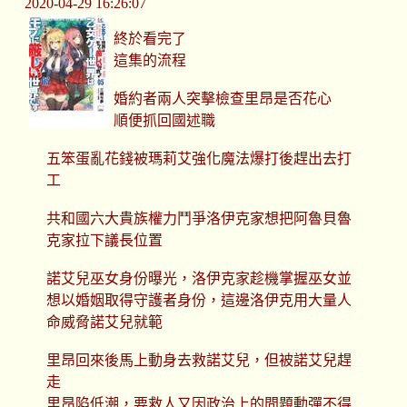
2020-04-29 16:26:07
終於看完了
這集的流程
婚約者兩人突擊檢查里昂是否花心
順便抓回國述職
五笨蛋亂花錢被瑪莉艾強化魔法爆打後趕出去打
工
共和國六大貴族權力鬥爭洛伊克家想把阿魯貝魯
克家拉下議長位置
諾艾兒巫女身份曝光，洛伊克家趁機掌握巫女並
想以婚姻取得守護者身份，這邊洛伊克用大量人
命威脅諾艾兒就範
里昂回來後馬上動身去救諾艾兒，但被諾艾兒趕
走
里昂陷低潮，要救人又因政治上的問題動彈不得