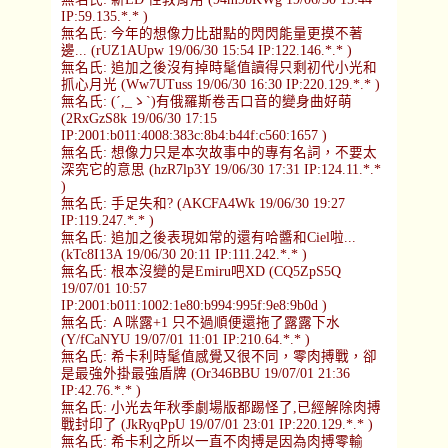
IP:59.135.*.* )
無名氏: 今年的想像力比甜點的閃閃能量更摸不著
邊... (rUZ1AUpw 19/06/30 15:54 IP:122.146.*.* )
無名氏: 追加之後沒有掉時髦值讀得只剩初代小光和
抓心月光 (Ww7UTuss 19/06/30 16:30 IP:220.129.*.* )
無名氏: (´,_ゝ`)有俄羅斯卷舌口音的變身曲好萌
(2RxGzS8k 19/06/30 17:15
IP:2001:b011:4008:383c:8b4:b44f:c560:1657 )
無名氏: 想像力只是本次故事中的專有名詞，不要太
深究它的意思 (hzR7lp3Y 19/06/30 17:31 IP:124.11.*.*
)
無名氏: 手足失和? (AKCFA4Wk 19/06/30 19:27
IP:119.247.*.* )
無名氏: 追加之後表現如常的還有哈醬和Ciel啦...
(kTc8I13A 19/06/30 20:11 IP:111.242.*.* )
無名氏: 根本沒變的是Emiru吧XD (CQ5ZpS5Q
19/07/01 10:57
IP:2001:b011:1002:1e80:b994:995f:9e8:9b0d )
無名氏: Ａ咪露+1 只不過順便還拖了露露下水
(Y/fCaNYU 19/07/01 11:01 IP:210.64.*.* )
無名氏: 希卡利時髦值感覺又很不同，零肉搏戰，卻
是最強外掛最強盾牌 (Or346BBU 19/07/01 21:36
IP:42.76.*.* )
無名氏: 小光去年秋季劇場版都踢怪了,已經解除肉搏
戰封印了 (JkRyqPpU 19/07/01 23:01 IP:220.129.*.* )
無名氏: 希卡利之所以一直不肉搏是因為肉搏零輸