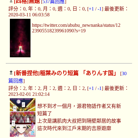
[四格]
無題
[
537篇回應
]
評分：0, 年：0, 月：0, 週：0, 日：0, [
+1
/
-1
] 最後更新：
2020-03-11 06:03:58
https://twitter.com/abubu_newnanka/status/12
23905518239961090?s=19
[新番捏他]
稲葉みのり短篇 「ありんす国」
[
30
篇回應
]
評分：2, 年：2, 月：2, 週：2, 日：2, [
+1
/
-1
] 最後更新：
2023-02-01 21:02:14
想不到才一個月，源君物語作者又有新
短篇了
上次是講肌肉大叔把到隔壁鄰居的故事
這次時代來到江戶末期的吉原遊廓