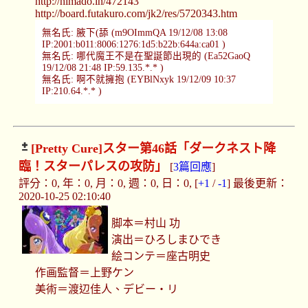
http://himado.in/472143
http://board.futakuro.com/jk2/res/5720343.htm
無名氏: 腋下(舔 (m9OImmQA 19/12/08 13:08
IP:2001:b011:8006:1276:1d5:b22b:644a:ca01 )
無名氏: 哪代魔王不是在聖誕節出現的 (Ea52GaoQ
19/12/08 21:48 IP:59.135.*.* )
無名氏: 啊不就擁抱 (EYBlNxyk 19/12/09 10:37
IP:210.64.*.* )
[Pretty Cure]
スター第46話「ダークネスト降
臨！スターパレスの攻防」
[
3篇回應
]
評分：0, 年：0, 月：0, 週：0, 日：0, [
+1
/
-1
] 最後更新：
2020-10-25 02:10:40
脚本＝村山 功
演出＝ひろしまひでき
絵コンテ＝座古明史
作画監督＝上野ケン
美術＝渡辺佳人、デビー・リ