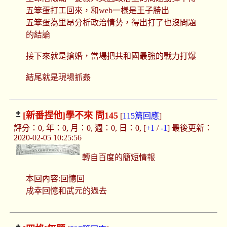
五笨蛋打工回來，和web一樣是王子勝出
五笨蛋為里昂分析政治情勢，得出打了也沒問題
的結論
接下來就是搶婚，當場把共和國最強的戰力打爆
結尾就是現場抓姦
[新番捏他]
學不來 問145
[
115篇回應
]
評分：0, 年：0, 月：0, 週：0, 日：0, [
+1
/
-1
] 最後更新：
2020-02-05 10:25:56
轉自百度的簡短情報
本回內容:回憶回
成幸回憶和武元的過去