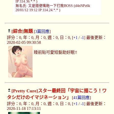
IP:114.36.*.* )
無名氏: 又是隨便嘴砲一下打敗BOSS (d4nNPz6k
20/01/12 19:12 IP:114.24.*.* )
[綜合]
無題
[
3篇回應
]
評分：0, 年：0, 月：0, 週：0, 日：0, [
+1
/
-1
] 最後更新：
2020-02-05 09:30:58
睡前貼可愛短髮助好眠!!
[Pretty Cure]
スター最終回「宇宙に描こう！ワ
タシだけのイマジネーション」
[
41篇回應
]
評分：0, 年：0, 月：0, 週：0, 日：0, [
+1
/
-1
] 最後更新：
2020-11-18 17:13:11