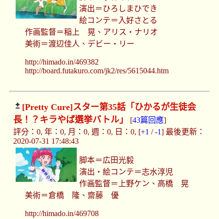
演出＝ひろしまひでき
絵コンテ＝入好さとる
作画監督＝稲上 晃、アリス・ナリオ
美術＝渡辺佳人、デビー・リー
http://himado.in/469382
http://board.futakuro.com/jk2/res/5615044.htm
[Pretty Cure]
スター第35話「ひかるが生徒会
長！？キラやば選挙バトル」
[
43篇回應
]
評分：0, 年：0, 月：0, 週：0, 日：0, [
+1
/
-1
] 最後更新：
2020-07-31 17:48:43
脚本＝広田光毅
演出・絵コンテ＝志水淳児
作画監督＝上野ケン、高橋 晃
美術＝倉橋 隆、齋藤 優
http://himado.in/469708