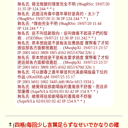
無名氏: 揚戈叛變的理里完全不明 (9hagRSrc 19/07/20
11:35 IP:124.244.*.* )
無名氏: 武戲沒有春中嘉年華好是真的，太少了
(9hagRSrc 19/07/20 11:36 IP:124.244.*.* )
無名氏: *理由完全不明 (9hagRSrc 19/07/20 11:44
IP:124.244.*.* )
無名氏: 這不叫低齡取向，這叫做看不起孩子們的智
商... (f5D3Biec 19/07/21 12:30 IP:111.242.*.* )
無名氏: 原本想說是不是板友反應過度 實際看了才知
道這部各方面都很尷尬.... (MwqhpXl. 19/07/23 23:57
IP:2001:b011:3809:18f5:d162:f653:670d:32fc )
無名氏: 原本想說是不是板友要求過度 實際看了才知
道這部各方面都很尷尬.... (MwqhpXl. 19/07/23 23:57
IP:2001:b011:3809:18f5:d162:f653:670d:32fc )
無名氏: 可以跟春之嘉年華並列光美劇場版最下位的
作品 (fKmDHLqM 19/07/25 15:17
IP:2001:b011:1002:3445:dd6:9b5e:fd13:1934 )
無名氏: 總覺得這部劇場版的畫風很不舒服，而且非
常廉價 (SzpeN/Lk 02/01/03 02:42 IP:154.9.*.* )
無名氏: 總覺得這部劇場版的畫風很不舒服
(SzpeN/Lk 02/01/03 02:42 IP:154.9.*.* )
[四格]
毎回少し言葉足らずなせいでかなりの確