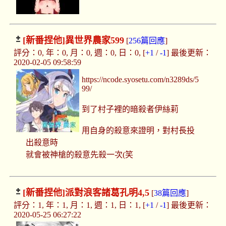
[新番捏他]
異世界農家599
[
256篇回應
]
評分：0, 年：0, 月：0, 週：0, 日：0, [
+1
/
-1
] 最後更新：
2020-02-05 09:58:59
https://ncode.syosetu.com/n3289ds/5
99/
到了村子裡的暗殺者伊絲莉
用自身的殺意來證明，對村長投
出殺意時
就會被神槍的殺意先殺一次(笑
[新番捏他]
派對浪客諸葛孔明4,5
[
38篇回應
]
評分：1, 年：1, 月：1, 週：1, 日：1, [
+1
/
-1
] 最後更新：
2020-05-25 06:27:22