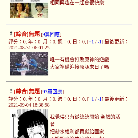
相同興趣在一起會很快樂!
[綜合]
無題
[
9篇回應
]
評分：0, 年：0, 月：0, 週：0, 日：0, [
+1
/
-1
] 最後更新：
2021-08-31 06:01:25
唯一有機會打敗原神的遊戲
大家準備迎接原豚末日了嗎
[綜合]
無題
[
93篇回應
]
評分：0, 年：0, 月：0, 週：0, 日：0, [
+1
/
-1
] 最後更新：
2021-09-04 18:38:58
我覺得只有從總統開始 全然的活
著
把薪水權利都貢獻給國家