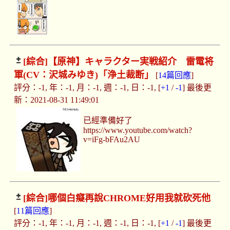
[綜合]
【原神】キャラクター実戦紹介 雷電将
軍(CV：沢城みゆき)「浄土裁断」
[
14篇回應
]
評分：-1, 年：-1, 月：-1, 週：-1, 日：-1, [
+1
/
-1
] 最後更
新：2021-08-31 11:49:01
已經準備好了
https://www.youtube.com/watch?
v=iFg-bFAu2AU
[綜合]
哪個白癡再說CHROME好用我就砍死他
[
11篇回應
]
評分：-1, 年：-1, 月：-1, 週：-1, 日：-1, [
+1
/
-1
] 最後更