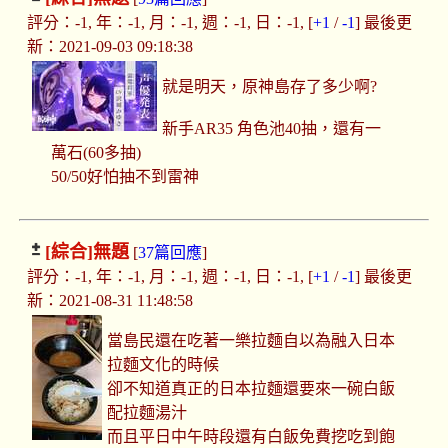
評分：-1, 年：-1, 月：-1, 週：-1, 日：-1, [
+1
/
-1
] 最後更
新：2021-09-03 09:18:38
就是明天，原神島存了多少啊?
新手AR35 角色池40抽，還有一
萬石(60多抽)
50/50好怕抽不到雷神
[綜合]
無題
[
37篇回應
]
評分：-1, 年：-1, 月：-1, 週：-1, 日：-1, [
+1
/
-1
] 最後更
新：2021-08-31 11:48:58
當島民還在吃著一樂拉麵自以為融入日本
拉麵文化的時候
卻不知道真正的日本拉麵還要來一碗白飯
配拉麵湯汁
而且平日中午時段還有白飯免費挖吃到飽