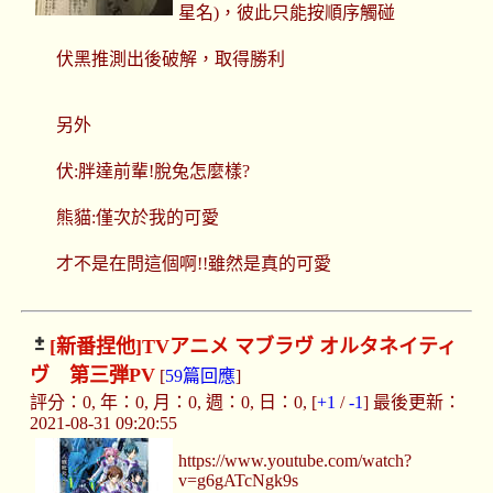
星名)，彼此只能按順序觸碰
伏黑推測出後破解，取得勝利
另外
伏:胖達前輩!脫兔怎麼樣?
熊貓:僅次於我的可愛
才不是在問這個啊!!雖然是真的可愛
[新番捏他]
TVアニメ マブラヴ オルタネイティ
ヴ 第三弾PV
[
59篇回應
]
評分：0, 年：0, 月：0, 週：0, 日：0, [
+1
/
-1
] 最後更新：
2021-08-31 09:20:55
https://www.youtube.com/watch?
v=g6gATcNgk9s