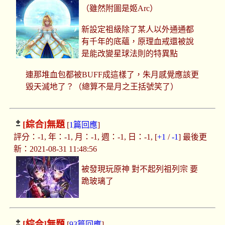
（雖然附圖是姬Arc）
新設定祖級除了某人以外通通都
有千年的底蘊，原理血戒還被說
是能改變星球法則的特異點
連那堆血包都被BUFF成這樣了，朱月感覺應該更
毀天滅地了？（總算不是月之王括號笑了）
[綜合]
無題
[
1篇回應
]
評分：-1, 年：-1, 月：-1, 週：-1, 日：-1, [
+1
/
-1
] 最後更
新：2021-08-31 11:48:56
被發現玩原神 對不起列祖列宗 要
跪玻璃了
[綜合]
無題
[
93篇回應
]