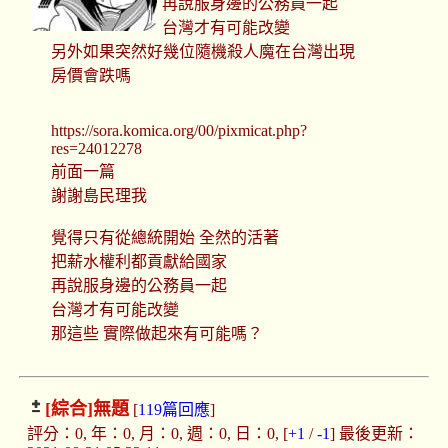
再說服身邊的公務員一起
台灣才有可能改變
另外如果突然好幾位隨機殺人魔在台灣出現
房價會跌嗎
https://sora.komica.org/00/pixmicat.php?
res=24012278
前面一篇
謝謝島民理我
覺得只有從總統開始 全然的活著
把薪水權利都貢獻給國家
再說服身邊的公務員一起
台灣才有可能改變
那這些 實際做起來有可能嗎？
[綜合]
無題
[
119篇回應
]
評分：0, 年：0, 月：0, 週：0, 日：0, [
+1
/
-1
] 最後更新：