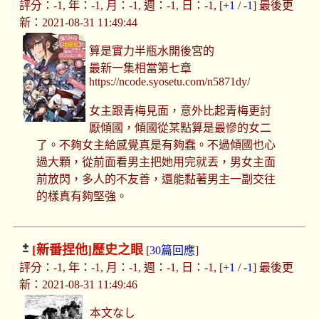
評分：-1, 年：-1, 月：-1, 週：-1, 日：-1, [
+1
/
-1
] 最後更
新：2021-08-31 11:49:44
算是實力半瓶水開後宮的
最新一集相當第七章
https://ncode.syosetu.com/n5871dy/
女主跟青梅見面，意外比起青梅更討
厭傾國，傾國從某點算是最慘的女二
了。不夠女主給感覺真是有夠蠢。不過傾國也心
過大顆，從前面看男主把她用完就丟，男女主面
前放閃，多人的不友善，還能黏著男主一副交往
的樣真有夠堅強。
[新番捏他]
歷史之眼
[
30篇回應
]
評分：-1, 年：-1, 月：-1, 週：-1, 日：-1, [
+1
/
-1
] 最後更
新：2021-08-31 11:49:46
本文なし