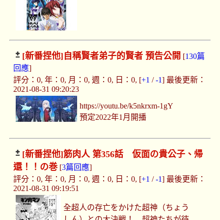
[新番捏他]
自稱賢者弟子的賢者 預告公開
[
130篇
回應
]
評分：0, 年：0, 月：0, 週：0, 日：0, [
+1
/
-1
] 最後更新：
2021-08-31 09:20:23
https://youtu.be/k5nkrxm-1gY
預定2022年1月開播
[新番捏他]
筋肉人 第356話 仮面の貴公子、帰
還！！の巻
[
3篇回應
]
評分：0, 年：0, 月：0, 週：0, 日：0, [
+1
/
-1
] 最後更新：
2021-08-31 09:19:51
全超人の存亡をかけた超神（ちょう
しん）との大決戦！ 超神たちが待