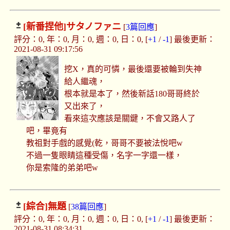
[新番捏他]
サタノファニ
[
3篇回應
]
評分：0, 年：0, 月：0, 週：0, 日：0, [
+1
/
-1
] 最後更新：
2021-08-31 09:17:56
挖X，真的可憐，最後還要被輪到失神
給人繼魂，
根本就是本了，然後新話180哥哥終於
又出來了，
看來這次應該是關鍵，不會又路人了
吧，畢竟有
教祖對手戲的感覺(乾，哥哥不要被法悅吧w
不過一隻眼睛這種受傷，名字一字還一樣，
你是索隆的弟弟吧w
[綜合]
無題
[
38篇回應
]
評分：0, 年：0, 月：0, 週：0, 日：0, [
+1
/
-1
] 最後更新：
2021-08-31 08:34:31