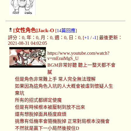
[女性角色]
Jack-O
[
14篇回應
]
評分：0, 年：0, 月：0, 週：0, 日：0, [
+1
/
-1
] 最後更新：
2021-08-31 04:02:05
https://www.youtube.com/watch?
v=rnEraiMgS_U
BGM非常好聽 聽上一整天都不會
膩
但是角色非常難上手 常人完全無法理解
如果因為這角色入坑的人大概會被虐到懷疑人生
棄坑
所有的招式都綁定使魔
但是有時候根本被壓制到放不出來
還有想脫掉面具極度麻煩
挑釁有低機率會隨機脫掉 正常對局根本沒機會
不然就是贏下一小局然後按住D