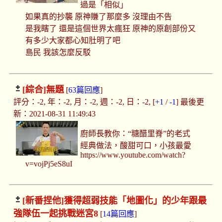
過是「相似」
如果真的抄襲 原神賺了那麼多 沒理由不告
是我瞎了 還是這個世界太瘋狂 原神的原創部份又
有多少大家都心知肚明了吧
島民 我該怎麼反駁
[綜合]
無題
[
63篇回應
]
評分：-2, 年：-2, 月：-2, 週：-2, 日：-2, [
+1
/
-1
] 最後更
新：2021-08-31 11:49:43
廚師長教你：“糖醋里脊”的老式
經典做法，酸甜可口，小孩最愛
https://www.youtube.com/watch?
v=vojPj5eS8uI
[新番捏他]
獲得超弱技能「地圖化」的少年跟最
強隊伍一起挑戰迷宮8
[
14篇回應
]