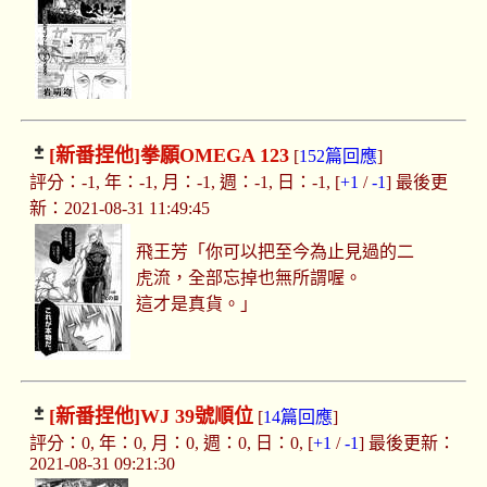
[新番捏他]
拳願OMEGA 123
[
152篇回應
]
評分：-1, 年：-1, 月：-1, 週：-1, 日：-1, [
+1
/
-1
] 最後更
新：2021-08-31 11:49:45
飛王芳「你可以把至今為止見過的二
虎流，全部忘掉也無所謂喔。
這才是真貨。」
[新番捏他]
WJ 39號順位
[
14篇回應
]
評分：0, 年：0, 月：0, 週：0, 日：0, [
+1
/
-1
] 最後更新：
2021-08-31 09:21:30