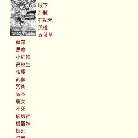
殿下
海賊
石紀元
英雄
五葉草
藍箱
馬修
小紅帽
高校生
夜櫻
武藝
咒術
坂本
魔女
不死
破壞神
機器妹
妖幻