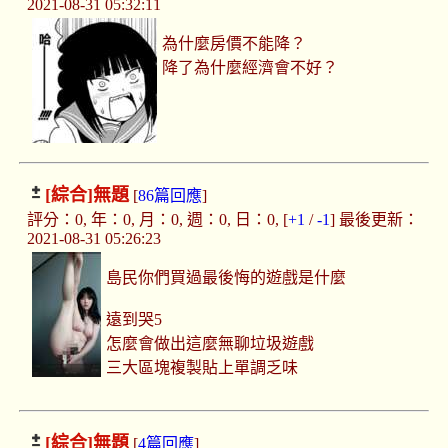
2021-08-31 05:32:11
為什麼房價不能降？
降了為什麼經濟會不好？
[綜合]
無題
[
86篇回應
]
評分：0, 年：0, 月：0, 週：0, 日：0, [
+1
/
-1
] 最後更新：
2021-08-31 05:26:23
島民你們買過最後悔的遊戲是什麼
遠到哭5
怎麼會做出這麼無聊垃圾遊戲
三大區塊複製貼上單調乏味
[綜合]
無題
[
4篇回應
]