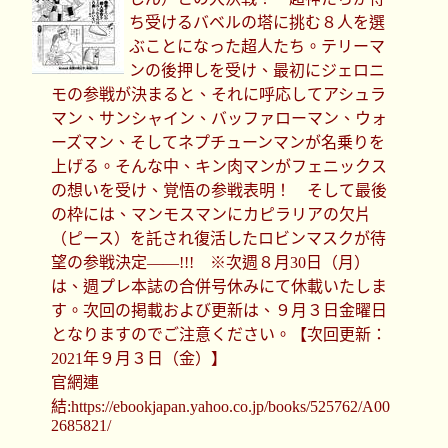
ち受けるバベルの塔に挑む８人を選
ぶことになった超人たち。テリーマ
ンの後押しを受け、最初にジェロニ
モの参戦が決まると、それに呼応してアシュラ
マン、サンシャイン、バッファローマン、ウォ
ーズマン、そしてネプチューンマンが名乗りを
上げる。そんな中、キン肉マンがフェニックス
の想いを受け、覚悟の参戦表明！ そして最後
の枠には、マンモスマンにカピラリアの欠片
（ピース）を託され復活したロビンマスクが待
望の参戦決定――!!! ※次週８月30日（月）
は、週プレ本誌の合併号休みにて休載いたしま
す。次回の掲載および更新は、９月３日金曜日
となりますのでご注意ください。【次回更新：
2021年９月３日（金）】
官網連
結:https://ebookjapan.yahoo.co.jp/books/525762/A00
2685821/