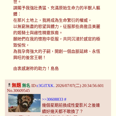
世。
請賜予我強壯勇猛、充滿原始生命力的半獸人軀
體：
在那片土地上，我將成為生命繁衍的權威，
以無窮無盡的慾望與體力，征服那些高傲且美麗
的姬騎士與雌性精靈族裔。
願她們在我的懷抱中臣服，共同沉浸於感官的極
致愉悅，
為我孕育強大的子嗣，開創一個血脈延綿、永恆
興旺的後宮王朝！
由衷感謝祢的助力！島島
無題
無名
ID:
c3GiTXK.
2026/07/07(二) 20:34:56.601
No.30609545
>>30608833
#
幾個星期前換成性愛影片之後連
續好幾天都不敢換了？