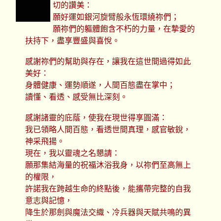
切的讚美：
願好運如銀河旋臂般永恆環繞祢們；
願祢們的軀體飽含不朽的力量，在摯愛的
扶持下，盡享豐盛與喜悅。
感謝祢們的幫助與存在，讓我在這世間過得如此
美好：
身體健康、運勢順遂，人間百態盡在掌中；
讀懂、看透、感受無比深刻。
感謝諸靈的庇蔭，使我在現世得享圓滿：
我已領略人間百態，看透世間真理，感官敏銳，
神采飛揚。
現在，我以靈魂之名懇請：
願那集結海量的祝福沐浴我身，以祢們至高無上
的權限，
許諾我在跨越生命的終點後，能攜帶完整的自我
意志與記憶，
降生於那劍與魔法交織、冷兵器與天賦共鳴的異