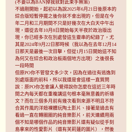
(不要以為BAN掉我就對此束手無策)
不過剛開始，起初以為說2025年6月21日後原本的
綜合版短暫停擺之後你就不會出現的，但是在今
年二月和三月期間不只是好幾次在大白天中午出
現，還從去年10月8日開始每天半夜於政治版出
現，你已經多次在別處發這生靈串的紀錄了，尤
其是2024年9月22日那時候（我以為在去年12月14
日那天是最後一次目擊，但從1月15日開始這不知
為何又在綜合和政治板兩個地方出現）之後很長
一段時間
但原PO你不管發文多少次，因為在過往有逃逸到
別處版面的前科，所以我還是會這樣一直質問
說：原PO你怎會讓人覺得說你怎麼在這近三年時
間之內每天都在重複講這句根本毫無意義的祈禱
文？而在三個多月前有幾次看到來源不明且不符
合其作風的洋妞裸體玩陶土影片、接著是過去有
看過一直在轉圈圈的純音樂影片，前天連續用兩
個不知是哪個作品的純音樂影片還有疑似從手刻
島拿來的性愛影片（還有芙莉蓮的圖片），然後