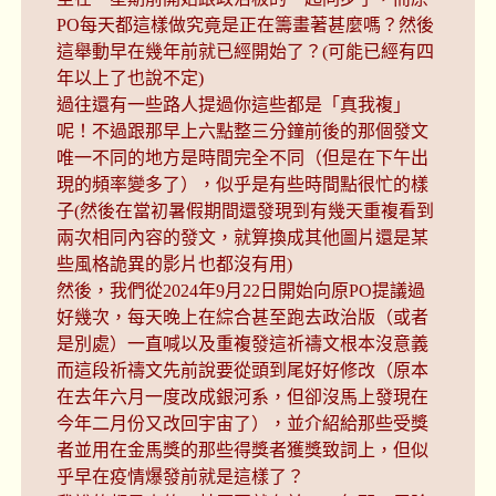
PO每天都這樣做究竟是正在籌畫著甚麼嗎？然後
這舉動早在幾年前就已經開始了？(可能已經有四
年以上了也說不定)
過往還有一些路人提過你這些都是「真我複」
呢！不過跟那早上六點整三分鐘前後的那個發文
唯一不同的地方是時間完全不同（但是在下午出
現的頻率變多了），似乎是有些時間點很忙的樣
子(然後在當初暑假期間還發現到有幾天重複看到
兩次相同內容的發文，就算換成其他圖片還是某
些風格詭異的影片也都沒有用)
然後，我們從2024年9月22日開始向原PO提議過
好幾次，每天晚上在綜合甚至跑去政治版（或者
是別處）一直喊以及重複發這祈禱文根本沒意義
而這段祈禱文先前說要從頭到尾好好修改（原本
在去年六月一度改成銀河系，但卻沒馬上發現在
今年二月份又改回宇宙了），並介紹給那些受獎
者並用在金馬獎的那些得獎者獲獎致詞上，但似
乎早在疫情爆發前就是這樣了？