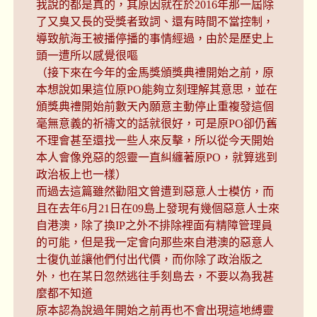
我說的都是真的，其原因就在於2016年那一屆除
了又臭又長的受獎者致詞、還有時間不當控制，
導致航海王被播停播的事情經過，由於是歷史上
頭一遭所以感覺很嘔
（接下來在今年的金馬獎頒獎典禮開始之前，原
本想說如果這位原PO能夠立刻理解其意思，並在
頒獎典禮開始前數天內願意主動停止重複發這個
毫無意義的祈禱文的話就很好，可是原PO卻仍舊
不理會甚至還找一些人來反擊，所以從今天開始
本人會像兇惡的怨靈一直糾纏著原PO，就算逃到
政治板上也一樣）
而過去這篇雖然勸阻文曾遭到惡意人士模仿，而
且在去年6月21日在09島上發現有幾個惡意人士來
自港澳，除了換IP之外不排除裡面有精障管理員
的可能，但是我一定會向那些來自港澳的惡意人
士復仇並讓他們付出代價，而你除了政治版之
外，也在某日忽然逃往手刻島去，不要以為我甚
麼都不知道
原本認為說過年開始之前再也不會出現這地縛靈