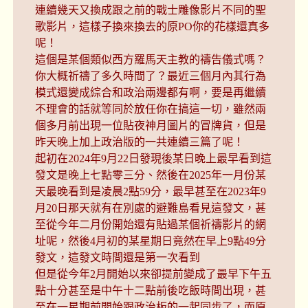
連續幾天又換成跟之前的戰士雕像影片不同的聖
歌影片，這樣子換來換去的原PO你的花樣還真多
呢！
這個是某個類似西方羅馬天主教的禱告儀式嗎？
你大概祈禱了多久時間了？最近三個月內其行為
模式還變成綜合和政治兩邊都有啊，要是再繼續
不理會的話就等同於放任你在搞這一切，雖然兩
個多月前出現一位貼夜神月圖片的冒牌貨，但是
昨天晚上加上政治版的一共連續三篇了呢！
起初在2024年9月22日發現後某日晚上最早看到這
發文是晚上七點零三分、然後在2025年一月份某
天最晚看到是凌晨2點59分，最早甚至在2023年9
月20日那天就有在別處的避難島看見這發文，甚
至從今年二月份開始還有貼過某個祈禱影片的網
址呢，然後4月初的某星期日竟然在早上9點49分
發文，這發文時間還是第一次看到
但是從今年2月開始以來卻提前變成了最早下午五
點十分甚至是中午十二點前後吃飯時間出現，甚
至在一星期前開始跟政治板的一起同步了，而原