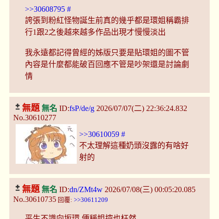
>>30608795
#
誇張到粉紅怪物誕生前真的幾乎都是環姐稱霸排
行1跟2之後越來越多作品出現才慢慢淡出
我永遠都記得曾經的姊版只要是貼環姐的圖不管
內容是什麼都能破百回應不管是吵架還是討論劇
情
無題
無名
ID:
fsP/de/g
2026/07/07(二) 22:36:24.832
No.30610277
>>30610059
#
不太理解這種奶頭沒露的有啥好
射的
無題
無名
ID:
dn/ZMt4w
2026/07/08(三) 00:05:20.085
No.30610735
回覆:
>>30611209
平生不識向坂環 便稱姐控也枉然