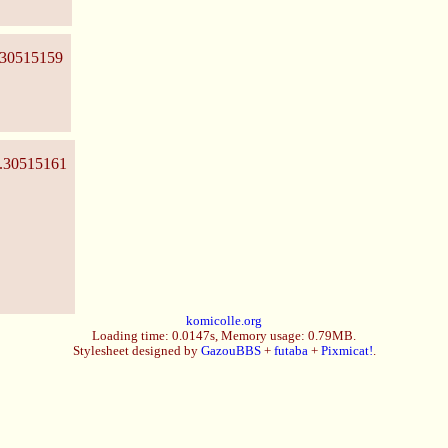
30515159
.30515161
komicolle.org
Loading time: 0.0147s, Memory usage: 0.79MB.
Stylesheet designed by
GazouBBS
+
futaba
+
Pixmicat!
.