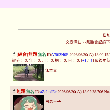
增
文章備註、標題(會記錄
[綜合]
無題
無名
ID:
V5fi2N0E
2026/06/20(六) 18:00:15.
評分：-2, 年：-2, 月：-2, 週：-2, 日：-2, [
+1
/
-1
] 最後更新：2
無本文
無題
無名
ID:
aZeImdEc
2026/06/20(六) 18:02:38.706
No.
白馬王子